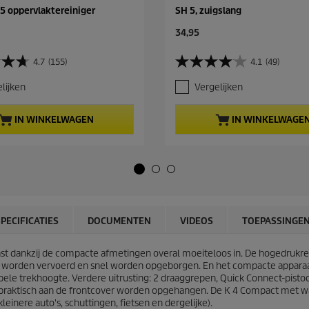
 5 oppervlaktereiniger
SH 5, zuigslang
C
34,95
u
r
4.7
(155)
4.1
(49)
4
r
.
e
lijken
Vergelijken
1
n
v
t
a
p
IN WINKELWAGEN
IN WINKELWAGE
n
r
d
o
e
d
5
u
s
c
t
t
e
p
r
r
SPECIFICATIES
DOCUMENTEN
VIDEOS
TOEPASSINGE
r
i
e
c
n
st dankzij de compacte afmetingen overal moeiteloos in. De hogedrukrein
e
.
ig worden vervoerd en snel worden opgeborgen. En het compacte apparaa
4
ele trekhoogte. Verdere uitrusting: 2 draaggrepen,
Quick Connect
-pisto
9
en praktisch aan de frontcover worden opgehangen. De K 4 Compact met 
b
leinere auto's, schuttingen, fietsen en dergelijke).