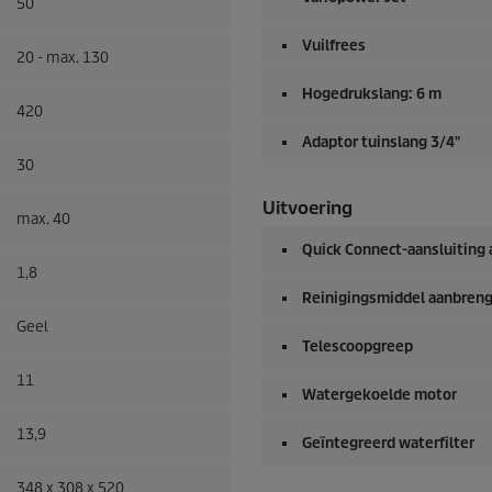
50
Vuilfrees
20 - max. 130
Hogedrukslang: 6 m
420
Adaptor tuinslang 3/4"
30
Uitvoering
max. 40
Quick Connect
-aansluiting
1,8
Reinigingsmiddel aanbreng
Geel
Telescoopgreep
11
Watergekoelde motor
13,9
Geïntegreerd waterfilter
348 x 308 x 520