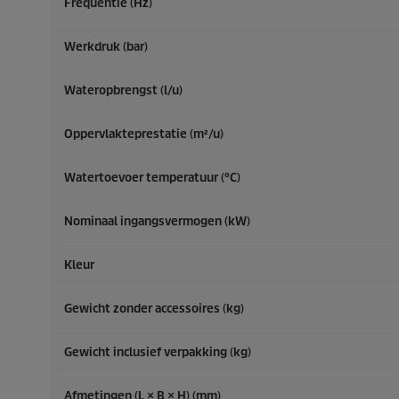
Frequentie (
Hz
)
Werkdruk (bar)
Wateropbrengst (l/u)
Oppervlakteprestatie (m²/u)
Watertoevoer temperatuur (°C)
Nominaal ingangsvermogen (kW)
Kleur
Gewicht zonder accessoires (kg)
Gewicht inclusief verpakking (kg)
Afmetingen (L × B × H) (mm)