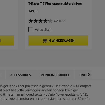
T-Racer T 7 Plus oppervlaktereiniger
C
149,95
u
r
4.2
(107)
4
r
.
e
Vergelijken
2
n
v
t
a
p
N
IN WINKELWAGEN
n
r
d
o
e
d
5
u
s
c
t
t
e
p
r
r
N
ACCESSOIRES
REINIGINGSMIDDEL
ONDERDELEN
r
i
e
c
n
iger is ook zeer praktisch in gebruik. De flexibele K 4 Compact
e
.
t biedt het volle vermogen van een hogedrukreiniger.
1
ol, 6 meter lange hogedrukslang, Vario Power-spuitlans (VPS),
0
watergekoelde motor en een oppervlakteprestatie van 30 m²/u
7