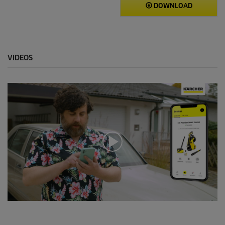
DOWNLOAD
VIDEOS
0
s
e