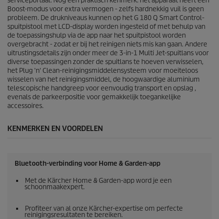
o
serviceportaal. Nog een praktisch kenmerk: het apparaat heeft een
o
Boost-modus voor extra vermogen - zelfs hardnekkig vuil is geen
r
probleem. De drukniveaus kunnen op het G 180 Q Smart Control-
d
spuitpistool met LCD-display worden ingesteld of met behulp van
e
de toepassingshulp via de app naar het spuitpistool worden
l
overgebracht - zodat er bij het reinigen niets mis kan gaan. Andere
i
uitrustingsdetails zijn onder meer de 3-in-1 Multi Jet-spuitlans voor
n
diverse toepassingen zonder de spuitlans te hoeven verwisselen,
g
het
Plug 'n' Clean
-reinigingsmiddelensysteem voor moeiteloos
e
wisselen van het reinigingsmiddel, de hoogwaardige aluminium
n
telescopische handgreep voor eenvoudig transport en opslag ,
evenals de parkeerpositie voor gemakkelijk toegankelijke
accessoires.
KENMERKEN EN VOORDELEN
Bluetooth-verbinding voor Home & Garden-app
Met de Kärcher Home & Garden-app word je een
schoonmaakexpert.
Profiteer van al onze Kärcher-expertise om perfecte
reinigingsresultaten te bereiken.