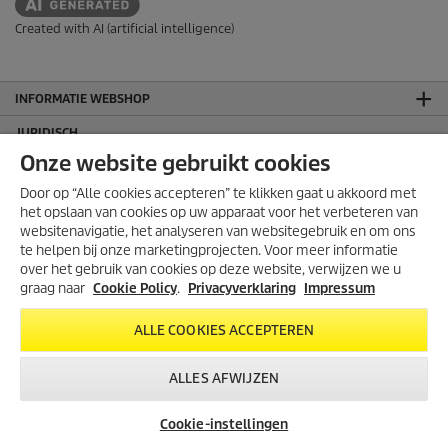
Created with AI (artificial intelligence)
INFORMATIE WEBSHOP
JURIDISCH
Onze website gebruikt cookies
Algemene voorwaarden
Algemene voorwaarden webshop
Door op “Alle cookies accepteren” te klikken gaat u akkoord met
het opslaan van cookies op uw apparaat voor het verbeteren van
Cookie policy
websitenavigatie, het analyseren van websitegebruik en om ons
Impressum
te helpen bij onze marketingprojecten. Voor meer informatie
Sitemap
over het gebruik van cookies op deze website, verwijzen we u
Klachten en geschillen
graag naar
Cookie Policy
.
Privacyverklaring
Impressum
CONTACT
ALLE COOKIES ACCEPTEREN
CONTACTGEGEVENS
ALLES AFWIJZEN
Kärcher B.V.
Brieltjenspolder 38
Cookie-instellingen
4921 PJ Made