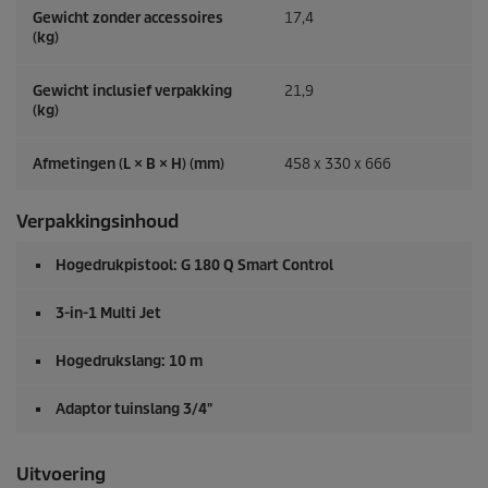
Gewicht zonder accessoires
17,4
(kg)
Gewicht inclusief verpakking
21,9
(kg)
Afmetingen (L × B × H) (mm)
458 x 330 x 666
Verpakkingsinhoud
Hogedrukpistool: G 180 Q Smart Control
3-in-1 Multi Jet
Hogedrukslang: 10 m
Adaptor tuinslang 3/4"
Uitvoering