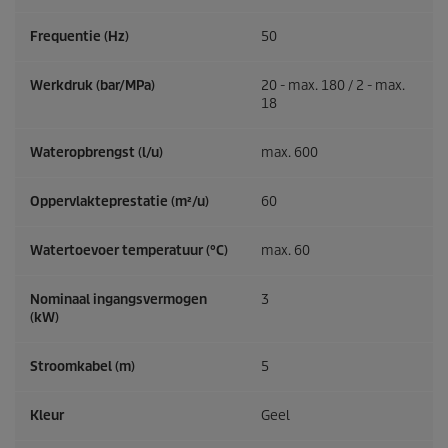
Frequentie (
Hz
)
50
Werkdruk (bar/MPa)
20 - max. 180 / 2 - max.
18
Wateropbrengst (l/u)
max. 600
Oppervlakteprestatie (m²/u)
60
Watertoevoer temperatuur (°C)
max. 60
Nominaal ingangsvermogen
3
(kW)
Stroomkabel (m)
5
Kleur
Geel