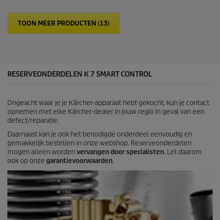
s
c
t
t
e
p
TOON MEER PRODUCTEN (13)
r
r
r
i
e
c
n
e
.
2
RESERVEONDERDELEN K 7 SMART CONTROL
4
b
e
Ongeacht waar je je Kärcher-apparaat hebt gekocht, kun je contact
o
opnemen met elke Kärcher-dealer in jouw regio in geval van een
o
defect/reparatie.
r
d
Daarnaast kan je ook het benodigde onderdeel eenvoudig en
e
gemakkelijk bestellen in onze webshop. Reserveonderdelen
l
mogen alleen worden
vervangen door specialisten
. Let daarom
i
ook op onze
garantievoorwaarden
.
n
g
e
n