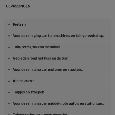
c
o
TOEPASSINGEN
n
d
e
n
Fietsen
v
a
n
Voor de reiniging van tuinmachines en tuingereedschap.
0
s
e
Tuin/terras/balkon meubilair
c
o
Gebieden rond het huis en de tuin
n
d
e
Voor de reiniging van motoren en scooters.
n
Kleine auto's
Trapjes en stoepen
Voor de reiniging van middelgrote auto's en stationcars.
Tuinmuurtjes en stenen muurtjes