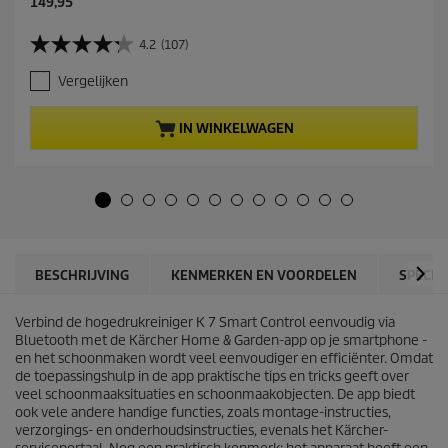
C
149,95
u
r
4.2
(107)
4
r
.
e
Vergelijken
2
n
v
t
a
p
IN WINKELWAGEN
n
r
d
o
e
d
5
u
s
c
t
t
e
p
r
r
BESCHRIJVING
KENMERKEN EN VOORDELEN
SPECIF
r
i
e
c
n
Verbind de hogedrukreiniger K 7 Smart Control eenvoudig via
e
.
Bluetooth met de Kärcher Home & Garden-app op je smartphone -
1
en het schoonmaken wordt veel eenvoudiger en efficiënter. Omdat
0
de toepassingshulp in de app praktische tips en tricks geeft over
7
veel schoonmaaksituaties en schoonmaakobjecten. De app biedt
b
ook vele andere handige functies, zoals montage-instructies,
e
verzorgings- en onderhoudsinstructies, evenals het Kärcher-