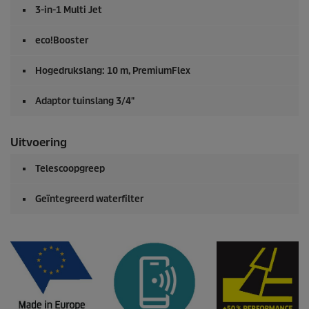
3-in-1 Multi Jet
eco!Booster
Hogedrukslang: 10 m,
PremiumFlex
Adaptor tuinslang 3/4"
Uitvoering
Telescoopgreep
Geïntegreerd waterfilter