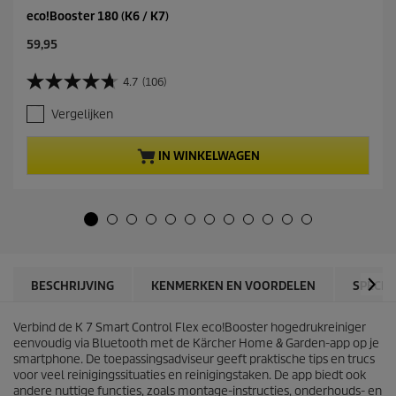
eco!Booster 180 (K6 / K7)
C
59,95
u
r
4.7
(106)
4
r
.
e
Vergelijken
7
n
v
t
a
p
IN WINKELWAGEN
n
r
d
o
e
d
5
u
s
c
t
t
e
p
r
r
BESCHRIJVING
KENMERKEN EN VOORDELEN
SPECIF
r
i
e
c
n
Verbind de K 7 Smart Control Flex
eco!Booster
hogedrukreiniger
e
.
eenvoudig via Bluetooth met de Kärcher Home & Garden-app op je
1
smartphone. De toepassingsadviseur geeft praktische tips en trucs
0
voor veel reinigingssituaties en reinigingstaken. De app biedt ook
6
andere nuttige functies, zoals montage-instructies, onderhouds- en