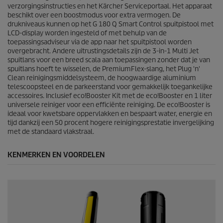
b
verzorgingsinstructies en het Kärcher Serviceportaal. Het apparaat
e
beschikt over een boostmodus voor extra vermogen. De
o
drukniveaus kunnen op het G 180 Q Smart Control spuitpistool met
o
LCD-display worden ingesteld of met behulp van de
r
toepassingsadviseur via de app naar het spuitpistool worden
d
overgebracht. Andere uitrustingsdetails zijn de 3-in-1 Multi Jet
e
spuitlans voor een breed scala aan toepassingen zonder dat je van
l
spuitlans hoeft te wisselen, de
PremiumFlex
-slang, het
Plug 'n'
i
Clean
reinigingsmiddelsysteem, de hoogwaardige aluminium
n
telescoopsteel en de parkeerstand voor gemakkelijk toegankelijke
g
accessoires. Inclusief
eco!Booster
Kit met de
eco!Booster
en 1 liter
e
universele reiniger voor een efficiënte reiniging. De
eco!Booster
is
n
ideaal voor kwetsbare oppervlakken en bespaart water, energie en
tijd dankzij een 50 procent hogere reinigingsprestatie invergelijking
met de standaard vlakstraal.
KENMERKEN EN VOORDELEN