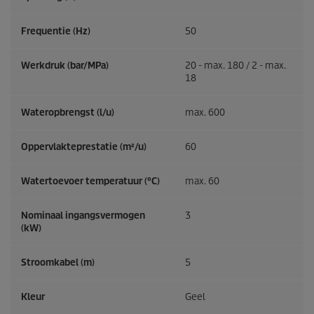
Frequentie (
Hz
)
50
Werkdruk (bar/MPa)
20 - max. 180 / 2 - max.
18
Wateropbrengst (l/u)
max. 600
Oppervlakteprestatie (m²/u)
60
Watertoevoer temperatuur (°C)
max. 60
Nominaal ingangsvermogen
3
(kW)
Stroomkabel (m)
5
Kleur
Geel