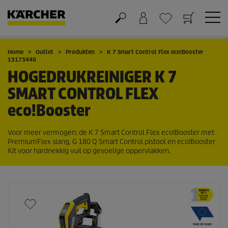
Winkelwagen
Wensenlijstje
Home
Outlet
Produkten
K 7 Smart Control Flex
eco!Booster
13173440
HOGEDRUKREINIGER K 7
SMART CONTROL FLEX
eco!Booster
Voor meer vermogen: de K 7 Smart Control Flex
eco!Booster
met
PremiumFlex
slang, G 180 Q Smart Control pistool en
eco!Booster
Kit voor hardnekkig vuil op gevoelige oppervlakken.