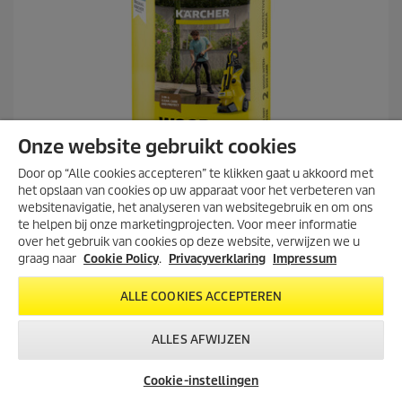
e
o
o
r
d
e
l
i
n
Onze website gebruikt cookies
g
e
Door op “Alle cookies accepteren” te klikken gaat u akkoord met
n
het opslaan van cookies op uw apparaat voor het verbeteren van
websitenavigatie, het analyseren van websitegebruik en om ons
Houtreiniger 3-in-1, 1l
te helpen bij onze marketingprojecten. Voor meer informatie
over het gebruik van cookies op deze website, verwijzen we u
C
9,95
graag naar
Cookie Policy
.
Privacyverklaring
Impressum
u
r
3.5
(24)
3
ALLE COOKIES ACCEPTEREN
r
.
e
Vergelijken
5
n
ALLES AFWIJZEN
v
t
a
p
IN WINKELWAGEN
n
r
Cookie-instellingen
d
o