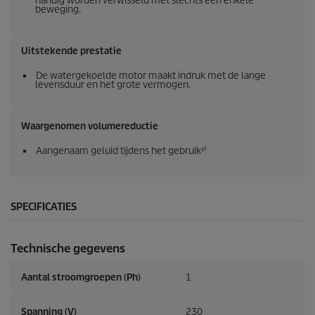
handig worden verwisseld met slechts één enkele
beweging.
Uitstekende prestatie
De watergekoelde motor maakt indruk met de lange
levensduur en het grote vermogen.
Waargenomen volumereductie
Aangenaam geluid tijdens het gebruik²⁾
SPECIFICATIES
Technische gegevens
Aantal stroomgroepen (Ph)
1
Spanning (V)
230