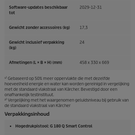
Software-updates beschikbaar
2029-12-31
tot
Gewicht zonder accessoires (kg)
17,3
Gewicht inclusief verpakking
24
(kg)
Afmetingen (L × B × H) (mm)
458 x 330 x 669
¹⁾ Gebaseerd op 50% meer oppervlakte die met dezelfde
hoeveelheid energie en water kan worden gereinigd in vergelijking
met de standaard vlakstraal van Kärcher. Bevestigd door een
onafhankelijk testinstituut.
²⁾ Vergelijking met het waargenomen geluidsniveau bij gebruik van
de standaard vlakstraal van Kärcher
Verpakkingsinhoud
Hogedrukpistool: G 180 Q Smart Control