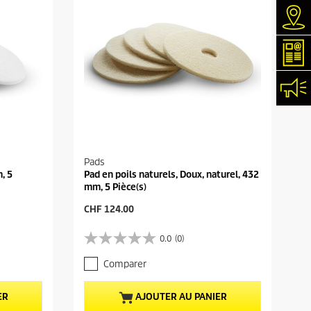
Rec
New
Con
Pads
, 5
Pad en poils naturels, Doux, naturel, 432
mm, 5 Pièce(s)
P
CHF 124.00
r
i
0.0
(0)
0
x
.
a
Comparer
0
c
s
t
u
u
ER
AJOUTER AU PANIER
r
e