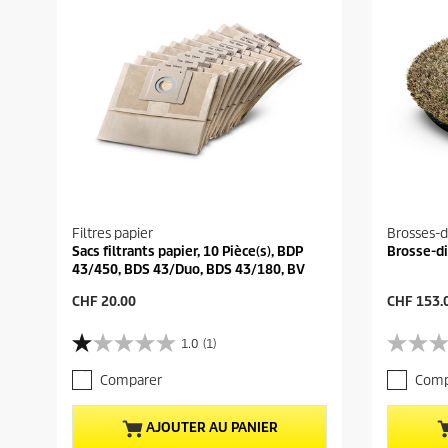
Filtres papier
Brosses-d
Sacs filtrants papier, 10 Pièce(s), BDP
Brosse-di
43/450, BDS 43/Duo, BDS 43/180, BV
P
P
CHF 20.00
CHF 153.
r
r
i
i
1.0
(1)
1
0
x
x
.
.
a
a
Comparer
Comp
0
0
c
c
s
s
t
t
u
u
u
u
AJOUTER AU PANIER
r
r
e
e