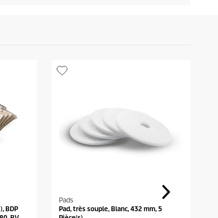
Pads
A
s), BDP
Pad, très souple, Blanc, 432 mm, 5
B
80, BV
Pièce(s)