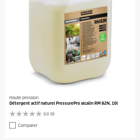
s
.
Haute pression
Détergent actif naturel PressurePro alcalin RM 82N, 10l
0.0
(0)
0
.
Comparer
0
s
u