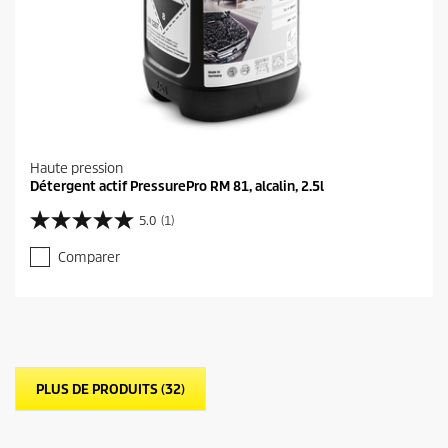
Haute pression
Détergent actif PressurePro RM 81, alcalin, 2.5l
5.0
(1)
5
.
Comparer
0
s
u
r
5
é
t
PLUS DE PRODUITS (32)
o
i
l
e