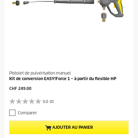
Pistolet de pulvérisation manuel
Kit de conversion EASY!Force 1 – à partir du flexible HP
P
CHF 249.00
r
i
0.0
(0)
0
x
.
a
Comparer
0
c
s
t
u
u
AJOUTER AU PANIER
r
e
5