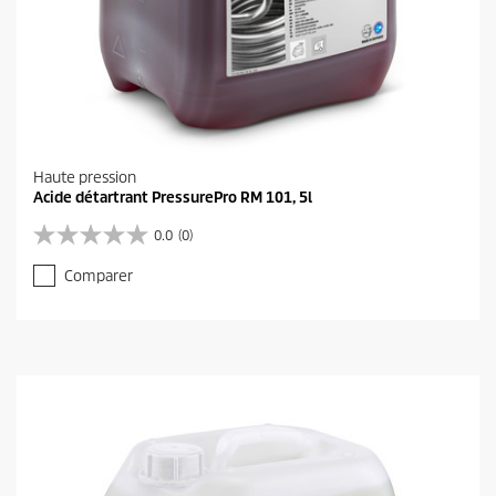
Haute pression
Acide détartrant PressurePro RM 101, 5l
0.0
(0)
0
.
Comparer
0
s
u
r
5
é
t
o
i
l
e