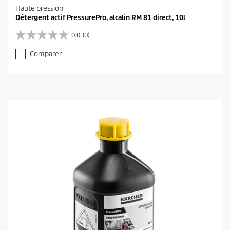
Haute pression
Détergent actif PressurePro, alcalin RM 81 direct, 10l
0.0
(0)
0
.
Comparer
0
s
u
r
5
é
t
o
i
l
e
s
.