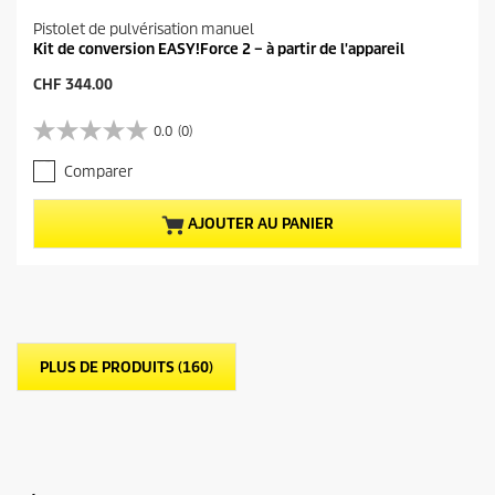
Pistolet de pulvérisation manuel
Kit de conversion EASY!Force 2 – à partir de l'appareil
P
CHF 344.00
r
i
0.0
(0)
0
x
.
a
Comparer
0
c
s
t
u
u
AJOUTER AU PANIER
r
e
5
l
é
d
t
u
o
p
i
r
l
o
PLUS DE PRODUITS (160)
e
d
s
u
.
i
t