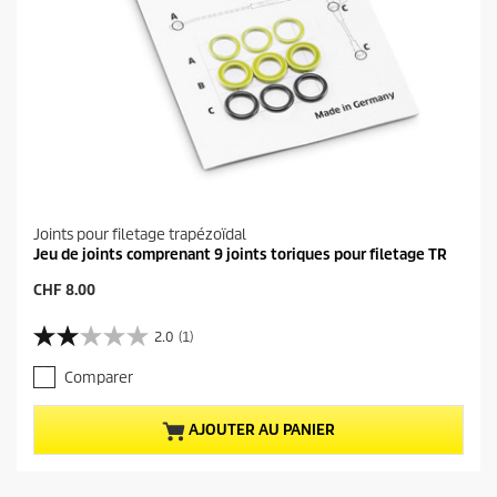
Joints pour filetage trapézoïdal
Jeu de joints comprenant 9 joints toriques pour filetage TR
P
CHF 8.00
r
i
2.0
(1)
2
x
.
a
Comparer
0
c
s
t
u
u
AJOUTER AU PANIER
r
e
5
l
é
d