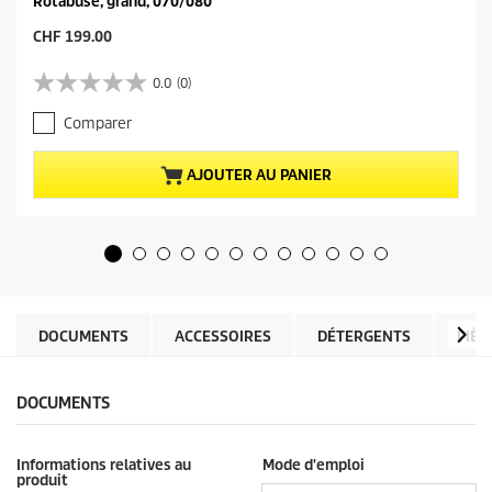
Rotabuse, grand, 070/080
P
CHF 199.00
r
i
0.0
(0)
0
x
.
a
Comparer
0
c
s
t
u
u
AJOUTER AU PANIER
r
e
5
l
é
d
t
u
o
p
i
r
l
o
e
d
DOCUMENTS
ACCESSOIRES
DÉTERGENTS
PIÈC
s
u
.
i
t
DOCUMENTS
Informations relatives au
Mode d'emploi
produit