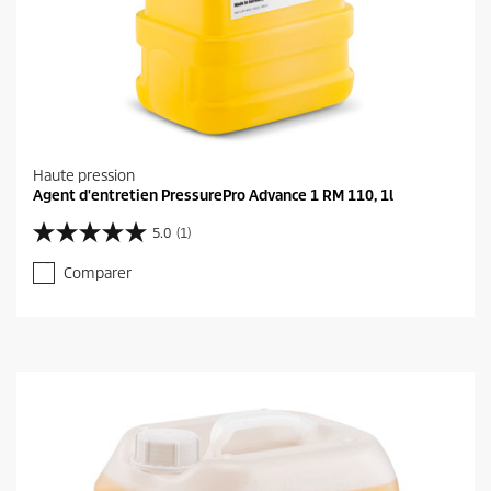
Haute pression
Agent d'entretien PressurePro Advance 1 RM 110, 1l
5.0
(1)
5
.
Comparer
0
s
u
r
5
é
t
o
i
l
e