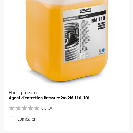
s
.
1
a
v
i
s
Haute pression
Agent d'entretien PressurePro RM 110, 10l
0.0
(0)
0
.
Comparer
0
s
u