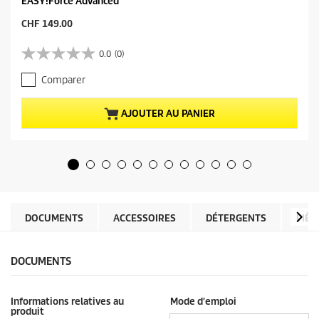
EASY!Force Advanced
P
CHF 149.00
r
i
0.0
(0)
0
x
.
a
Comparer
0
c
s
t
u
u
AJOUTER AU PANIER
r
e
5
l
é
d
t
u
o
p
i
r
l
o
e
d
DOCUMENTS
ACCESSOIRES
DÉTERGENTS
PIÈC
s
u
.
i
t
DOCUMENTS
Informations relatives au
Mode d'emploi
produit