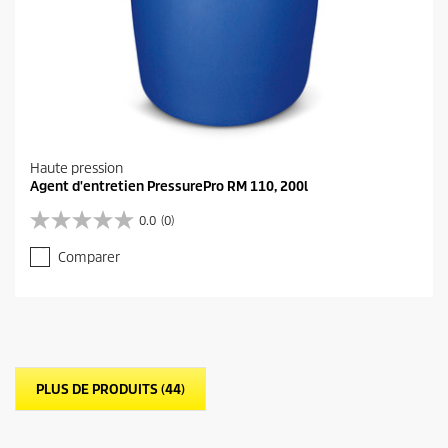
Haute pression
Agent d'entretien PressurePro RM 110, 200l
0.0
(0)
0
.
Comparer
0
s
u
r
5
é
t
PLUS DE PRODUITS (44)
o
i
l
e