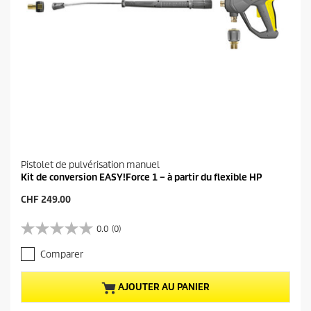
Pistolet de pulvérisation manuel
Kit de conversion EASY!Force 1 – à partir du flexible HP
P
CHF 249.00
r
i
0.0
(0)
0
x
.
a
Comparer
0
c
s
t
u
u
AJOUTER AU PANIER
r
e
5