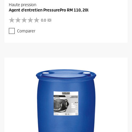
Haute pression
Agent d'entretien PressurePro RM 110, 20l
0.0
(0)
0
.
Comparer
0
s
u
r
5
é
t
o
i
l
e
s
.