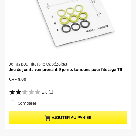
Joints pour filetage trapézoïdal
Jeu de joints comprenant 9 joints toriques pour filetage TR
P
CHF 8.00
r
i
2.0
(1)
2
x
.
a
Comparer
0
c
s
t
u
u
AJOUTER AU PANIER
r
e
5
l
é
d