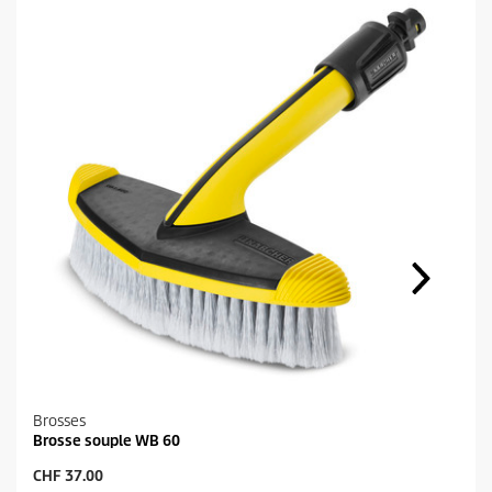
Brosses
Brosse souple WB 60
P
CHF 37.00