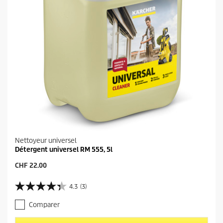
Nettoyeur universel
Détergent universel RM 555, 5l
P
CHF 22.00
r
i
4.3
(3)
4
x
.
a
Comparer
3
c
s
t