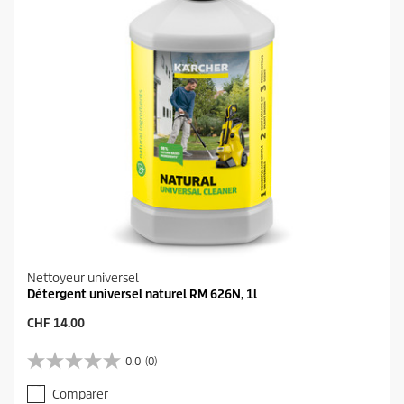
Nettoyeur universel
Détergent universel naturel RM 626N, 1l
P
CHF 14.00
r
i
0.0
(0)
0
x
.
a
Comparer
0
c