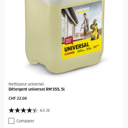
Nettoyeur universel
Détergent universel RM 555, 5l
P
CHF 22.00
r
i
4.3
(3)
4
x
.
a
Comparer
3
c