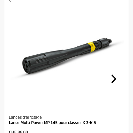
Lances d'arrosage
Lance Multi Power MP 145 pour classes K 3-K 5
P
CHF 86.00