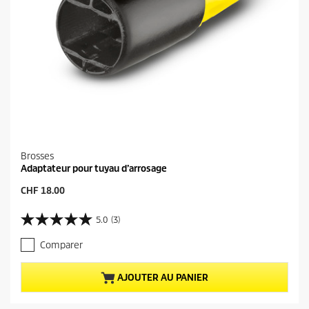
s
Brosses
Adaptateur pour tuyau d’arrosage
P
CHF 18.00
r
i
5.0
(3)
5
x
.
a
Comparer
0
c
s
t
u
u
AJOUTER AU PANIER
r
e
5
l