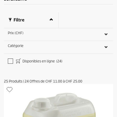
v
i
s
Filtre
Prix (CHF)
Catégorie
Disponibles en ligne
(24)
25
Produits
|
24
Offres de
CHF 11.00
à
CHF 25.00