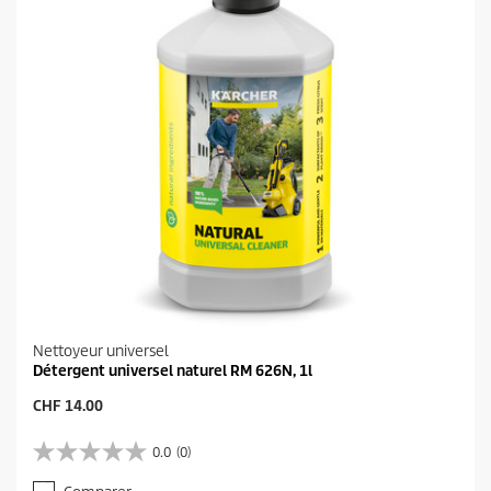
t
Nettoyeur universel
Détergent universel naturel RM 626N, 1l
P
CHF 14.00
r
i
0.0
(0)
0
x
.
a