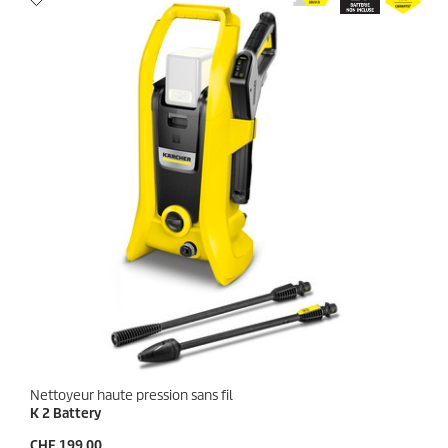
Nettoyeur haute pression sans fil
K 2 Battery
P
CHF 199.00