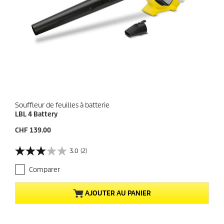
Souffleur de feuilles à batterie
LBL 4 Battery
P
CHF 139.00
r
i
3.0
(2)
3
x
.
a
Comparer
0
c
s
t
u
u
AJOUTER AU PANIER
r
e
5
l
é
d