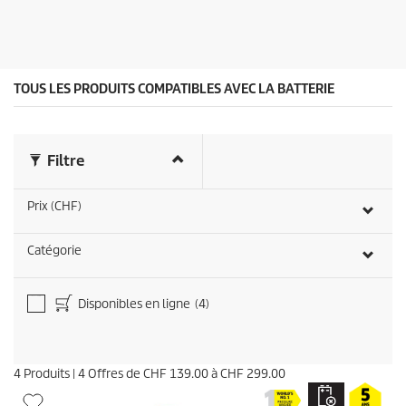
o
p
i
r
l
o
e
d
s
u
TOUS LES PRODUITS COMPATIBLES AVEC LA BATTERIE
.
i
t
Filtre
Prix (CHF)
Catégorie
Disponibles en ligne
(4)
4
Produits
|
4
Offres de
CHF 139.00
à
CHF 299.00