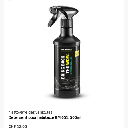
l
o
e
d
s
u
.
i
1
t
a
v
i
s
Nettoyage des véhicules
Détergent pour habitacle RM 651, 500ml
P
CHF 12.00