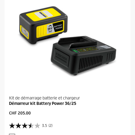
3
t
a
v
i
s
Kit de démarrage batterie et chargeur
Démarreur kit Battery Power 36/25
P
CHF 205.00
r
i
3.5
(2)
3
x
.
a