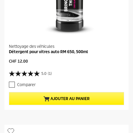
Nettoyage des véhicules
Détergent pour vitres auto RM 650, 500ml
P
CHF 12.00
r
i
5.0
(1)
5
x
.
a
Comparer
0
c
s
t
u
u
AJOUTER AU PANIER
r
e
5
l
é
d
t
u
o
p
i
r