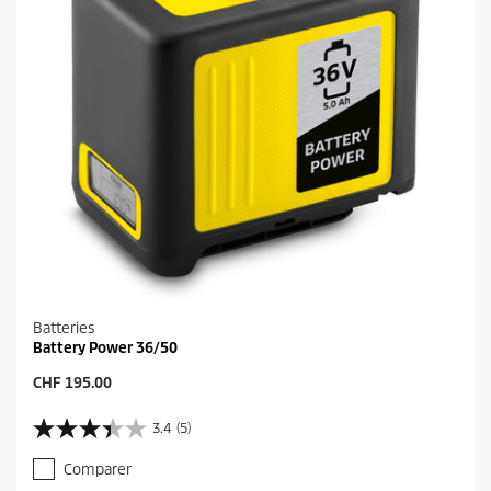
a
v
i
s
Batteries
Battery Power 36/50
P
CHF 195.00
r
i
3.4
(5)
3
x
.
a
Comparer
4
c