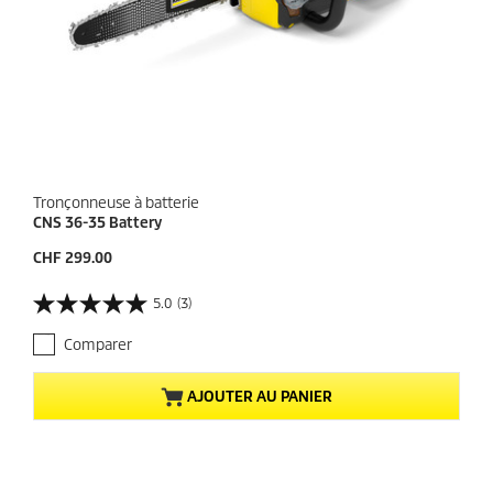
Tronçonneuse à batterie
CNS 36-35 Battery
P
CHF 299.00
r
i
5.0
(3)
5
x
.
a
Comparer
0
c
s
t
u
u
AJOUTER AU PANIER
r
e
5
l
é
d
t
u
o