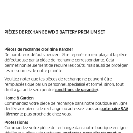
t
u
o
p
i
r
l
o
e
d
s
u
PIÈCES DE RECHANGE WD 3 BATTERY PREMIUM SET
.
i
2
t
a
Pièces de rechange d'origine Kärcher
v
De nombreux défauts peuvent être réparés en remplaçant la pièce
i
défectueuse par la pièce de rechange correspondante. Cela
s
permet non seulement de réduire les coûts, mais aussi de protéger
les ressources de notre planète.
Veuillez noter que les pièces de rechange ne peuvent être
remplacées que par un personnel spécialisé et formé, sinon, tout
droit à garantie sera perdu (
conditions de garantie
).
Home & Garden
Commandez votre pièce de rechange dans notre boutique en ligne
dédiée aux pièces de rechange ou adressez-vous au
partenaire SAV
Kärcher
le plus proche de chez vous.
Professional
Commandez votre pièce de rechange dans notre boutique en ligne