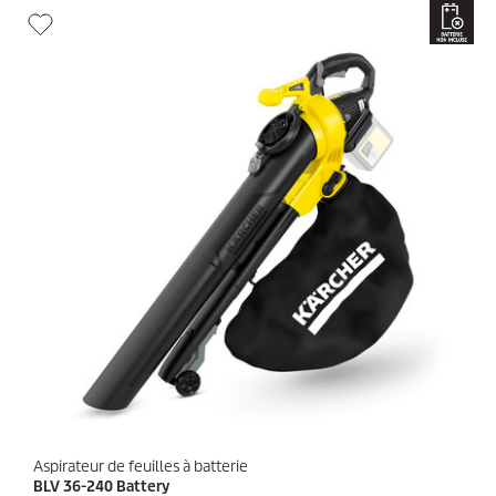
p
i
r
l
o
e
d
s
u
.
i
3
t
a
v
i
s
Aspirateur de feuilles à batterie
BLV 36-240 Battery