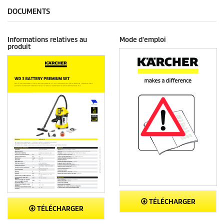
1
t
DOCUMENTS
5
a
v
Informations relatives au
Mode d'emploi
i
produit
s
TÉLÉCHARGER
TÉLÉCHARGER