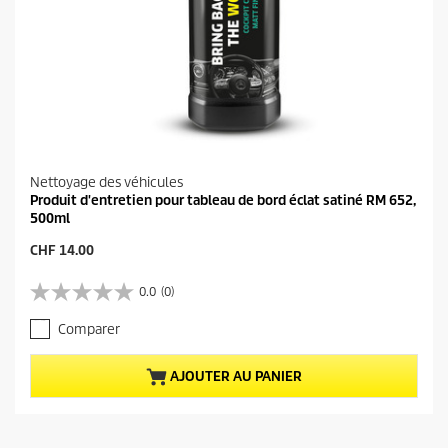
Nettoyage des véhicules
Produit d'entretien pour tableau de bord éclat satiné RM 652,
500ml
P
CHF 14.00
r
i
0.0
(0)
0
x
.
a
Comparer
0
c
s
t
u
u
AJOUTER AU PANIER
r
e
5
l
é
d
t
u