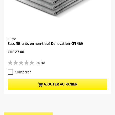
Filtre
Sacs filtrants en non-tissé Renovation KFI 489
P
CHF 27.00
r
i
0.0
(0)
0
x
.
a
Comparer
0
c
s
t
u
u
AJOUTER AU PANIER
r
e
5
l
é
d
t
u
o
p
i
r