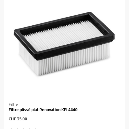
s
u
.
i
5
t
2
a
v
i
s
Filtre
Filtre plissé plat Renovation KFI 4440
P
CHF 35.00
r