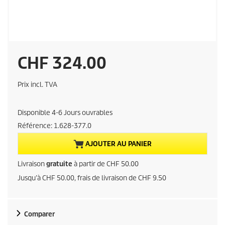
P
CHF 324.00
r
Prix incl. TVA
i
Disponible 4-6 Jours ouvrables
x
Référence:
1.628-377.0
a
AJOUTER AU PANIER
c
Livraison
gratuite
à partir de CHF 50.00
Jusqu’à CHF 50.00, frais de livraison de CHF 9.50
t
u
Comparer