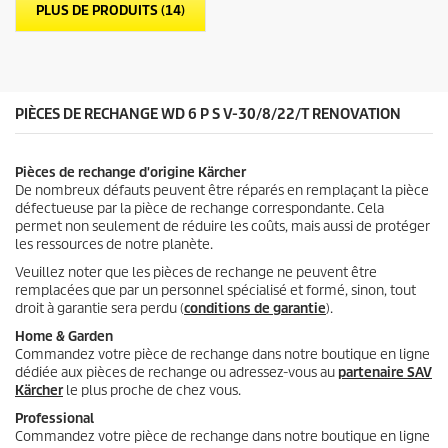
l
o
PLUS DE PRODUITS (14)
e
d
s
u
.
i
t
PIÈCES DE RECHANGE WD 6 P S V-30/8/22/T RENOVATION
Pièces de rechange d'origine Kärcher
De nombreux défauts peuvent être réparés en remplaçant la pièce
défectueuse par la pièce de rechange correspondante. Cela
permet non seulement de réduire les coûts, mais aussi de protéger
les ressources de notre planète.
Veuillez noter que les pièces de rechange ne peuvent être
remplacées que par un personnel spécialisé et formé, sinon, tout
droit à garantie sera perdu (
conditions de garantie
).
Home & Garden
Commandez votre pièce de rechange dans notre boutique en ligne
dédiée aux pièces de rechange ou adressez-vous au
partenaire SAV
Kärcher
le plus proche de chez vous.
Professional
Commandez votre pièce de rechange dans notre boutique en ligne