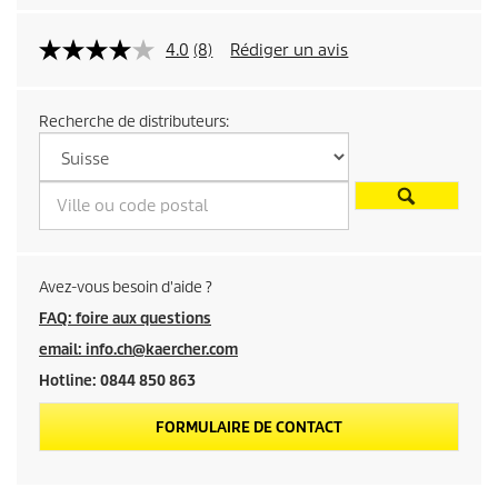
e
l
4.0
(8)
Rédiger un avis
d
Recherche de distributeurs:
u
p
r
o
Avez-vous besoin d'aide ?
d
FAQ: foire aux questions
email: info.ch@kaercher.com
u
Hotline: 0844 850 863
i
FORMULAIRE DE CONTACT
t