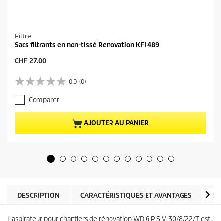
Filtre
Sacs filtrants en non-tissé Renovation KFI 489
P
CHF 27.00
r
i
0.0
(0)
0
x
.
a
Comparer
0
c
s
t
u
u
AJOUTER AU PANIER
r
e
5
l
é
d
t
u
o
p
i
r
l
o
e
d
DESCRIPTION
CARACTÉRISTIQUES ET AVANTAGES
SP
s
u
.
i
L'aspirateur pour chantiers de rénovation WD 6 P S V-30/8/22/T est
t