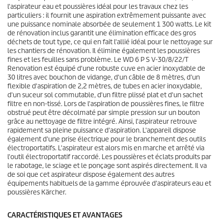
l'aspirateur eau et poussières idéal pour les travaux chez les
particuliers : il fournit une aspiration extrêmement puissante avec
une puissance nominale absorbée de seulement 1 300 watts. Le kit
de rénovation inclus garantit une élimination efficace des gros
déchets de tout type, ce qui en fait l'allié idéal pour le nettoyage sur
les chantiers de rénovation. Il élimine également les poussières
fines et les feuilles sans problème. Le WD 6 P S V-30/8/22/T
Renovation est équipé d'une robuste cuve en acier inoxydable de
30 litres avec bouchon de vidange, d'un câble de 8 mètres, d'un
flexible d'aspiration de 2,2 mètres, de tubes en acier inoxydable,
d'un suceur sol commutable, d'un filtre plissé plat et d'un sachet
filtre en non-tissé. Lors de l'aspiration de poussières fines, le filtre
obstrué peut être décolmaté par simple pression sur un bouton
grâce au nettoyage de filtre intégré. Ainsi, l'aspirateur retrouve
rapidement sa pleine puissance d'aspiration. L'appareil dispose
également d'une prise électrique pour le branchement des outils
électroportatifs. L'aspirateur est alors mis en marche et arrêté via
l'outil électroportatif raccordé. Les poussières et éclats produits par
le rabotage, le sciage et le ponçage sont aspirés directement. Il va
de soi que cet aspirateur dispose également des autres
équipements habituels de la gamme éprouvée d'aspirateurs eau et
poussières Kärcher.
CARACTÉRISTIQUES ET AVANTAGES