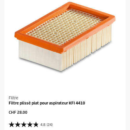
Filtre
Filtre plissé plat pour aspirateur KFI 4410
P
CHF 28.00
r
i
4.8
(24)
4
x