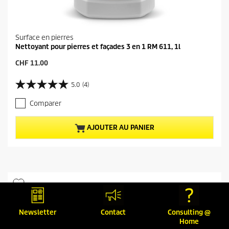
Surface en pierres
Nettoyant pour pierres et façades 3 en 1 RM 611, 1l
P
CHF 11.00
r
i
5.0
(4)
5
x
.
a
Comparer
0
c
s
t
u
u
AJOUTER AU PANIER
r
e
5
l
é
d
t
u
o
p
i
r
l
o
e
d
s
u
Newsletter
Contact
Consulting @
.
i
Home
4
t