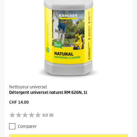
Nettoyeur universel
Détergent universel naturel RM 626N, 1l
P
CHF 14.00
r
i
0.0
(0)
0
x
.
a
Comparer
0
c
s
t