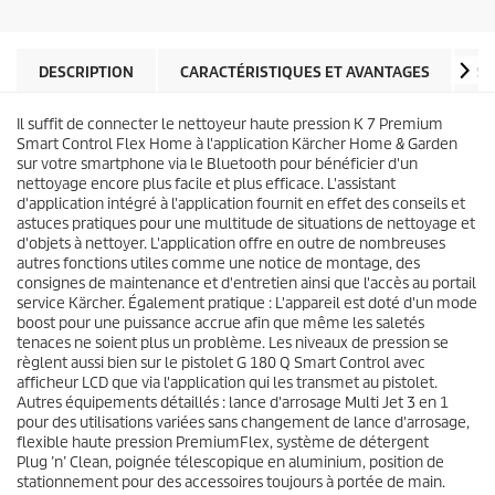
o
p
i
r
l
o
e
d
DESCRIPTION
CARACTÉRISTIQUES ET AVANTAGES
SP
s
u
.
i
4
Il suffit de connecter le nettoyeur haute pression K 7 Premium
t
a
Smart Control Flex Home à l'application Kärcher Home & Garden
v
sur votre smartphone via le Bluetooth pour bénéficier d'un
i
nettoyage encore plus facile et plus efficace. L'assistant
s
d'application intégré à l'application fournit en effet des conseils et
astuces pratiques pour une multitude de situations de nettoyage et
d'objets à nettoyer. L'application offre en outre de nombreuses
autres fonctions utiles comme une notice de montage, des
consignes de maintenance et d'entretien ainsi que l'accès au portail
service Kärcher. Également pratique : L'appareil est doté d'un mode
boost pour une puissance accrue afin que même les saletés
tenaces ne soient plus un problème. Les niveaux de pression se
règlent aussi bien sur le pistolet G 180 Q Smart Control avec
afficheur LCD que via l'application qui les transmet au pistolet.
Autres équipements détaillés : lance d'arrosage Multi Jet 3 en 1
pour des utilisations variées sans changement de lance d'arrosage,
flexible haute pression
PremiumFlex
, système de détergent
Plug ’n’ Clean, poignée télescopique en aluminium, position de
stationnement pour des accessoires toujours à portée de main.