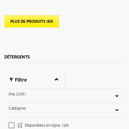
t
u
o
p
i
r
l
o
PLUS DE PRODUITS (69)
e
d
s
u
.
i
9
t
a
v
i
DÉTERGENTS
s
Filtre
Prix (CHF)
Catégorie
Disponibles en ligne
(16)