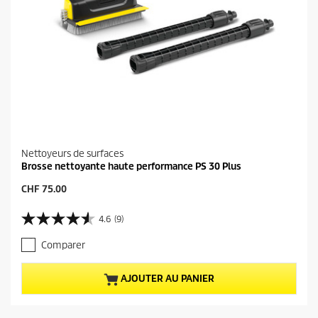
Nettoyeurs de surfaces
Brosse nettoyante haute performance PS 30 Plus
P
CHF 75.00
r
i
4.6
(9)
4
x
.
a
Comparer
6
c
s
t
u
u
AJOUTER AU PANIER
r
e
5
l
é
d