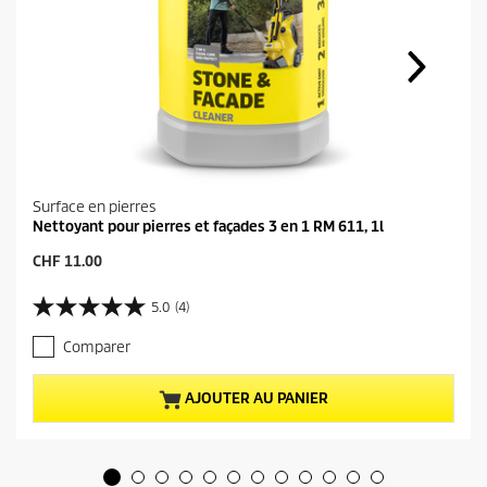
Surface en pierres
Nettoyant pour pierres et façades 3 en 1 RM 611, 1l
P
CHF 11.00
r
i
5.0
(4)
5
x
.
a
Comparer
0
c
s
t
u
u
AJOUTER AU PANIER
r
e
5
l
é
d
t
u