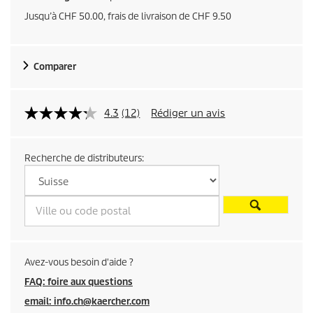
r
o
Jusqu’à CHF 50.00, frais de livraison de CHF 9.50
t
d
u
u
i
Comparer
t
e
l
4.3
(12)
Rédiger un avis
d
Recherche de distributeurs:
u
p
r
o
Avez-vous besoin d'aide ?
d
FAQ: foire aux questions
email: info.ch@kaercher.com