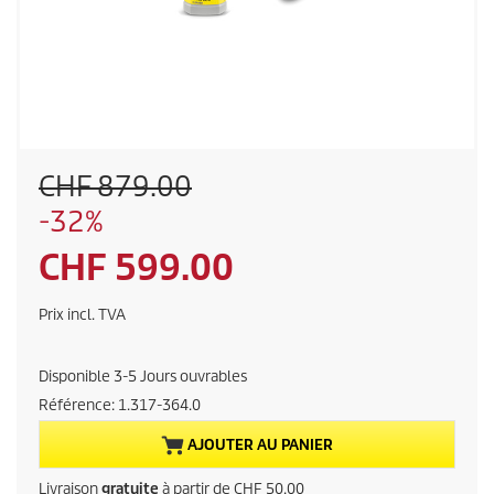
A
CHF 879.00
n
S
-32%
c
a
i
P
CHF 599.00
u
e
v
n
r
e
Prix incl. TVA
p
g
i
r
a
i
Disponible 3-5 Jours ouvrables
r
x
x
Référence:
1.317-364.0
d
d
e
a
u
AJOUTER AU PANIER
r
p
c
Livraison
gratuite
à partir de CHF 50.00