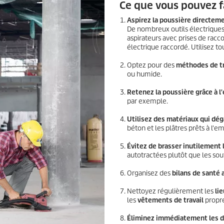
Ce que vous pouvez fa
Aspirez la poussière directeme
De nombreux outils électriques
aspirateurs avec prises de rac
électrique raccordé. Utilisez tou
Optez pour des
méthodes de tr
ou humide.
Retenez la poussière grâce à l
par exemple.
Utilisez des matériaux qui dé
béton et les plâtres prêts à l'em
Évitez de brasser inutilement 
autotractées plutôt que les souf
Organisez des
bilans de santé a
Nettoyez régulièrement les
lie
les
vêtements de travail
propre
Éliminez immédiatement les d