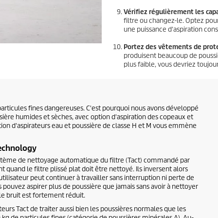
Vérifiez régulièrement les capa
filtre ou changez-le. Optez pou
une puissance d'aspiration cons
Portez des vêtements de prote
produisent beaucoup de poussièr
plus faible, vous devriez toujo
particules fines dangereuses. C'est pourquoi nous avons développé
sière humides et sèches, avec option d'aspiration des copeaux et
tion d'aspirateurs eau et poussière de classe H et M vous emmène
Technology
stème de nettoyage automatique du filtre (Tact) commandé par
quand le filtre plissé plat doit être nettoyé. Ils inversent alors
l'utilisateur peut continuer à travailler sans interruption ni perte de
s pouvez aspirer plus de poussière que jamais sans avoir à nettoyer
le bruit est fortement réduit.
teurs Tact de traiter aussi bien les poussières normales que les
 kg de particules fines (catégorie de poussières minérales A). Au-