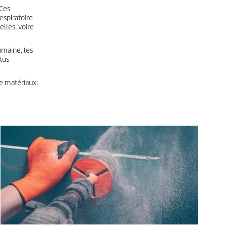
 Ces
espiratoire
lles, voire
umaine, les
plus
de matériaux: