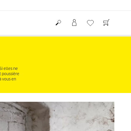
i elles ne
t poussière
 à vous en