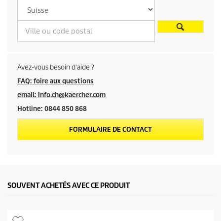
u
p
r
o
Avez-vous besoin d'aide ?
d
FAQ: foire aux questions
email: info.ch@kaercher.com
u
Hotline: 0844 850 868
i
FORMULAIRE DE CONTACT
t
SOUVENT ACHETÉS AVEC CE PRODUIT