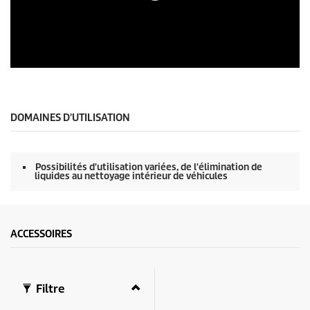
s
u
r
0
s
e
c
0
o
s
n
e
d
c
e
o
DOMAINES D'UTILISATION
s
n
d
e
s
Possibilités d'utilisation variées, de l'élimination de
s
liquides au nettoyage intérieur de véhicules
u
r
0
s
e
ACCESSOIRES
c
o
n
d
e
Filtre
s