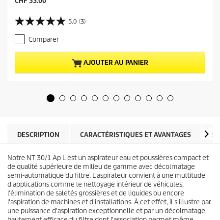
P
CHF 33.00
r
i
5.0
(3)
5
x
.
a
Comparer
0
c
s
t
u
u
AJOUTER AU PANIER
r
e
5
l
é
d
t
u
o
p
i
r
l
o
e
d
DESCRIPTION
CARACTÉRISTIQUES ET AVANTAGES
SP
s
u
.
i
3
Notre NT 30/1 Ap L est un aspirateur eau et poussières compact et
t
a
de qualité supérieure de milieu de gamme avec décolmatage
v
semi-automatique du filtre. L'aspirateur convient à une multitude
i
d'applications comme le nettoyage intérieur de véhicules,
s
l'élimination de saletés grossières et de liquides ou encore
l'aspiration de machines et d'installations. À cet effet, il s'illustre par
une puissance d'aspiration exceptionnelle et par un décolmatage
hautement efficace du filtre dont l'association permet même