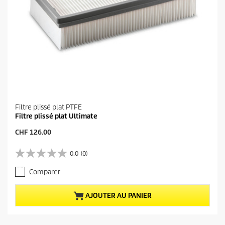
Filtre plissé plat PTFE
Filtre plissé plat Ultimate
P
CHF 126.00
r
i
0.0
(0)
0
x
.
a
Comparer
0
c
s
t
u
u
AJOUTER AU PANIER
r
e
5
l
é
d