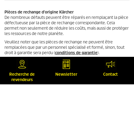
Pièces de rechange d'origine Kärcher
De nombreux défauts peuvent être réparés en remplaçant la pièce
défectueuse par la pièce de rechange correspondante. Cela
permet non seulement de réduire les coûts, mais aussi de protéger
les ressources de notre planète.
Veuillez noter que les pièces de rechange ne peuvent être
remplacées que par un personnel spécialisé et formé, sinon, tout
droit à garantie sera perdu (
conditions de garantie
).
Home & Garden
Commandez votre pièce de rechange dans notre boutique en ligne
dédiée aux pièces de rechange ou adressez-vous au
partenaire SAV
Recherche de
Newsletter
Contact
Kärcher
le plus proche de chez vous.
revendeurs
Professional
Commandez votre pièce de rechange dans notre boutique en ligne
dédiée aux pièces de rechange,
contactez-nous directement
ou
adressez-vous au
partenaire SAV Kärcher
le plus proche de chez
vous.