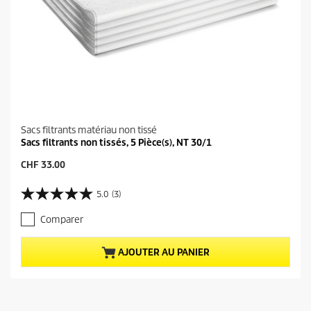
Sacs filtrants matériau non tissé
Sacs filtrants non tissés, 5 Pièce(s), NT 30/1
P
CHF 33.00
r
i
5.0
(3)
5
x
.
a
Comparer
0
c
s
t
u
u
AJOUTER AU PANIER
r
e
5
l
é
d
t
u