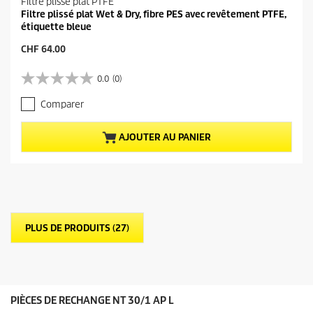
Filtre plissé plat PTFE
Filtre plissé plat Wet & Dry, fibre PES avec revêtement PTFE,
étiquette bleue
P
CHF 64.00
r
i
0.0
(0)
0
x
.
a
Comparer
0
c
s
t
u
u
AJOUTER AU PANIER
r
e
5
l
é
d
t
u
o
p
i
r
l
o
PLUS DE PRODUITS (27)
e
d
s
u
.
i
t
PIÈCES DE RECHANGE NT 30/1 AP L