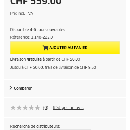
P
CHF 559.00
r
Prix incl. TVA
i
Disponible 4-6 Jours ouvrables
x
Référence:
1.148-222.0
a
AJOUTER AU PANIER
c
Livraison
gratuite
à partir de CHF 50.00
Jusqu’à CHF 50.00, frais de livraison de CHF 9.50
t
u
Comparer
e
l
(0)
Rédiger un avis
d
Recherche de distributeurs: