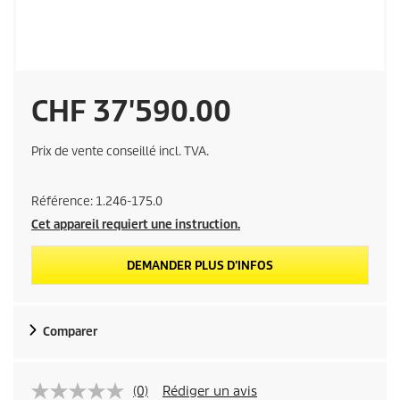
P
CHF 37'590.00
r
Prix de vente conseillé incl. TVA.
i
Référence:
1.246-175.0
x
Cet appareil requiert une instruction.
d
DEMANDER PLUS D’INFOS
e
Comparer
v
e
(0)
Rédiger un avis