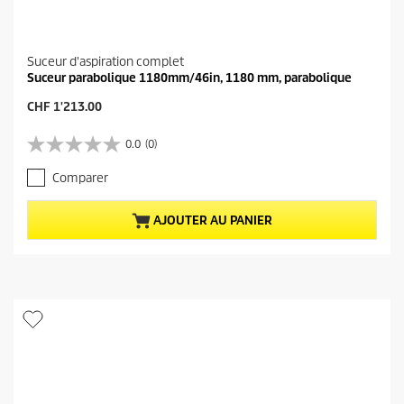
Suceur d'aspiration complet
Suceur parabolique 1180mm/46in, 1180 mm, parabolique
P
CHF 1'213.00
r
i
0.0
(0)
0
x
.
a
Comparer
0
c
s
t
u
u
AJOUTER AU PANIER
r
e
5
l
é
d
t
u
o
p
i
r
l
o
e
d
s
u
.
i
t