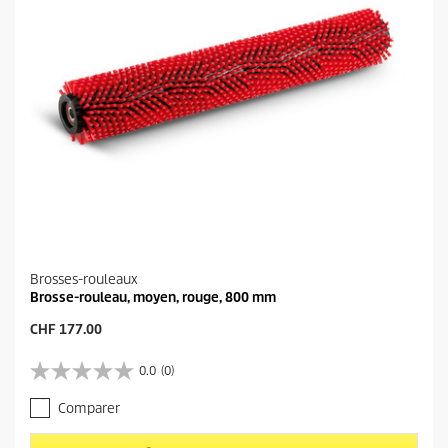
Brosses-rouleaux
Brosse-rouleau, moyen, rouge, 800 mm
P
CHF 177.00
r
i
0.0
(0)
0
x
.
a
Comparer
0
c
s
t