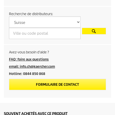
n
Recherche de distributeurs:
t
e
c
o
Avez-vous besoin d'aide ?
FAQ: foire aux questions
n
email: info.ch@kaercher.com
Hotline: 0844 850 868
s
FORMULAIRE DE CONTACT
e
i
l
SOUVENT ACHETÉS AVEC CE PRODUIT