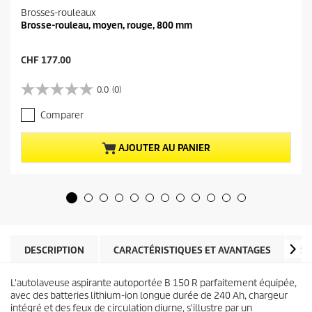
Brosses-rouleaux
Brosse-rouleau, moyen, rouge, 800 mm
P
CHF 177.00
r
i
0.0
(0)
0
x
.
a
Comparer
0
c
s
t
u
u
AJOUTER AU PANIER
r
e
5
l
é
d
t
u
o
p
i
r
l
o
e
d
DESCRIPTION
CARACTÉRISTIQUES ET AVANTAGES
SP
s
u
.
i
L'autolaveuse aspirante autoportée B 150 R parfaitement équipée,
t
avec des batteries lithium-ion longue durée de 240 Ah, chargeur
intégré et des feux de circulation diurne, s'illustre par un