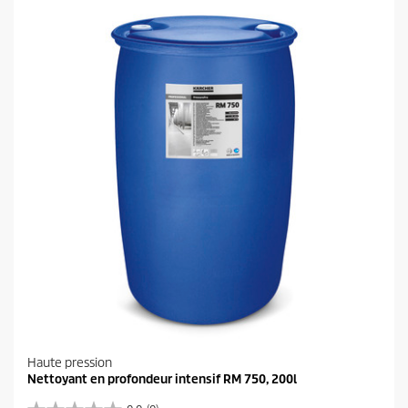
t
o
i
l
e
s
.
Haute pression
Nettoyant en profondeur intensif RM 750, 200l