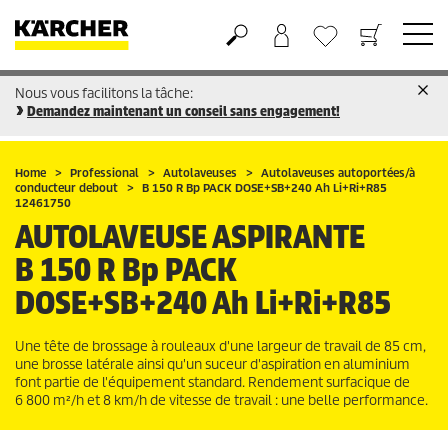
Nous vous facilitons la tâche:
Panier
Liste d'envies
Demandez maintenant un conseil sans engagement!
Home
Professional
Autolaveuses
Autolaveuses autoportées/à
conducteur debout
B 150 R Bp PACK DOSE+SB+240 Ah Li+Ri+R85
12461750
AUTOLAVEUSE ASPIRANTE
B 150 R Bp PACK
DOSE+SB+240 Ah Li+Ri+R85
Une tête de brossage à rouleaux d'une largeur de travail de 85 cm,
une brosse latérale ainsi qu'un suceur d'aspiration en aluminium
font partie de l'équipement standard. Rendement surfacique de
6 800 m²/h et 8 km/h de vitesse de travail : une belle performance.