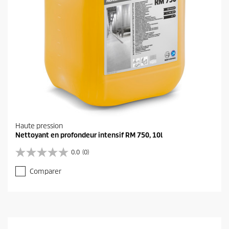
Haute pression
Nettoyant en profondeur intensif RM 750, 10l
0.0
(0)
0
.
Comparer
0
s
u
r
5
é