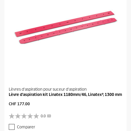
Lèvres d'aspiration pour suceur d'aspiration
Lèvre d'aspiration kit Linatex 1180mm/46, Linatex®, 1300 mm
P
CHF 177.00
r
i
0.0
(0)
0
x
.
a
Comparer
0
c