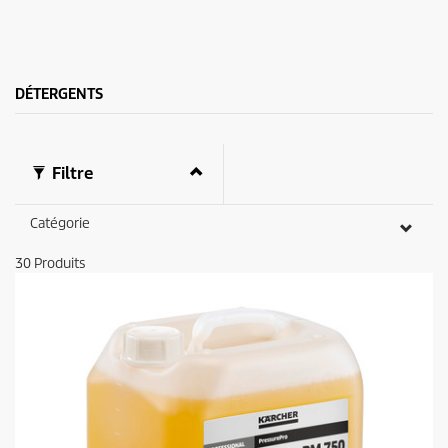
u
.
i
t
DÉTERGENTS
Filtre
Catégorie
30
Produits