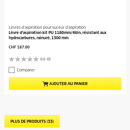
Lèvres d'aspiration pour suceur d'aspiration
Lèvre d'aspiration kit PU 1180mm/46in, résistant aux
hydrocarbures, rainuré, 1300 mm
P
CHF 187.00
r
i
0.0
(0)
0
x
.
a
Comparer
0
c
s
t
u
u
AJOUTER AU PANIER
r
e
5
l
é
d
t
u
o
p
i
r
l
o
PLUS DE PRODUITS (33)
e
d
s