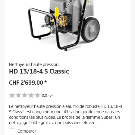
Nettoyeurs haute pression
HD 13/18-4 S Classic
CHF
2'699.00
*
0.0
(0)
0
.
Le nettoyeur haute pression à eau froide robuste HD 13/18-4
0
S Classic est conçu pour une utilisation quotidienne dans les
s
conditions les plus rudes. Le propre de la gamme Super : un
u
nettoyage fiable grâce à une puissance élevée.
r
5
Comparer