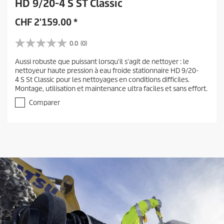
HD 9/20-4 S ST Classic
CHF
2'159.00
*
0.0
(0)
0
.
Aussi robuste que puissant lorsqu'il s'agit de nettoyer : le
0
nettoyeur haute pression à eau froide stationnaire HD 9/20-
s
4 S St Classic pour les nettoyages en conditions difficiles.
u
Montage, utilisation et maintenance ultra faciles et sans effort.
r
5
Comparer
é
t
o
i
l
e
s
.