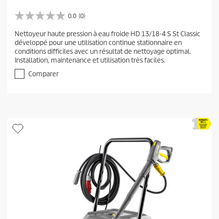
0.0
(0)
0
.
Nettoyeur haute pression à eau froide HD 13/18-4 S St Classic
0
développé pour une utilisation continue stationnaire en
s
conditions difficiles avec un résultat de nettoyage optimal.
u
Installation, maintenance et utilisation très faciles.
r
5
Comparer
é
t
o
i
l
e
s
.