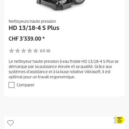
Nettoyeurs haute pression
HD 13/18-4 S Plus
CHF
3'339.00
*
0.0
(0)
0
.
Le nettoyeur haute pression à eau froide HD 13/18-4 S Plus se
0
démarque par sa puissance élevée et sa qualité. Grâce aux
s
systèmes d'assistance et à la buse rotative Vibrasoft, il est
u
optimal pour un travail ergonomique.
r
5
Comparer
é
t
o
i
l
e
s
.