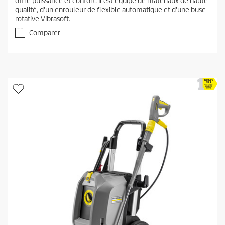
offre puissance et confort. Il est équipé de matériaux de haute
s
qualité, d'un enrouleur de flexible automatique et d'une buse
u
rotative Vibrasoft.
r
5
Comparer
é
t
o
i
l
e
s
.
1
a
v
i
s