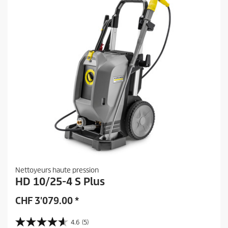
a
v
i
s
Nettoyeurs haute pression
HD 10/25-4 S Plus
CHF
3'079.00
*
4.6
(5)
4