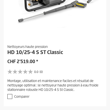
Nettoyeurs haute pression
HD 10/25-4 S ST Classic
CHF
2'519.00
*
0.0
(0)
0
.
Montage, utilisation et maintenance faciles et résultat de
0
nettoyage optimal : le nettoyeur haute pression à eau froide
s
stationnaire robuste HD 10/25-4 S St Classic.
u
r
Comparer
5
é
t