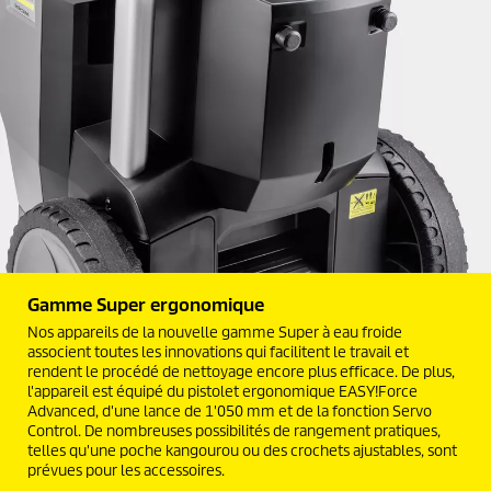
Gamme Super ergonomique
Nos appareils de la nouvelle gamme Super à eau froide
associent toutes les innovations qui facilitent le travail et
rendent le procédé de nettoyage encore plus efficace. De plus,
l'appareil est équipé du pistolet ergonomique
EASY!Force
Advanced, d'une lance de 1'050 mm et de la fonction Servo
Control. De nombreuses possibilités de rangement pratiques,
telles qu'une poche kangourou ou des crochets ajustables, sont
prévues pour les accessoires.