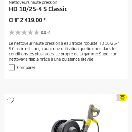
Nettoyeurs haute pression
HD 10/25-4 S Classic
CHF
2'419.00
*
0.0
(0)
0
.
Le nettoyeur haute pression à eau froide robuste HD 10/25-4
0
S Classic est conçu pour une utilisation quotidienne dans les
s
conditions les plus rudes. Le propre de la gamme Super : un
u
nettoyage fiable grâce à une puissance élevée.
r
5
Comparer
é
t
o
i
l
e
s
.