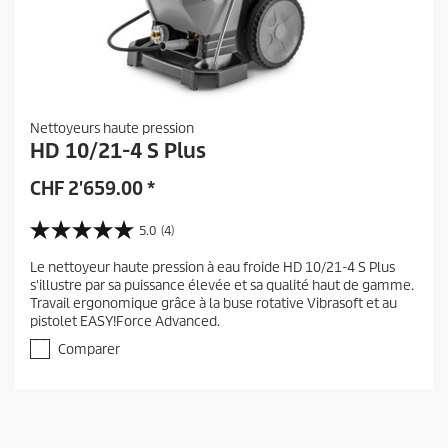
Nettoyeurs haute pression
HD 10/21-4 S Plus
CHF
2'659.00
*
5.0
(4)
5
.
Le nettoyeur haute pression à eau froide HD 10/21-4 S Plus
0
s'illustre par sa puissance élevée et sa qualité haut de gamme.
s
Travail ergonomique grâce à la buse rotative Vibrasoft et au
u
pistolet EASY!Force Advanced.
r
5
Comparer
é
t
o
i
l