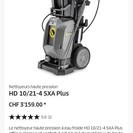
Nettoyeurs haute pression
HD 10/21-4 SXA Plus
CHF
3'159.00
*
5.0
(1)
5
.
Le nettoyeur haute pression à eau froide HD 10/21-4 SXA Plus
0