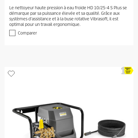
.
Le nettoyeur haute pression à eau froide HD 10/25-4 S Plus se
6
démarque par sa puissance élevée et sa qualité. Grâce aux
s
systèmes d'assistance et à la buse rotative Vibrasoft, il est
u
optimal pour un travail ergonomique.
r
5
Comparer
é
t
o
i
l
e
s
.
5
a
v
i
s