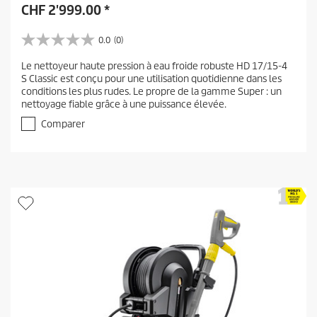
CHF
2'999.00
*
0.0
(0)
0
.
Le nettoyeur haute pression à eau froide robuste HD 17/15-4
0
S Classic est conçu pour une utilisation quotidienne dans les
s
conditions les plus rudes. Le propre de la gamme Super : un
u
nettoyage fiable grâce à une puissance élevée.
r
5
Comparer
é
t
o
i
l
e
s
.