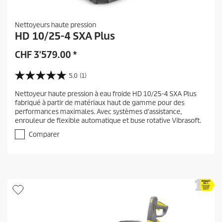
Nettoyeurs haute pression
HD 10/25-4 SXA Plus
CHF
3'579.00
*
5.0
(1)
5
.
Nettoyeur haute pression à eau froide HD 10/25-4 SXA Plus
0
fabriqué à partir de matériaux haut de gamme pour des
s
performances maximales. Avec systèmes d'assistance,
u
enrouleur de flexible automatique et buse rotative Vibrasoft.
r
5
Comparer
é
t
o
i
l
e
s
.
1