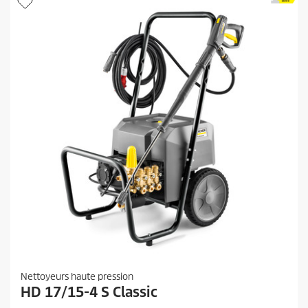
s
.
Nettoyeurs haute pression
HD 17/15-4 S Classic