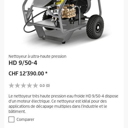
Nettoyeur à ultra-haute pression
HD 9/50-4
CHF
12'390.00
*
0.0
(0)
0
.
Le nettoyeur très haute pression eau froide HD 9/50-4 dispose
0
d’un moteur électrique. Ce nettoyeur est idéal pour des
s
applications de décapage multiples dans l’industrie et le
u
bâtiment.
r
5
Comparer
é