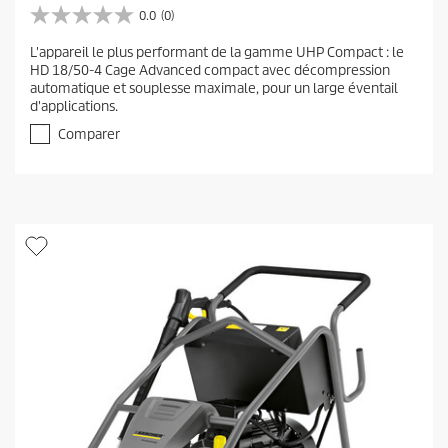
0.0
(0)
0
.
L'appareil le plus performant de la gamme UHP Compact : le
0
HD 18/50-4 Cage Advanced compact avec décompression
s
automatique et souplesse maximale, pour un large éventail
u
d'applications.
r
5
Comparer
é
t
o
i
l
e
s
.