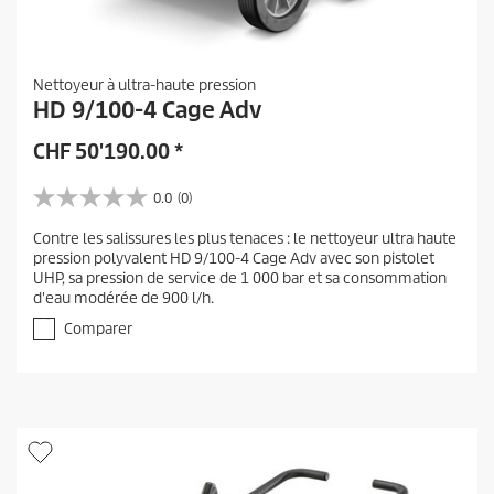
Nettoyeur à ultra-haute pression
HD 9/100-4 Cage Adv
CHF
50'190.00
*
0.0
(0)
0
.
Contre les salissures les plus tenaces : le nettoyeur ultra haute
0
pression polyvalent HD 9/100-4 Cage Adv avec son pistolet
s
UHP, sa pression de service de 1 000 bar et sa consommation
u
d'eau modérée de 900 l/h.
r
5
Comparer
é
t
o
i
l
e
s
.