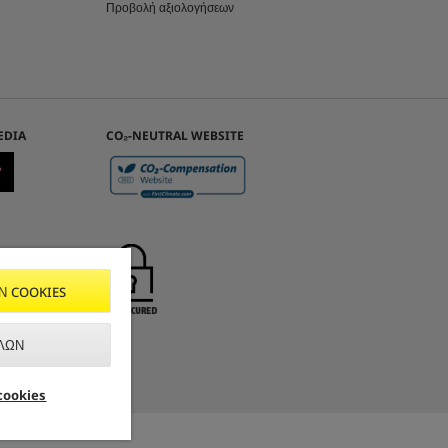
Προβολή αξιολογήσεων
EDIA
CO₂-NEUTRAL WEBSITE
Ν COOKIES
ΛΩΝ
 cookies