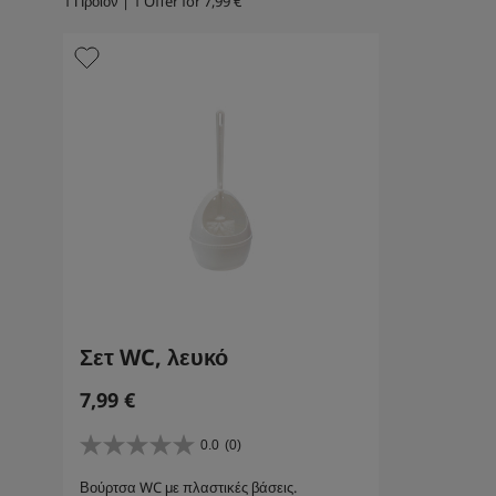
1
Προϊόν |
1
Offer for
7,99
€
Σετ WC, λευκό
7,99
€
0.0
(0)
0
.
Βούρτσα WC με πλαστικές βάσεις.
0