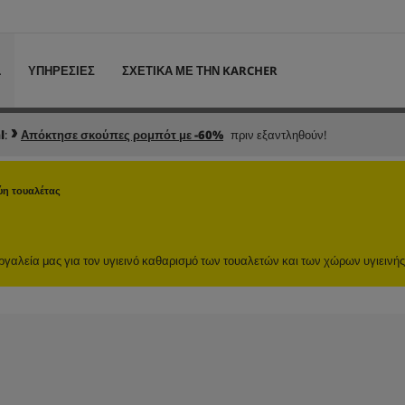
L
ΥΠΗΡΕΣΙΕΣ
ΣΧΕΤΙΚΑ ΜΕ ΤΗΝ KARCHER
l
:
Απόκτησε σκούπες ρομπότ με -60%
πριν εξαντληθούν!
ύη τουαλέτας
ργαλεία μας για τον υγιεινό καθαρισμό των τουαλετών και των χώρων υγιεινής