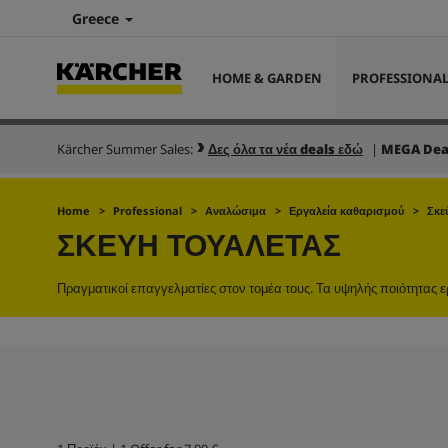
Greece
HOME & GARDEN
PROFESSIONA
Kärcher Summer Sales:
Δες όλα τα νέα deals εδώ
|
MEGA Dea
Home
Professional
Αναλώσιμα
Εργαλεία καθαρισμού
Σκε
ΣΚΕΎΗ ΤΟΥΑΛΈΤΑΣ
Πραγματικοί επαγγελματίες στον τομέα τους. Τα υψηλής ποιότητας ε