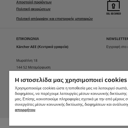
Αποστολή προϊόντων
Πολιτική ακυρώσεων
Πολιτική απόρριψης και επιστροφής μπαταριών
ΕΠΙΚΟΙΝΩΝΊΑ
NEWSLETTER
Kärcher AEE (Κεντρικά γραφεία)
Εγγραφή στο 
Μωραϊτίνη 18
144 52 Μεταμόρφωση
Η ιστοσελίδα μας χρησιμοποιεί cookies
Τηλ. κέντρο:
210-2316153
E-mail:
sales.gr@karcher.com (Πωλήσεις),
Χρησιμοποιούμε cookies ώστε η τοποθεσία μας να λειτουργεί σωστά,
διαφημίσεις, να παρέχουμε λειτουργίες μέσων κοινωνικής δικτύωσης
customercare.gr@karcher.com (Online shop)
μας. Επίσης, κοινοποιούμε πληροφορίες σχετικά με την από μέρους 
support.gr@karcher.com(Τεχνική υποστήριξη)
συνεργάτες μέσων κοινωνικής δικτύωσης, διαφημίσεων και ανάλυση
απορρήτου