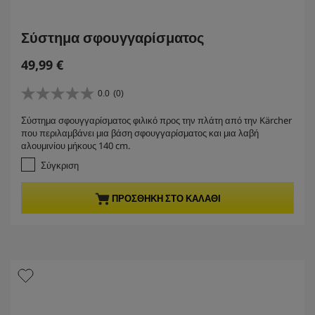
Σύστημα σφουγγαρίσματος
C
49,99 €
u
r
0.0
(0)
0
r
.
Σύστημα σφουγγαρίσματος φιλικό προς την πλάτη από την Kärcher
e
0
που περιλαμβάνει μια βάση σφουγγαρίσματος και μια λαβή
α
n
αλουμινίου μήκους 140 cm.
π
t
ό
Σύγκριση
p
5
r
α
ΠΡΟΣΘΉΚΗ ΣΤΟ ΚΑΛΆΘΙ
σ
o
τ
d
έ
u
ρ
c
ι
t
α
.
p
r
i