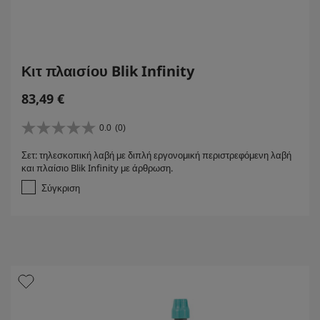
Κιτ πλαισίου Blik Infinity
83,49
€
0.0
(0)
0
.
Σετ: τηλεσκοπική λαβή με διπλή εργονομική περιστρεφόμενη λαβή
0
και πλαίσιο Blik Infinity με άρθρωση.
α
π
Σύγκριση
ό
5
α
σ
τ
έ
ρ
ι
α
.