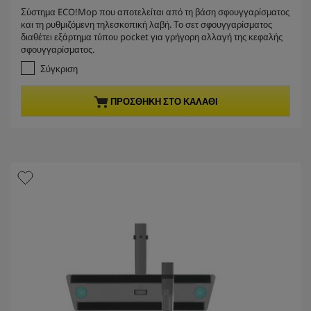
r
.
Σύστημα ECO!Mop που αποτελείται από τη βάση σφουγγαρίσματος
e
0
και τη ρυθμιζόμενη τηλεσκοπική λαβή. Το σετ σφουγγαρίσματος
α
n
διαθέτει εξάρτημα τύπου pocket για γρήγορη αλλαγή της κεφαλής
π
t
σφουγγαρίσματος.
ό
p
5
Σύγκριση
r
α
σ
o
ΠΡΟΣΘΉΚΗ ΣΤΟ ΚΑΛΆΘΙ
τ
d
έ
u
ρ
c
ι
t
α
.
p
r
i
c
e