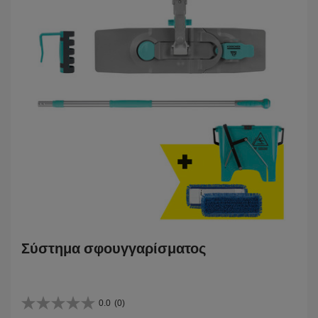
Σύστημα σφουγγαρίσματος
0.0
(0)
0