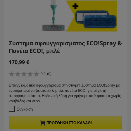
Σύστημα σφουγγαρίσματος ECO!Spray &
Πανέτα ECO!, μπλέ
C
170,99 €
u
r
0.0
(0)
0
r
.
Επαγγελματικό σφουγγάρισμα στη στιγμή! Σύστημα ECO!Spray με
e
0
ενσωματωμένο ψεκασμό & μπλε πανέτα ECO! για μέγιστη
α
n
απορροφητικότητα. Η ιδανική λύση για γρήγορη καθαριότητα χωρίς
π
t
κουβάδες και νερό.
ό
p
5
Σύγκριση
r
α
σ
o
ΠΡΟΣΘΉΚΗ ΣΤΟ ΚΑΛΆΘΙ
τ
d
έ