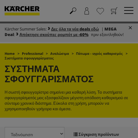
Kärcher Summer Sales:
Δες όλα τα νέα deals εδώ
|
MEGA
Καλάθι
Αγαπημένα
Deal
:
Απόκτησε σκούπες ρομπότ με -60%
πριν εξαντληθούν!
Home
Professional
Αναλώσιμα
Πάτωμα - υγρός καθαρισμός
Συστήματα σφουγγαρίσματος
ΣΥΣΤΉΜΑΤΑ
ΣΦΟΥΓΓΑΡΊΣΜΑΤΟΣ
Η σωστή σφουγγαρίστρα σημαίνει μια καθαρή λύση. Τα συστήματα
σφουγγαρίσματός μας εξασφαλίζουν μέγιστη απόδοση καθαρισμού σε
σύντομο χρονικό διάστημα. Εύκολα στη χρήση, μπορούν να
χρησιμοποιηθούν γρήγορα και άμεσα.
Σύγκριση προϊόντων