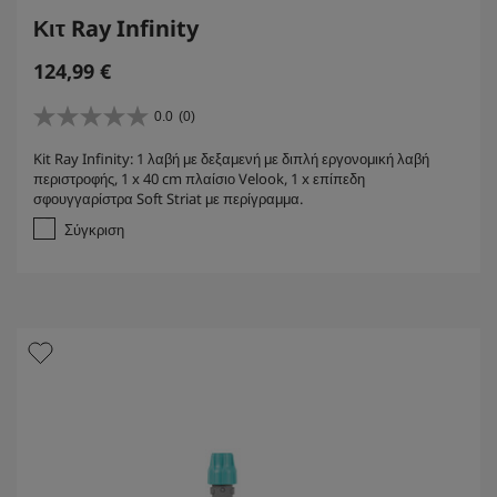
Κιτ Ray Infinity
124,99
€
0.0
(0)
0
.
Kit Ray Infinity: 1 λαβή με δεξαμενή με διπλή εργονομική λαβή
0
περιστροφής, 1 x 40 cm πλαίσιο Velook, 1 x επίπεδη
α
σφουγγαρίστρα Soft Striat με περίγραμμα.
π
ό
Σύγκριση
5
α
σ
τ
έ
ρ
ι
α
.