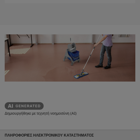
u
ρ
c
ι
t
α
.
p
r
i
c
e
Δημιουργήθηκε με τεχνητή νοημοσύνη (AI)
ΠΛΗΡΟΦΟΡΙΕΣ ΗΛΕΚΤΡΟΝΙΚΟΥ ΚΑΤΑΣΤΗΜΑΤΟΣ