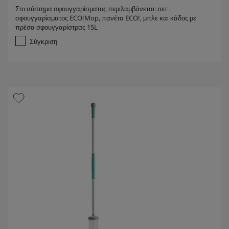
.
Στο σύστημα σφουγγαρίσματος περιλαμβάνεται: σετ
0
σφουγγαρίσματος ECO!Mop, πανέτα ECO!, μπλε και κάδος με
α
πρέσα σφουγγαρίστρας 15L
π
ό
Σύγκριση
5
α
σ
τ
έ
ρ
ι
α
.