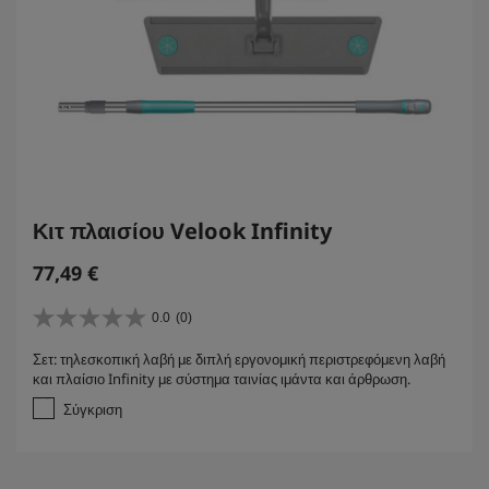
Κιτ πλαισίου Velook Infinity
77,49
€
0.0
(0)
0
.
Σετ: τηλεσκοπική λαβή με διπλή εργονομική περιστρεφόμενη λαβή
0
και πλαίσιο Infinity με σύστημα ταινίας ιμάντα και άρθρωση.
α
π
Σύγκριση
ό
5
α
σ