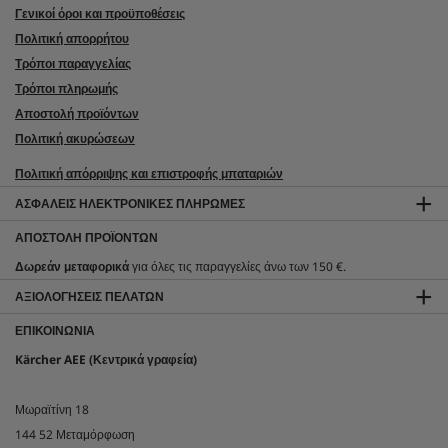
Γενικοί όροι και προϋποθέσεις
Πολιτική απορρήτου
Τρόποι παραγγελίας
Τρόποι πληρωμής
Αποστολή προϊόντων
Πολιτική ακυρώσεων
Πολιτική απόρριψης και επιστροφής μπαταριών
ΑΣΦΑΛΕΊΣ ΗΛΕΚΤΡΟΝΙΚΈΣ ΠΛΗΡΩΜΈΣ
ΑΠΟΣΤΟΛΉ ΠΡΟΪΌΝΤΩΝ
Δωρεάν μεταφορικά
για όλες τις παραγγελίες άνω των 150 €.
ΑΞΙΟΛΟΓΉΣΕΙΣ ΠΕΛΑΤΏΝ
ΕΠΙΚΟΙΝΩΝΊΑ
Kärcher AEE (Κεντρικά γραφεία)
Μωραϊτίνη 18
144 52 Μεταμόρφωση