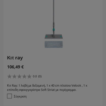
Κιτ ray
106,49
€
0.0
(0)
0
.
Κιτ Ray: 1 λαβή με δεξαμενή, 1 x 40 cm πλαίσιο Velook , 1 x
0
επίπεδη σφουγγαρίστρα Soft Striat με περίγραμμα.
α
π
Σύγκριση
ό
5