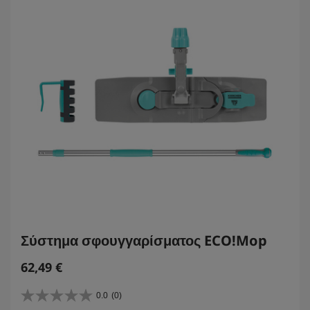
c
e
Σύστημα σφουγγαρίσματος ECO!Mop
C
62,49 €
u
r
0.0
(0)
0