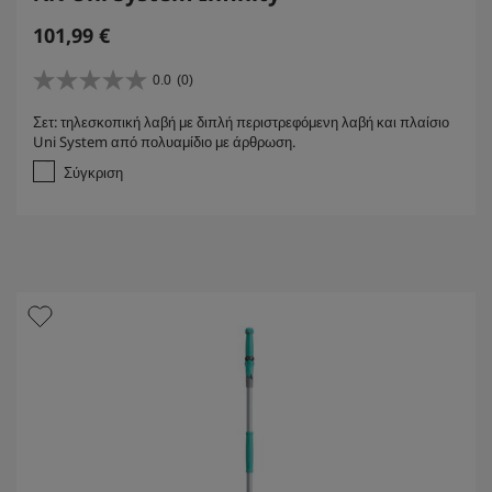
101,99
€
0.0
(0)
0
.
Σετ: τηλεσκοπική λαβή με διπλή περιστρεφόμενη λαβή και πλαίσιο
0
Uni System από πολυαμίδιο με άρθρωση.
α
π
Σύγκριση
ό
5
α
σ
τ
έ
ρ
ι
α
.