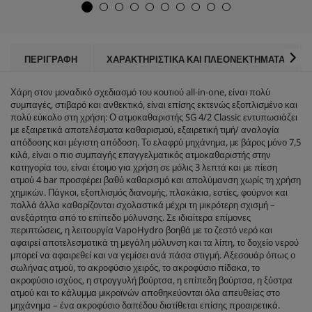
σ
u
τ
c
έ
t
ρ
p
ι
r
ΠΕΡΙΓΡΑΦΉ
ΧΑΡΑΚΤΗΡΙΣΤΙΚΆ ΚΑΙ ΠΛΕΟΝΕΚΤΉΜΑΤΑ
α
i
.
c
2
Χάρη στον μοναδικό σχεδιασμό του κουτιού all-in-one, είναι πολύ
e
κ
συμπαγές, στιβαρό και ανθεκτικό, είναι επίσης εκτενώς εξοπλισμένο και
ρ
πολύ εύκολο στη χρήση: Ο ατμοκαθαριστής SG 4/2 Classic εντυπωσιάζει
ι
με εξαιρετικά αποτελέσματα καθαρισμού, εξαιρετική τιμή/ αναλογία
τ
απόδοσης και μέγιστη απόδοση. Το ελαφρύ μηχάνημα, με βάρος μόνο 7,5
ι
κιλά, είναι ο πιο συμπαγής επαγγελματικός ατμοκαθαριστής στην
κ
κατηγορία του, είναι έτοιμο για χρήση σε μόλις 3 λεπτά και με πίεση
έ
ατμού 4 bar προσφέρει βαθύ καθαρισμό και απολύμανση χωρίς τη χρήση
ς
χημικών. Πάγκοι, εξοπλισμός διανομής, πλακάκια, εστίες, φούρνοι και
πολλά άλλα καθαρίζονται σχολαστικά μέχρι τη μικρότερη σχισμή –
ανεξάρτητα από το επίπεδο μόλυνσης. Σε ιδιαίτερα επίμονες
περιπτώσεις, η λειτουργία
VapoHydro
βοηθά με το ζεστό νερό και
αφαιρεί αποτελεσματικά τη μεγάλη μόλυνση και τα λίπη, το δοχείο νερού
μπορεί να αφαιρεθεί και να γεμίσει ανά πάσα στιγμή. Αξεσουάρ όπως ο
σωλήνας ατμού, το ακροφύσιο χειρός, το ακροφύσιο πίδακα, το
ακροφύσιο ισχύος, η στρογγυλή βούρτσα, η επίπεδη βούρτσα, η ξύστρα
ατμού και το κάλυμμα μικροϊνών αποθηκεύονται όλα απευθείας στο
μηχάνημα – ένα ακροφύσιο δαπέδου διατίθεται επίσης προαιρετικά.