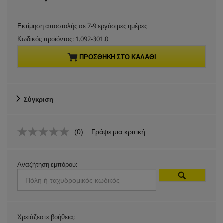
u
Εκτίμηση αποστολής σε 7-9 εργάσιμες ημέρες
r
Κωδικός προϊόντος:
1.092-301.0
r
ΠΡΟΣΘΉΚΗ ΣΤΟ ΚΑΛΆΘΙ
e
n
Σύγκριση
t
(0)
Γράψε μια κριτική
p
r
Αναζήτηση εμπόρου:
o
d
Χρειάζεστε βοήθεια;