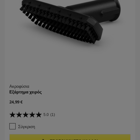
Ακροφύσια
Εξάρτημα χειρός
C
24,99 €
u
r
5.0
(1)
5
r
.
e
Σύγκριση
0
n
α
t
π