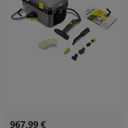
C
967,99 €