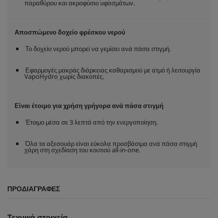
παραθύρου και ακροφύσιο υφασμάτων.
Αποσπώμενο δοχείο φρέσκου νερού
Το δοχείο νερού μπορεί να γεμίσει ανά πάσα στιγμή.
Εφαρμογές μακράς διάρκειας καθαρισμού με ατμό ή λειτουργία
VapoHydro
χωρίς διακοπές.
Είναι έτοιμο για χρήση γρήγορα ανά πάσα στιγμή
Έτοιμο μέσα σε 3 λεπτά από την ενεργοποίηση.
Όλα τα αξεσουάρ είναι εύκολα προσβάσιμα ανά πάσα στιγμή
χάρη στη σχεδίαση του κουτιού all-in-one.
ΠΡΟΔΙΑΓΡΑΦΈΣ
Τεχνικά στοιχεία