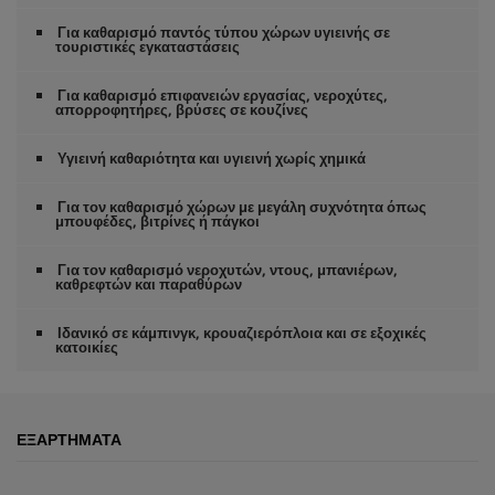
υ
τ
Για καθαρισμό παντός τύπου χώρων υγιεινής σε
ε
τουριστικές εγκαταστάσεις
ρ
ό
Για καθαρισμό επιφανειών εργασίας, νεροχύτες,
λ
απορροφητήρες, βρύσες σε κουζίνες
ε
π
τ
Υγιεινή καθαριότητα και υγιεινή χωρίς χημικά
α
Για τον καθαρισμό χώρων με μεγάλη συχνότητα όπως
μπουφέδες, βιτρίνες ή πάγκοι
Για τον καθαρισμό νεροχυτών, ντους, μπανιέρων,
καθρεφτών και παραθύρων
Ιδανικό σε κάμπινγκ, κρουαζιερόπλοια και σε εξοχικές
κατοικίες
ΕΞΑΡΤΉΜΑΤΑ