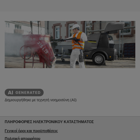
ρ
ι
α
.
Δημιουργήθηκε με τεχνητή νοημοσύνη (AI)
ΠΛΗΡΟΦΟΡΙΕΣ ΗΛΕΚΤΡΟΝΙΚΟΥ ΚΑΤΑΣΤΗΜΑΤΟΣ
Γενικοί όροι και προϋποθέσεις
Πολιτική απορρήτου