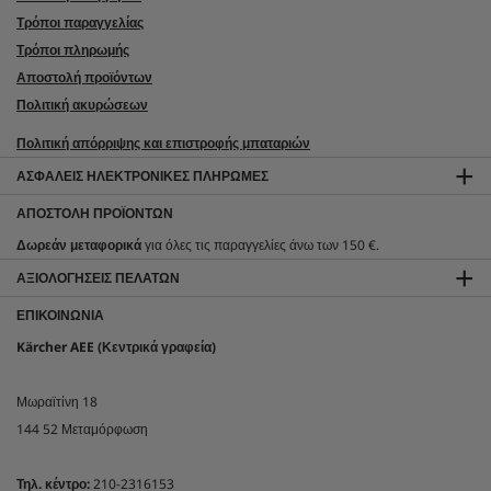
Τρόποι παραγγελίας
Τρόποι πληρωμής
Αποστολή προϊόντων
Πολιτική ακυρώσεων
Πολιτική απόρριψης και επιστροφής μπαταριών
ΑΣΦΑΛΕΊΣ ΗΛΕΚΤΡΟΝΙΚΈΣ ΠΛΗΡΩΜΈΣ
ΑΠΟΣΤΟΛΉ ΠΡΟΪΌΝΤΩΝ
Δωρεάν μεταφορικά
για όλες τις παραγγελίες άνω των 150 €.
ΑΞΙΟΛΟΓΉΣΕΙΣ ΠΕΛΑΤΏΝ
ΕΠΙΚΟΙΝΩΝΊΑ
Kärcher AEE (Κεντρικά γραφεία)
Μωραϊτίνη 18
144 52 Μεταμόρφωση
Τηλ. κέντρο:
210-2316153