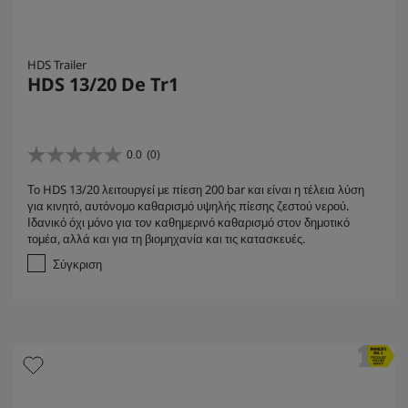
HDS Trailer
HDS 13/20 De Tr1
0.0
(0)
0
.
Το HDS 13/20 λειτουργεί με πίεση 200 bar και είναι η τέλεια λύση
0
για κινητό, αυτόνομο καθαρισμό υψηλής πίεσης ζεστού νερού.
α
Ιδανικό όχι μόνο για τον καθημερινό καθαρισμό στον δημοτικό
π
τομέα, αλλά και για τη βιομηχανία και τις κατασκευές.
ό
5
Σύγκριση
α
σ
τ
έ
ρ
ι
α
.