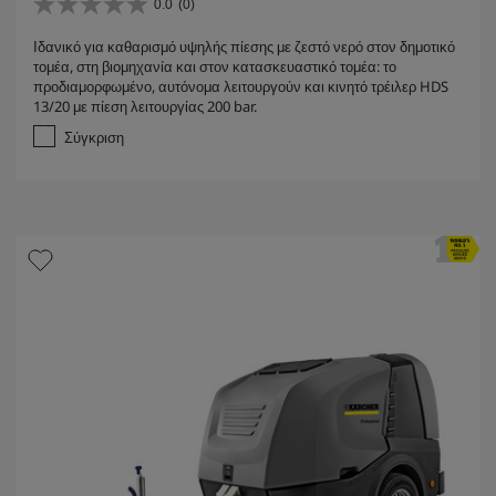
0.0
(0)
0
.
Ιδανικό για καθαρισμό υψηλής πίεσης με ζεστό νερό στον δημοτικό
0
τομέα, στη βιομηχανία και στον κατασκευαστικό τομέα: το
α
προδιαμορφωμένο, αυτόνομα λειτουργούν και κινητό τρέιλερ HDS
π
13/20 με πίεση λειτουργίας 200 bar.
ό
5
Σύγκριση
α
σ
τ
έ
ρ
ι
α
.