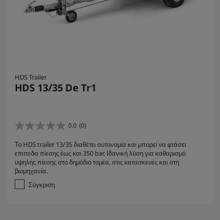
HDS Trailer
HDS 13/35 De Tr1
0.0
(0)
0
.
Το HDS trailer 13/35 διαθέτει αυτονομία και μπορεί να φτάσει
0
επιπεδα πίεσης έως και 350 bar. Ιδανική λύση για καθαρισμό
α
υψηλής πίεσης στο δημόδιο τομέα, στις κατασκευές και στη
π
βιομηχανία.
ό
5
Σύγκριση
α
σ
τ
έ