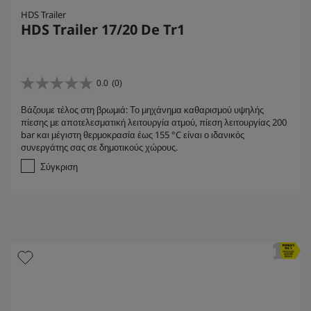
HDS Trailer
HDS Trailer 17/20 De Tr1
0.0
(0)
0
.
Βάζουμε τέλος στη βρωμιά: Το μηχάνημα καθαρισμού υψηλής
0
πίεσης με αποτελεσματική λειτουργία ατμού, πίεση λειτουργίας 200
α
bar και μέγιστη θερμοκρασία έως 155 °C είναι ο ιδανικός
π
συνεργάτης σας σε δημοτικούς χώρους.
ό
5
Σύγκριση
α
σ
τ
έ
ρ
ι
α
.