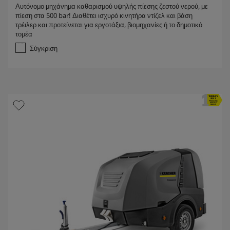
.
Αυτόνομο μηχάνημα καθαρισμού υψηλής πίεσης ζεστού νερού, με
0
πίεση στα 500 bar! Διαθέτει ισχυρό κινητήρα ντίζελ και βάση
α
τρέιλερ και προτείνεται για εργοτάξια, βιομηχανίες ή το δημοτικό
π
τομέα
ό
5
Σύγκριση
α
σ
τ
έ
ρ
ι
α
.