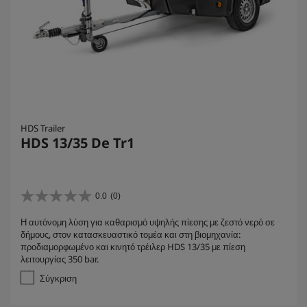
HDS Trailer
HDS 13/35 De Tr1
0.0
(0)
0
.
Η αυτόνομη λύση για καθαρισμό υψηλής πίεσης με ζεστό νερό σε
0
δήμους, στον κατασκευαστικό τομέα και στη βιομηχανία:
α
προδιαμορφωμένο και κινητό τρέιλερ HDS 13/35 με πίεση
π
λειτουργίας 350 bar.
ό
5
Σύγκριση
α
σ