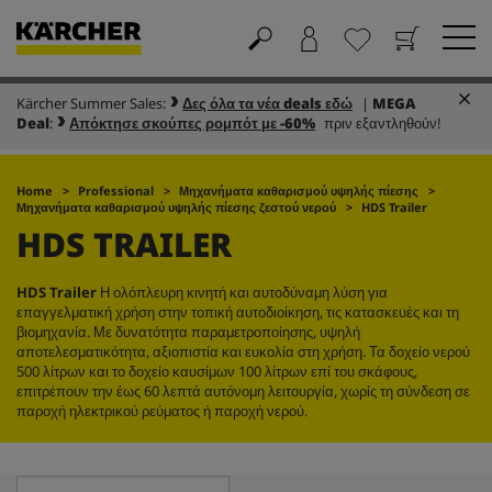
Kärcher Summer Sales:
Δες όλα τα νέα deals εδώ
|
MEGA
Καλάθι
Αγαπημένα
Deal
:
Απόκτησε σκούπες ρομπότ με -60%
πριν εξαντληθούν!
Home
Professional
Μηχανήματα καθαρισμού υψηλής πίεσης
Μηχανήματα καθαρισμού υψηλής πίεσης ζεστού νερού
HDS Trailer
HDS TRAILER
HDS Trailer
Η ολόπλευρη κινητή και αυτοδύναμη λύση για
επαγγελματική χρήση στην τοπική αυτοδιοίκηση, τις κατασκευές και τη
βιομηχανία. Με δυνατότητα παραμετροποίησης, υψηλή
αποτελεσματικότητα, αξιοπιστία και ευκολία στη χρήση. Τα δοχείο νερού
500 λίτρων και το δοχείο καυσίμων 100 λίτρων επί του σκάφους,
επιτρέπουν την έως 60 λεπτά αυτόνομη λειτουργία, χωρίς τη σύνδεση σε
παροχή ηλεκτρικού ρεύματος ή παροχή νερού.