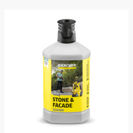
す
u
。
c
2
t
レ
p
ビ
r
ュ
i
ー
c
件
e
数