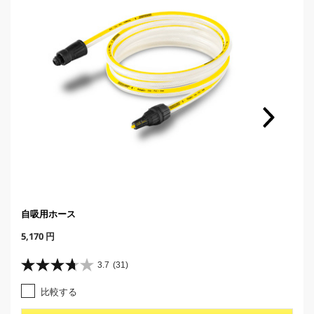
自吸用ホース
C
5,170 円
u
r
3.7
(31)
星
r
3
e
比較する
.
n
7
t