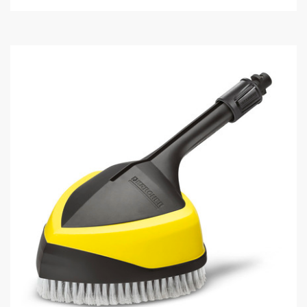
個
o
で
d
す
u
。
c
t
p
r
i
c
e