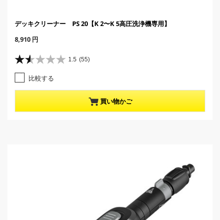
デッキクリーナー PS 20【K 2〜K 5高圧洗浄機専用】
C
8,910 円
u
r
1.5
(55)
星
r
1
e
比較する
.
n
5
t
／
p
買い物かご
5
r
個
o
で
d
す
u
。
c
5
t
5
p
レ
r
ビ
i
ュ
c
ー
e
件
数