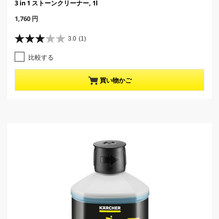
3 in 1 ストーンクリーナー, 1l
C
1,760 円
u
r
3.0
(1)
星
r
3
e
比較する
.
n
0
t
／
p
買い物かご
5
r
個
o
で
d
す
u
。
c
1
t
レ
p
ビ
r
ュ
i
ー
c
件
e
数