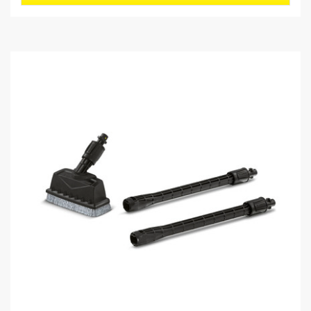
r
個
o
で
d
す
u
。
c
3
t
レ
p
ビ
r
ュ
i
ー
c
件
e
数