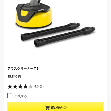
テラスクリーナー T 5
C
15,840 円
u
r
4.0
(3)
星
r
4
e
比較する
.
n
0
t
／
p
買い物かご
5