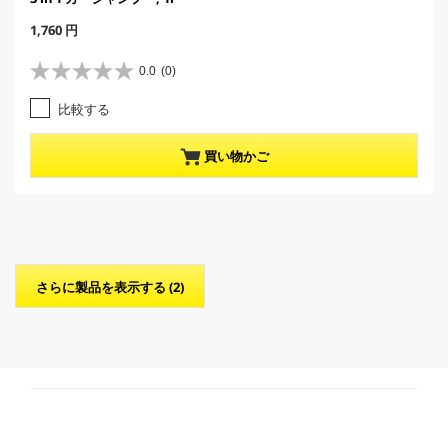
C
1,760 円
u
r
0.0
(0)
星
r
0
e
比較する
.
n
0
t
／
p
買い物かご
5
r
個
o
で
d
す
u
。
c
t
p
さらに製品を表示する (2)
r
i
c
e