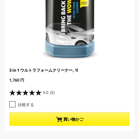
3 in 1 ウルトラフォームクリーナー, 1l
C
1,760 円
u
r
5.0
(5)
星
r
5
e
比較する
.
n
0
t
／
p
買い物かご
5
r
個
o
で
d