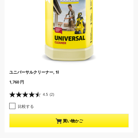
ユニバーサルクリーナー, 1l
C
1,760 円
u
r
4.5
(2)
星
r
4
e
比較する
.
n
5
t
／
p
買い物かご
5
r
個
o
で
d