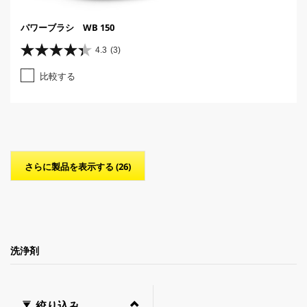
パワーブラシ WB 150
4.3
(3)
星
4
比較する
.
3
／
5
個
で
す
さらに製品を表示する (26)
。
3
レ
ビ
ュ
ー
件
洗浄剤
数
絞り込み