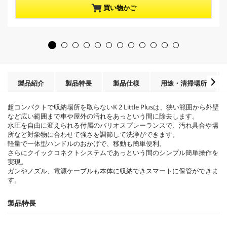
／
p
買い物かご
5
r
個
o
で
d
す
u
。
c
3
t
1
p
レ
r
製品紹介
製品特長
製品仕様
用途・清掃場所
ビ
i
ュ
c
ー
超コンパクトで収納場所を取らないK 2 Little Plusは、狭い範囲から外壁
e
件
など広い範囲まで車や屋外の汚れをあっという間に除去します。
数
水圧を自由に変えられる付属のバリオスプレーランスで、汚れ具合や場
所など対象物に合わせて強さを調節して洗浄ができます。
軽量で一体型ハンドルのおかげで、移動も簡単便利。
さらにクイックコネクトシステムであっという間のシンプル簡単操作を
実現。
ガンやノズル、電源ケーブルも本体に収納できスマートに保管ができま
す。
製品特長