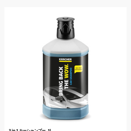
す
u
。
c
5
t
レ
p
ビ
r
ュ
i
ー
c
件
e
数
3 in 1 カーシャンプー, 1l