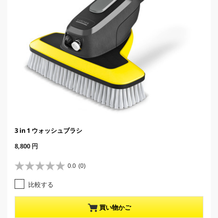
3 in 1 ウォッシュブラシ
C
8,800 円
u
r
0.0
(0)
星
r
0
e
比較する
.
n
0
t
／
p
買い物かご
5
r