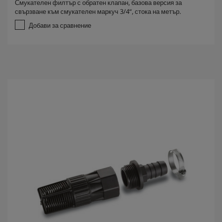
Смукателен филтър с обратен клапан, базова версия за
0
свързване към смукателен маркуч 3/4“, стока на метър.
о
т
Добави за сравнение
5
з
в
е
з
д
и
.