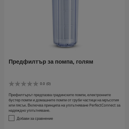
Предфилтър за помпа, голям
0.0
(0)
0
.
Префилтърът предпазва градинските помпи, електронните
0
бустер помпи и домашните помпи от груби частици на мръсотия
о
или пясък. Включва принципа на уплътняване PerfectConnect за
т
надеждно уплътняване.
5
з
Добави за сравнение
в
е