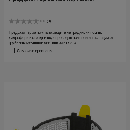
0.0
(0)
0
.
Предфилтър за помпа за защита на градински помпи,
0
хидрофори и сградни водопроводни помпени инсталации от
о
груби замърсяващи частици или пясък.
т
5
Добави за сравнение
з
в
е
з
д
и
.