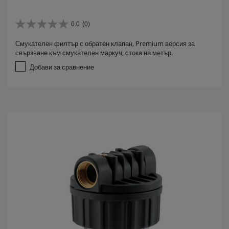
0.0
(0)
0
.
Смукателен филтър с обратен клапан, Premium версия за
0
свързване към смукателен маркуч, стока на метър.
о
т
Добави за сравнение
5
з
в
е
з
д
и
.