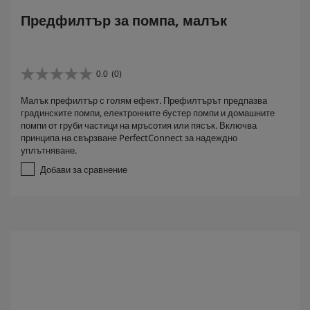
Предфилтър за помпа, малък
0.0
(0)
0
.
Малък префилтър с голям ефект. Префилтърът предпазва
0
градинските помпи, електронните бустер помпи и домашните
о
помпи от груби частици на мръсотия или пясък. Включва
т
принципа на свързване PerfectConnect за надеждно
5
уплътняване.
з
в
Добави за сравнение
е
з
д
и
.