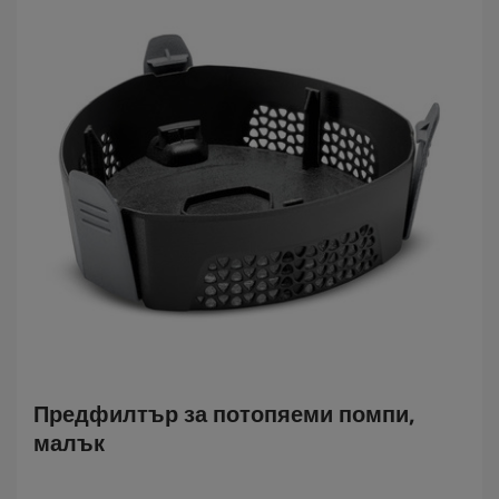
Предфилтър за потопяеми помпи,
малък