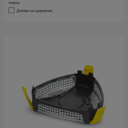
помпа.
5
з
Добави за сравнение
в
е
з
д
и
.