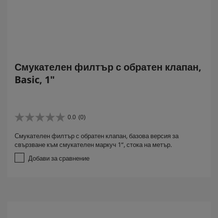
Смукателен филтър с обратен клапан,
Basic, 1"
0.0
(0)
0
.
Смукателен филтър с обратен клапан, базова версия за
0
свързване към смукателен маркуч 1“, стока на метър.
о
т
Добави за сравнение
5
з
в
е
з
д
и