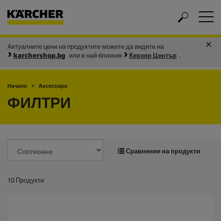
Актуалните цени на продуктите можете да видите на
karchershop.bg
или в най-близкия
Керхер Център
.
Начало
Аксесоари
ФИЛТРИ
Сравнение на продукти
10
Продукти