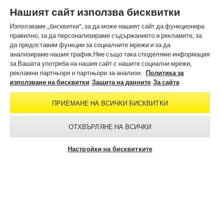
Нашият сайт използва бисквитки
Използваме „бисквитки“, за да може нашият сайт да функционира
Изображенията с този етикет са създадени с изкуствен интелект (AI)
правилно, за да персонализираме съдържанието и рекламите, за
да предоставим функции за социалните мрежи и за да
анализираме нашия трафик.Ние също така споделяме информация
за Вашата употреба на нашия сайт с нашите социални мрежи,
ПОЛЕЗНА ИНФОРМАЦИЯ
рекламни партньори и партньори за анализи.
Политика за
използване на бисквитки
Защита на данните
За сайта
ПРАВНА ИНФОРМАЦИЯ
Общи търговски условия
ПРИЕМАНЕ НА ВСИЧКИ БИСКВИТКИ
За сайта
Защита на данните
ОТХВЪРЛЯНЕ НА ВСИЧКИ
Използване на бисквитки
Карта на сайта
Настройки на бисквитките
Информация за изхвърляне и приемане обратно
Noto License Statement
ЗА КОНТАКТИ
В СОЦИАЛНИТЕ МРЕЖИ