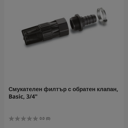
Смукателен филтър с обратен клапан,
Basic, 3/4"
0.0
(0)
0
.