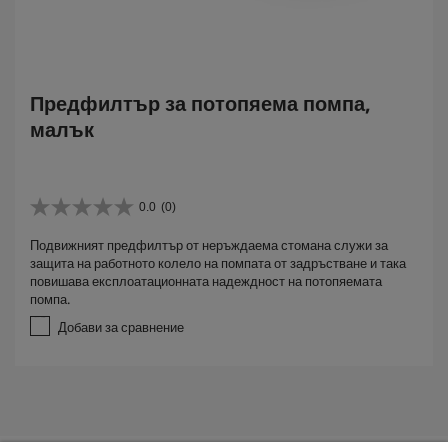
Предфилтър за потопяема помпа,
малък
0.0
(0)
0
.
Подвижният предфилтър от неръждаема стомана служи за
0
защита на работното колело на помпата от задръстване и така
о
повишава експлоатационната надеждност на потопяемата
т
помпа.
5
з
Добави за сравнение
в
е
з
д
и
.