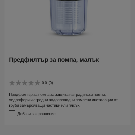
Предфилтър за помпа, малък
0.0
(0)
0
.
Предфилтър за помпа за защита на градински помпи,
0
хидрофори и сградни водопроводни помпени инсталации от
о
груби замърсяващи частици или пясък.
т
5
Добави за сравнение
з
в
е
з