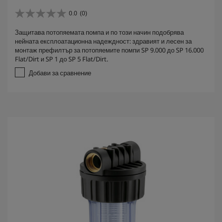
0.0
(0)
0
.
Защитава потопяемата помпа и по този начин подобрява
0
нейната експлоатационна надеждност: здравият и лесен за
о
монтаж префилтър за потопяемите помпи SP 9.000 до SP 16.000
т
Flat/Dirt и SP 1 до SP 5 Flat/Dirt.
5
з
Добави за сравнение
в
е
з
д
и
.