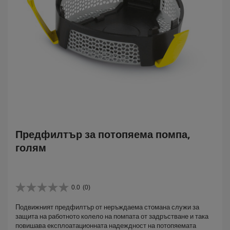
Предфилтър за потопяема помпа,
голям
0.0
(0)
0
.
Подвижният предфилтър от неръждаема стомана служи за
0
защита на работното колело на помпата от задръстване и така
о
повишава експлоатационната надеждност на потопяемата
т