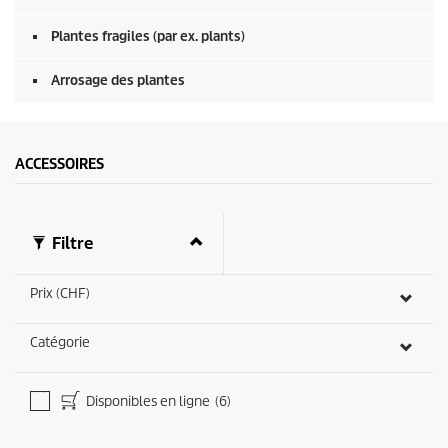
0
s
e
Plantes fragiles (par ex. plants)
c
o
Arrosage des plantes
n
d
e
s
ACCESSOIRES
Filtre
Prix (CHF)
Catégorie
Disponibles en ligne
(6)