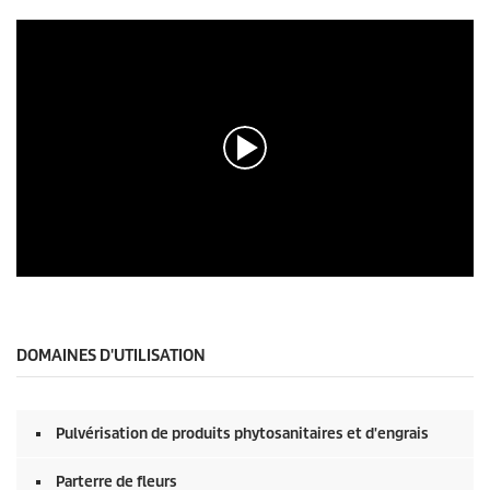
0
s
e
c
o
DOMAINES D'UTILISATION
n
d
e
s
Pulvérisation de produits phytosanitaires et d'engrais
s
u
r
Parterre de fleurs