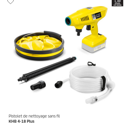
u
r
l
i
o
e
t
d
s
u
.
i
1
t
4
a
v
i
s
Pistolet de nettoyage sans fil
KHB 4-18 Plus