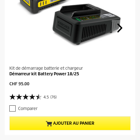
Kit de démarrage batterie et chargeur
Démarreur kit Battery Power 18/25
P
CHF 95.00
r
i
4.5
(76)
4
x
.
a
Comparer
5
c
s
t
u
u
AJOUTER AU PANIER
r
e
5
l
é
d