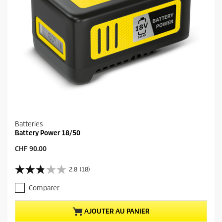
i
s
Batteries
Battery Power 18/50
P
CHF 90.00
r
i
2.8
(18)
2
x
.
a
Comparer
8
c
s
t
u
u
AJOUTER AU PANIER
r
e