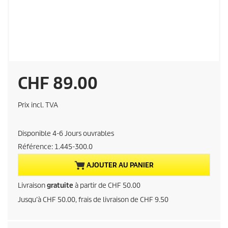
P
CHF 89.00
r
Prix incl. TVA
i
Disponible 4-6 Jours ouvrables
x
Référence:
1.445-300.0
a
AJOUTER AU PANIER
c
Livraison
gratuite
à partir de CHF 50.00
Jusqu’à CHF 50.00, frais de livraison de CHF 9.50
t