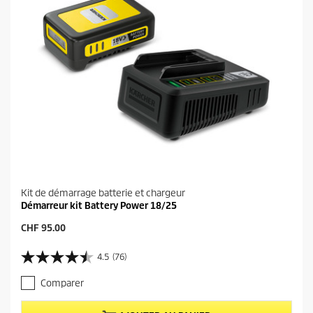
i
s
Kit de démarrage batterie et chargeur
Démarreur kit Battery Power 18/25
P
CHF 95.00
r
i
4.5
(76)
4
x
.
a
Comparer
5
c
s
t
u