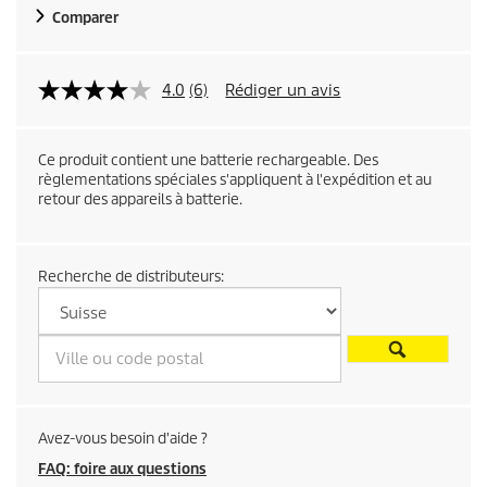
u
Comparer
e
l
4.0
(6)
Rédiger un avis
d
Ce produit contient une batterie rechargeable. Des
u
règlementations spéciales s'appliquent à l'expédition et au
retour des appareils à batterie.
p
r
Recherche de distributeurs:
o
d
u
i
Avez-vous besoin d'aide ?
FAQ: foire aux questions