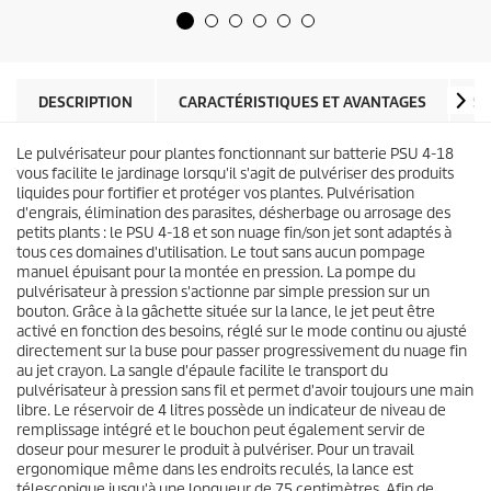
t
u
o
p
i
r
l
o
e
d
DESCRIPTION
CARACTÉRISTIQUES ET AVANTAGES
SP
s
u
.
i
7
Le pulvérisateur pour plantes fonctionnant sur batterie PSU 4-18
t
6
vous facilite le jardinage lorsqu'il s'agit de pulvériser des produits
a
liquides pour fortifier et protéger vos plantes. Pulvérisation
v
d'engrais, élimination des parasites, désherbage ou arrosage des
i
petits plants : le PSU 4-18 et son nuage fin/son jet sont adaptés à
s
tous ces domaines d'utilisation. Le tout sans aucun pompage
manuel épuisant pour la montée en pression. La pompe du
pulvérisateur à pression s'actionne par simple pression sur un
bouton. Grâce à la gâchette située sur la lance, le jet peut être
activé en fonction des besoins, réglé sur le mode continu ou ajusté
directement sur la buse pour passer progressivement du nuage fin
au jet crayon. La sangle d'épaule facilite le transport du
pulvérisateur à pression sans fil et permet d'avoir toujours une main
libre. Le réservoir de 4 litres possède un indicateur de niveau de
remplissage intégré et le bouchon peut également servir de
doseur pour mesurer le produit à pulvériser. Pour un travail
ergonomique même dans les endroits reculés, la lance est
télescopique jusqu'à une longueur de 75 centimètres. Afin de