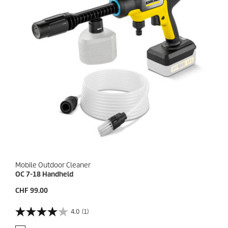
7
t
a
v
i
s
Mobile Outdoor Cleaner
OC 7-18 Handheld
P
CHF 99.00
r
i
4.0
(1)
4
x
.
a