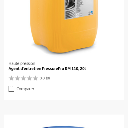
Haute pression
Agent d'entretien PressurePro RM 110, 20l
0.0
(0)
0
.
Comparer
0
s
u
r
5
é
t
o