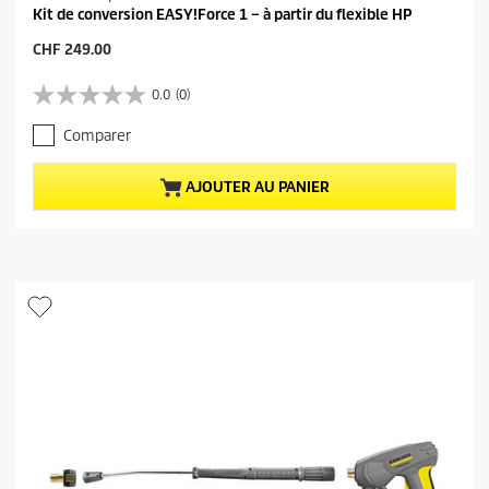
Kit de conversion EASY!Force 1 – à partir du flexible HP
P
CHF 249.00
r
i
0.0
(0)
0
x
.
a
Comparer
0
c
s
t
u
u
AJOUTER AU PANIER
r
e
5
l
é
d
t
u
o
p
i
r
l
o
e
d
s
u
.
i
t