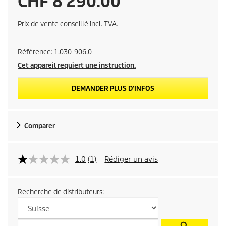
P
CHF 8'290.00
r
Prix de vente conseillé incl. TVA.
i
Référence:
1.030-906.0
x
Cet appareil requiert une instruction.
d
DEMANDER PLUS D’INFOS
e
Comparer
v
e
1.0
(1)
Rédiger un avis
n
Recherche de distributeurs:
t