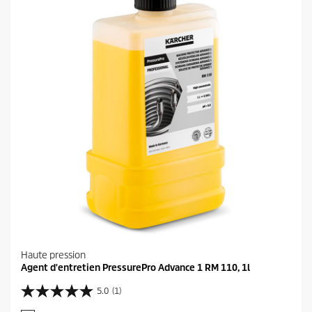
Haute pression
Agent d'entretien PressurePro Advance 1 RM 110, 1l
5.0
(1)
5
.