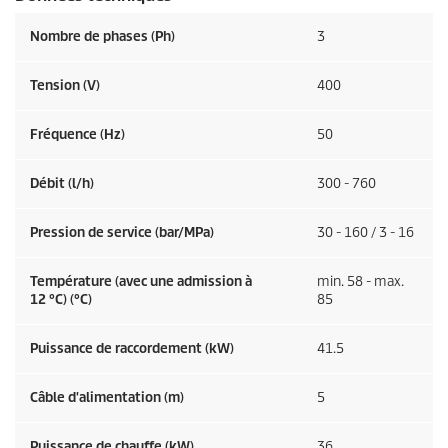
Nombre de phases (Ph)
3
Tension (V)
400
Fréquence (
Hz
)
50
Débit (l/h)
300 - 760
Pression de service (bar/MPa)
30 - 160 / 3 - 16
Température (avec une admission à
min. 58 - max.
12 °C) (°C)
85
Puissance de raccordement (kW)
41.5
Câble d'alimentation (m)
5
Puissance de chauffe (kW)
36