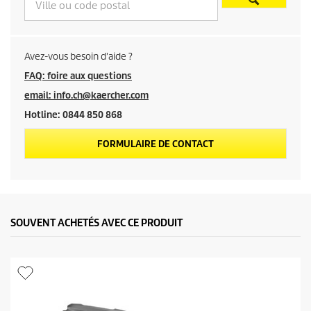
e
c
o
Avez-vous besoin d'aide ?
FAQ: foire aux questions
n
email: info.ch@kaercher.com
Hotline: 0844 850 868
s
FORMULAIRE DE CONTACT
e
i
l
SOUVENT ACHETÉS AVEC CE PRODUIT
l
é