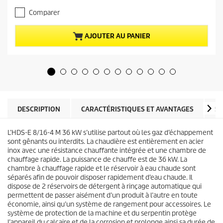
.
a
Comparer
0
c
s
t
u
u
AJOUTER AU PANIER
r
e
5
l
é
d
t
u
o
p
i
r
l
o
e
d
DESCRIPTION
CARACTÉRISTIQUES ET AVANTAGES
SP
s
u
.
i
L’HDS-E 8/16-4 M 36 kW s’utilise partout où les gaz d’échappement
t
sont gênants ou interdits. La chaudière est entièrement en acier
inox avec une résistance chauffante intégrée et une chambre de
chauffage rapide. La puissance de chauffe est de 36 kW. La
chambre à chauffage rapide et le réservoir à eau chaude sont
séparés afin de pouvoir disposer rapidement d’eau chaude. Il
dispose de 2 réservoirs de détergent à rinçage automatique qui
permettent de passer aisément d’un produit à l’autre en toute
économie, ainsi qu’un système de rangement pour accessoires. Le
système de protection de la machine et du serpentin protège
l’appareil du calcaire et de la corrosion et prolonge ainsi sa durée de