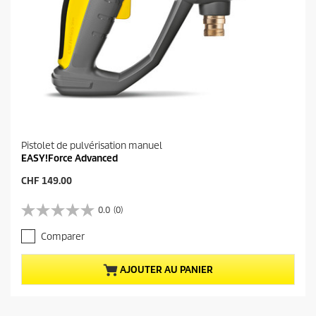
Pistolet de pulvérisation manuel
EASY!Force Advanced
P
CHF 149.00
r
i
0.0
(0)
0
x
.
a
Comparer
0
c
s
t
u
u
AJOUTER AU PANIER
r
e
5
l
é
d