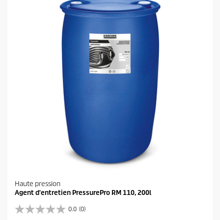
i
l
e
s
.
Haute pression
Agent d'entretien PressurePro RM 110, 200l
0.0
(0)
0