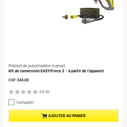
Pistolet de pulvérisation manuel
Kit de conversion EASY!Force 2 – à partir de l'appareil
P
CHF 344.00
r
i
0.0
(0)
0
x
.
a
Comparer
0
c
s
t
u
u
AJOUTER AU PANIER
r
e
5
l