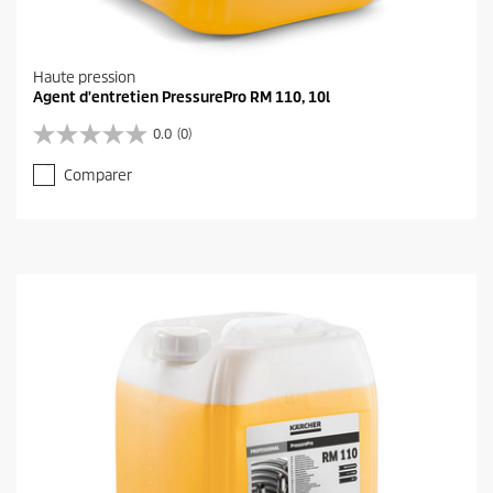
Haute pression
Agent d'entretien PressurePro RM 110, 10l
0.0
(0)
0
.
Comparer
0
s
u
r
5
é
t
o
i
l
e
s
.