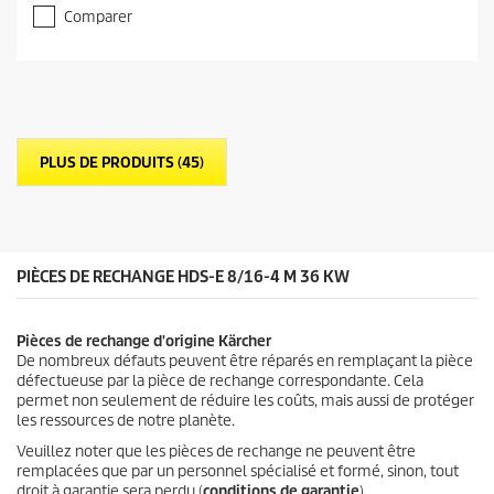
.
Comparer
0
s
u
r
5
é
t
PLUS DE PRODUITS (45)
o
i
l
e
s
.
PIÈCES DE RECHANGE HDS-E 8/16-4 M 36 KW
Pièces de rechange d'origine Kärcher
De nombreux défauts peuvent être réparés en remplaçant la pièce
défectueuse par la pièce de rechange correspondante. Cela
permet non seulement de réduire les coûts, mais aussi de protéger
les ressources de notre planète.
Veuillez noter que les pièces de rechange ne peuvent être
remplacées que par un personnel spécialisé et formé, sinon, tout
droit à garantie sera perdu (
conditions de garantie
).