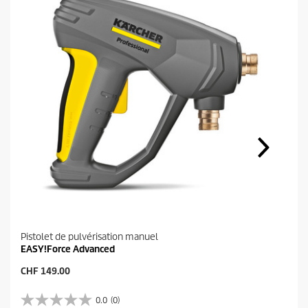
Pistolet de pulvérisation manuel
EASY!Force Advanced
P
CHF 149.00
r
i
0.0
(0)
0
x