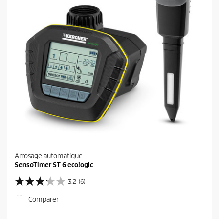
s
.
4
a
v
i
s
Arrosage automatique
SensoTimer ST 6 eco!ogic
3.2
(6)
3
.
Comparer
2
s