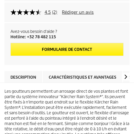
4.5
(2)
Rédiger un avis
Avez-vous besoin d'aide ?
Hotline: +32 78 482 115
FORMULAIRE DE CONTACT
DESCRIPTION
CARACTÉRISTIQUES ET AVANTAGES
SP
Les goutteurs permettent un arrosage direct de vos plantes et font
partie du système innovateur "
Kärcher Rain System
®". Ils peuvent
être fixés à n'importe quel endroit sur le flexible
Kärcher Rain
System
®. L'installation peut être exécutée rapidement, facilement
et sans besoin d'outils. Le goutteur est ouvert, le flexible d'arrosage
est perforé à l'aide du pointeau intégré à l'endroit désiré et le
manchon est fixé en le fermant. Simple comme bonjour ! Grâce à la
tête rotative, le débit d'eau peut être réglé de 0 à 10 l/h en évitant