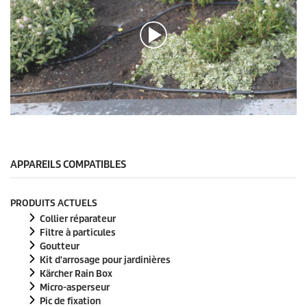
0
s
e
c
o
APPAREILS COMPATIBLES
n
d
e
PRODUITS ACTUELS
s
s
Collier réparateur
u
Filtre à particules
r
Goutteur
0
Kit d'arrosage pour jardinières
s
e
Kärcher Rain Box
c
Micro-asperseur
o
Pic de fixation
n