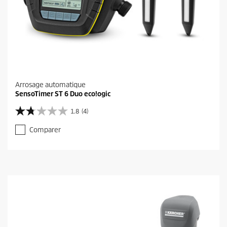
Arrosage automatique
SensoTimer ST 6 Duo eco!ogic
1.8
(4)
1
.
Comparer
8
s
u
r
5
é
t
o
i
l
e