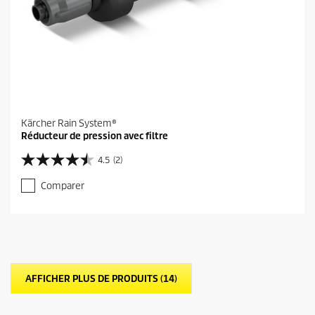
Kärcher Rain System®
Réducteur de pression avec filtre
4.5
(2)
4
.
Comparer
5
s
u
r
5
é
t
AFFICHER PLUS DE PRODUITS (14)
o
i
l