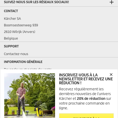
SUIVEZ-NOUS SUR LES RÉSEAUX SOCIAUX!
CONTACT
Kärcher SA
Boomsesteenweg 939
2610 Wilrijk (Anvers)
Belgique
SUPPORT
Contactez-nous
INFORMATION GÉNÉRALE
Revendeurs et points de vente
INSCRIVEZ-VOUS À LA
Questions fréquemment posées
NEWSLETTER ET RECEVEZ UNE
Conditions générales de vente et de location
RÉDUCTION !
Recevez régulièrement les
INFORMATIONS LÉGALES
dernières nouvelles de l’univers
Kärcher et
20% de réduction
sur
votre prochaine commande en
SSL SECURED
ligne.