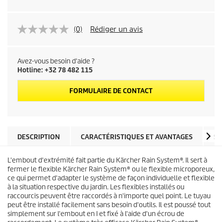
(0)
Rédiger un avis
Avez-vous besoin d'aide ?
Hotline: +32 78 482 115
FORMULAIRE DE CONTACT
DESCRIPTION
CARACTÉRISTIQUES ET AVANTAGES
SP
L'embout d'extrémité fait partie du
Kärcher Rain System
®. Il sert à
fermer le flexible
Kärcher Rain System
® ou le flexible microporeux,
ce qui permet d'adapter le système de façon individuelle et flexible
à la situation respective du jardin. Les flexibles installés ou
raccourcis peuvent être raccordés à n'importe quel point. Le tuyau
peut être installé facilement sans besoin d'outils. Il est poussé tout
simplement sur l'embout en I et fixé à l'aide d'un écrou de