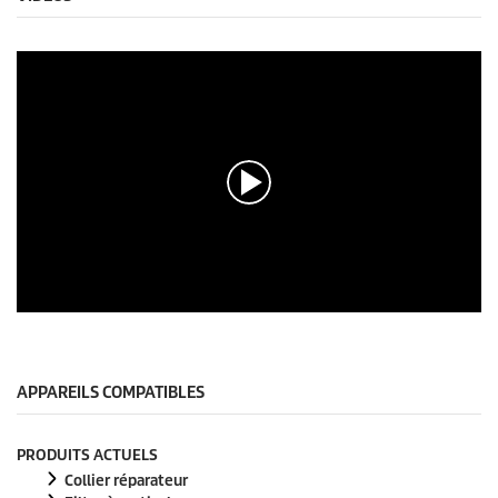
0
s
e
c
o
APPAREILS COMPATIBLES
n
d
e
PRODUITS ACTUELS
s
s
Collier réparateur
u