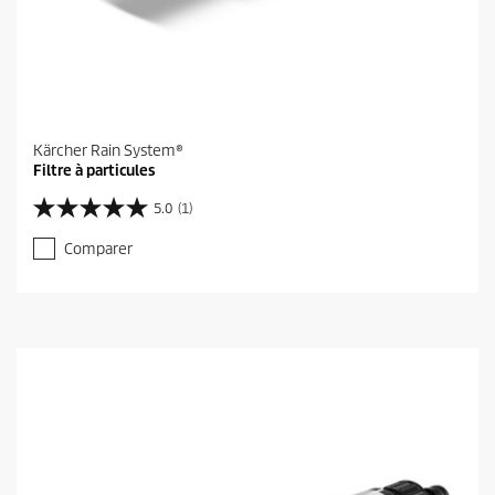
Kärcher Rain System®
Filtre à particules
5.0
(1)
5
.
Comparer
0
s
u
r
5
é
t
o
i
l
e
s