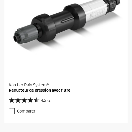
.
1
a
v
i
s
Kärcher Rain System®
Réducteur de pression avec filtre
4.5
(2)
4
.
Comparer
5
s
u
r