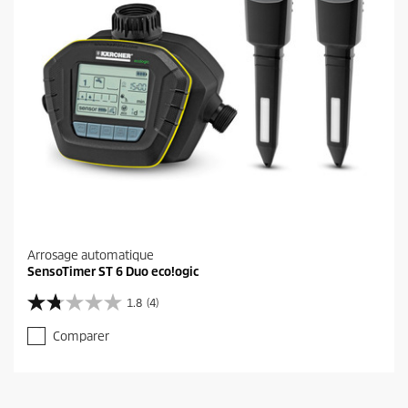
Arrosage automatique
SensoTimer ST 6 Duo eco!ogic
1.8
(4)
1
.
Comparer
8
s
u
r