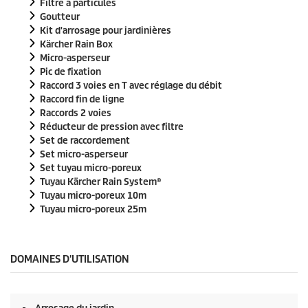
Filtre à particules
r
Goutteur
0
Kit d'arrosage pour jardinières
s
e
Kärcher Rain Box
c
Micro-asperseur
o
Pic de fixation
n
Raccord 3 voies en T avec réglage du débit
d
e
Raccord fin de ligne
s
Raccords 2 voies
Réducteur de pression avec filtre
Set de raccordement
Set micro-asperseur
Set tuyau micro-poreux
Tuyau
Kärcher Rain System
®
Tuyau micro-poreux 10m
Tuyau micro-poreux 25m
DOMAINES D'UTILISATION