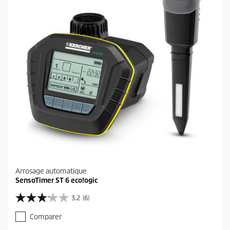
e
s
.
4
a
v
i
s
Arrosage automatique
SensoTimer ST 6 eco!ogic
3.2
(6)
3
.
Comparer
2
s