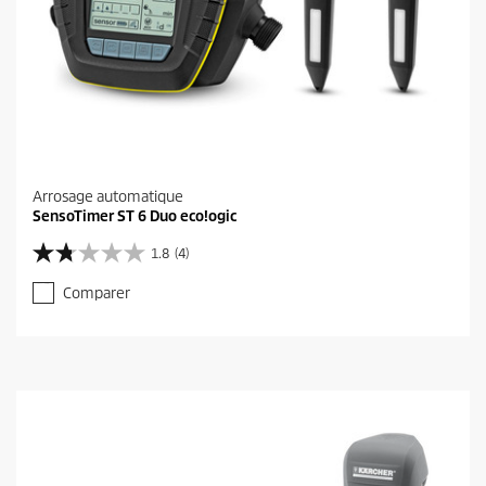
Arrosage automatique
SensoTimer ST 6 Duo eco!ogic
1.8
(4)
1
.
Comparer
8
s
u
r
5
é
t
o
i
l