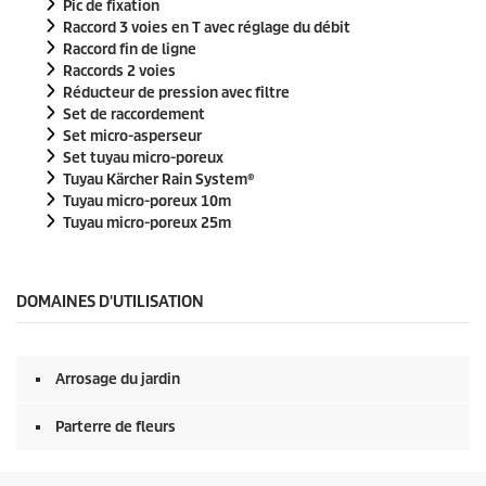
Pic de fixation
n
Raccord 3 voies en T avec réglage du débit
d
e
Raccord fin de ligne
s
Raccords 2 voies
Réducteur de pression avec filtre
Set de raccordement
Set micro-asperseur
Set tuyau micro-poreux
Tuyau
Kärcher Rain System
®
Tuyau micro-poreux 10m
Tuyau micro-poreux 25m
DOMAINES D'UTILISATION
Arrosage du jardin
Parterre de fleurs