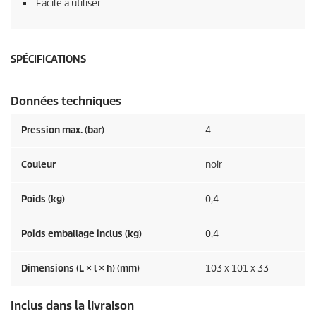
Facile à utiliser
SPÉCIFICATIONS
Données techniques
Pression max. (bar)
4
Couleur
noir
Poids (kg)
0,4
Poids emballage inclus (kg)
0,4
Dimensions (L × l × h) (mm)
103 x 101 x 33
Inclus dans la livraison