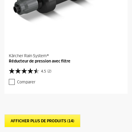
Kärcher Rain System®
Réducteur de pression avec filtre
4.5
(2)
4
.
Comparer
5
s
u
r
5
é
t
AFFICHER PLUS DE PRODUITS (14)
o
i
l