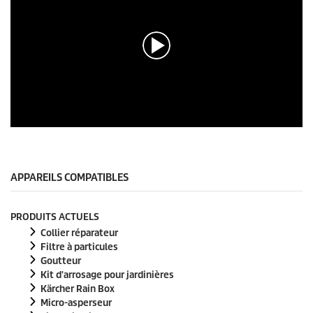
0
s
e
c
o
APPAREILS COMPATIBLES
n
d
e
PRODUITS ACTUELS
s
s
Collier réparateur
u
Filtre à particules
r
Goutteur
0
Kit d'arrosage pour jardinières
s
e
Kärcher Rain Box
c
Micro-asperseur
o