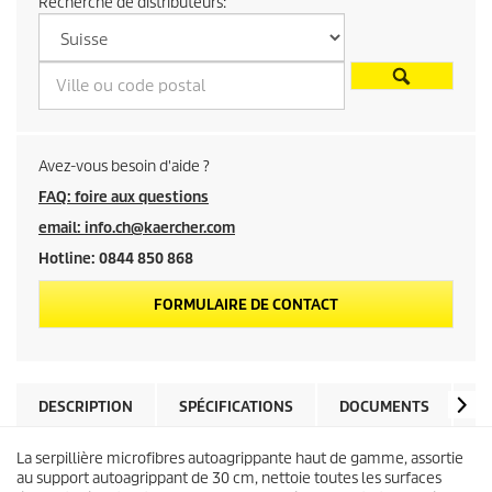
Recherche de distributeurs:
u
p
r
o
Avez-vous besoin d'aide ?
d
FAQ: foire aux questions
email: info.ch@kaercher.com
u
Hotline: 0844 850 868
i
FORMULAIRE DE CONTACT
t
DESCRIPTION
SPÉCIFICATIONS
DOCUMENTS
V
La serpillière microfibres autoagrippante haut de gamme, assortie
au support autoagrippant de 30 cm, nettoie toutes les surfaces