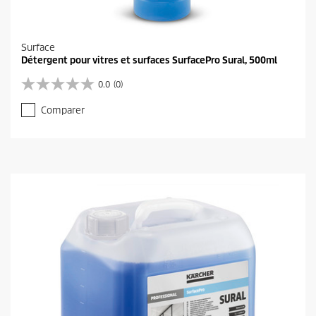
Surface
Détergent pour vitres et surfaces SurfacePro Sural, 500ml
0.0
(0)
0
.
Comparer
0
s
u
r
5
é
t
o
i
l
e
s
.