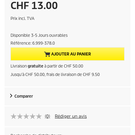
P
CHF 13.00
r
Prix incl. TVA
i
Disponible 3-5 Jours ouvrables
x
Référence:
6.999-378.0
a
AJOUTER AU PANIER
c
Livraison
gratuite
à partir de CHF 50.00
Jusqu’à CHF 50.00, frais de livraison de CHF 9.50
t
u
Comparer
e
l
(0)
Rédiger un avis
d