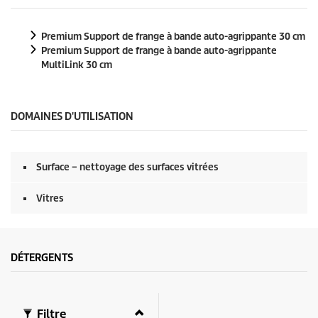
n
d
e
Premium Support de frange à bande auto-agrippante 30 cm
s
s
Premium Support de frange à bande auto-agrippante
u
MultiLink 30 cm
r
0
s
e
DOMAINES D'UTILISATION
c
o
n
d
e
Surface – nettoyage des surfaces vitrées
s
Vitres
DÉTERGENTS
Filtre