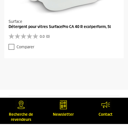
Surface
Détergent pour vitres SurfacePro CA 40 R eco!perform, 5l
0.0
(0)
0
.
Comparer
0
s
u
r
5
é
t
o
i
l
e
s
.
Recherche de
Newsletter
Contact
revendeurs