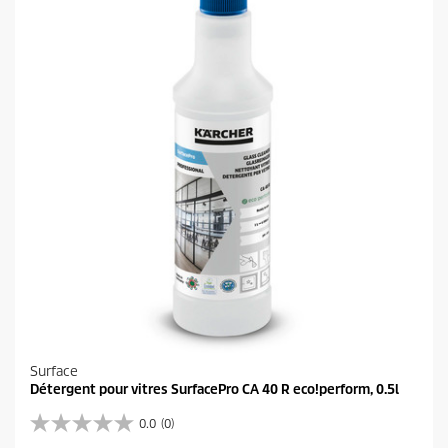
i
l
e
s
.
Surface
Détergent pour vitres SurfacePro CA 40 R eco!perform, 0.5l
0.0
(0)
0