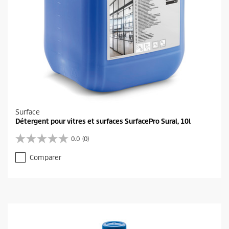
Surface
Détergent pour vitres et surfaces SurfacePro Sural, 10l
0.0
(0)
0
.
Comparer
0
s
u
r
5
é
t
o