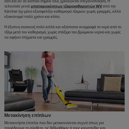
όσο και αν σε κάποιο σημείο τους χρειάζονται στεγανοποίηση. Η
τελευταία γενιά
μπαταριοκίνητων τζαμοκαθαριστών WV
από την
Kärcher όχι μόνο εξασφαλίζει καθαρισμό τζαμιών χωρίς γραμμές, αλλά
εξοικονομεί πολύ χρόνο και κόπο.
Η έξυπνη συσκευή πολύ απλά και αξιόπιστα αναρροφά το νερό από το
τζάμι μετά τον καθαρισμό, χωρίς στάξιμο του βρώμικου νερού και χωρίς
να αφήνει στίγματα και γραμμές.
Μετακίνηση επίπλων
Μετακινήστε έπιπλα που δεν μετακινούνται συχνά όπως για
παράδειγμα το σύνθετο, τις βιβλιοθήκες ή τους καναπέδες και