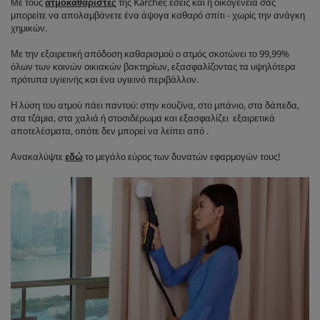
Με τους
ατμοκαθαριστές
της Kärcher, εσείς και η οικογένεια σας
μπορείτε να απολαμβάνετε ένα άψογα καθαρό σπίτι - χωρίς την ανάγκη
χημικών.
Με την εξαιρετική απόδοση καθαρισμού ο ατμός σκοτώνει το 99,99%
όλων των κοινών οικιακών βακτηρίων, εξασφαλίζοντας τα υψηλότερα
πρότυπα υγιεινής και ένα υγιεινό περιβάλλον.
Η λύση του ατμού πάει παντού: στην κουζίνα, στο μπάνιο, στα δάπεδα,
στα τζάμια, στα χαλιά ή στοσιδέρωμα και εξασφαλίζει εξαιρετικά
αποτελέσματα, οπότε δεν μπορεί να λείπει από .
Ανακαλύψτε
εδώ
το μεγάλο εύρος των δυνατών εφαρμογών τους!