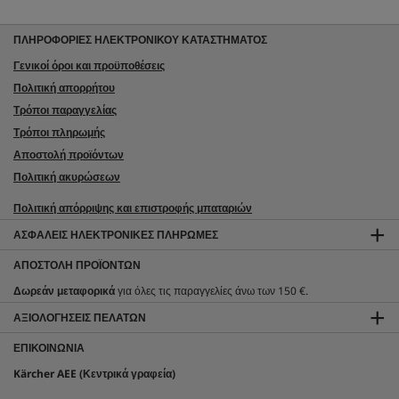
ΠΛΗΡΟΦΟΡΙΕΣ ΗΛΕΚΤΡΟΝΙΚΟΥ ΚΑΤΑΣΤΗΜΑΤΟΣ
Γενικοί όροι και προϋποθέσεις
Πολιτική απορρήτου
Τρόποι παραγγελίας
Τρόποι πληρωμής
Αποστολή προϊόντων
Πολιτική ακυρώσεων
Πολιτική απόρριψης και επιστροφής μπαταριών
ΑΣΦΑΛΕΊΣ ΗΛΕΚΤΡΟΝΙΚΈΣ ΠΛΗΡΩΜΈΣ
ΑΠΟΣΤΟΛΉ ΠΡΟΪΌΝΤΩΝ
Δωρεάν μεταφορικά
για όλες τις παραγγελίες άνω των 150 €.
ΑΞΙΟΛΟΓΉΣΕΙΣ ΠΕΛΑΤΏΝ
ΕΠΙΚΟΙΝΩΝΊΑ
Kärcher AEE (Κεντρικά γραφεία)