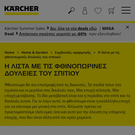
Kärcher Summer Sales:
Δες όλα τα νέα deals εδώ
|
MEGA
Καλάθι
Αγαπημένα
Deal
:
Απόκτησε σκούπες ρομπότ με -60%
πριν εξαντληθούν!
Home
Home & Garden
Συμβουλές εφαρμογής
Η λίστα με τις
φθινοπωρινές δουλειές του σπιτιού
Η ΛΙΣΤΑ ΜΕ ΤΙΣ ΦΘΙΝΟΠΩΡΙΝΕΣ
ΔΟΥΛΕΙΕΣ ΤΟΥ ΣΠΙΤΙΟΥ
Φθινόπωρο θα πει επιστροφή από τις διακοπές. Τα παιδιά πάνε στο
σχολείο και οι μεγάλοι στις δουλειές τους. Μια εποχή αλλαγής. Μια
εποχή μετάβασης. Το ίδιο μεταβατική είναι και η περίοδος στο σπίτι και τις
δουλειές αυτού. Για το λόγο αυτό, το φθινόπωρο είναι η κατάλληλη εποχή
για να κάνουμε μια γενική στο σπίτι. Άλλωστε πρέπει να
προετοιμαστούμε τόσο εμείς όσο και αυτό για την έλευση της επόμενης
εποχής, που δεν είναι άλλη από τον κρύο χειμώνα.