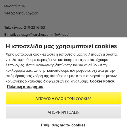
Μωραϊτίνη 18
144 52 Μεταμόρφωση
Τηλ. κέντρο:
210-2316153
E-mail:
sales.gr@karcher.com (Πωλήσεις),
customercare.gr@karcher.com (Online shop)
Η ιστοσελίδα μας χρησιμοποιεί cookies
support.gr@karcher.com(Τεχνική υποστήριξη)
Χρησιμοποιούμε cookies ώστε η τοποθεσία μας να λειτουργεί σωστά,
NEWSLETTER KÄRCHER GREECE
να εξατομικεύουμε περιεχόμενο και διαφημίσεις, να παρέχουμε
λειτουργίες μέσων κοινωνικής δικτύωσης και να αναλύουμε την
Εγγραφή στο newsletter
κυκλοφορία μας. Επίσης, κοινοποιούμε πληροφορίες σχετικά με την
ΑΚΟΛΟΥΘΉΣΤΕ ΜΑΣ ΣΤΑ SOCIAL MEDIA
από μέρους σας χρήση της τοποθεσίας μας στους συνεργάτες μέσων
κοινωνικής δικτύωσης, διαφημίσεων και ανάλυσης.
Cookie Policy.
Πολιτική απορρήτου
ΑΠΟΔΟΧΉ ΌΛΩΝ ΤΩΝ COOKIES
CO₂-NEUTRAL WEBSITE
ΑΠΌΡΡΙΨΗ ΌΛΩΝ
Αναζήτηση εμπόρου &
Εγγραφείτε στο newsletter
Ρυθμίσεις για τα cookies