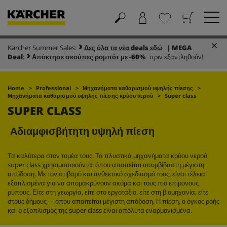
Kärcher Summer Sales:
Δες όλα τα νέα deals εδώ
|
MEGA
Καλάθι
Αγαπημένα
Deal
:
Απόκτησε σκούπες ρομπότ με -60%
πριν εξαντληθούν!
Home
Professional
Μηχανήματα καθαρισμού υψηλής πίεσης
Μηχανήματα καθαρισμού υψηλής πίεσης κρύου νερού
Super class
SUPER CLASS
Αδιαμφισβήτητη υψηλή πίεση
Τα καλύτερα στον τομέα τους. Τα πλυστικά μηχανήματα κρύου νερού
super class χρησιμοποιούνται όπου απαιτείται ασυμβίβαστη μέγιστη
απόδοση. Με τον στιβαρό και ανθεκτικό σχεδιασμό τους, είναι τέλεια
εξοπλισμένα για να απομακρύνουν ακόμα και τους πιο επίμονους
ρύπους. Είτε στη γεωργία, είτε στο εργοτάξιο, είτε στη βιομηχανία, είτε
στους δήμους -– όπου απαιτείται μέγιστη απόδοση. Η πίεση, ο όγκος ροής
και ο εξοπλισμός της super class είναι απόλυτα εναρμονισμένα.