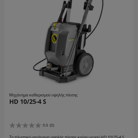
Μηχάνημα καθαρισμού υψηλής πίεσης
HD 10/25-4 S
0.0
(0)
0
.
Το πλυστικό μηχάνημα υψηλής πίεσης κρύου νερού HD 10/25-4 S