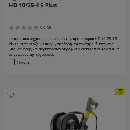
HD 10/25-4 S Plus
0.0
(0)
0
.
Το πλυστικό μηχάνημα υψηλής πίεσης κρύου νερού HD 10/25-4 S
0
Plus εντυπωσιάζει με υψηλή απόδοση και ποιότητα. Συστήματα
α
υποβοήθησης και περιστροφικό ακροφύσιο Vibrasoft σχεδιασμένα
π
με γνώμονα την εργονομία.
ό
5
Σύγκριση
α
σ
τ
έ
ρ
ι
α
.