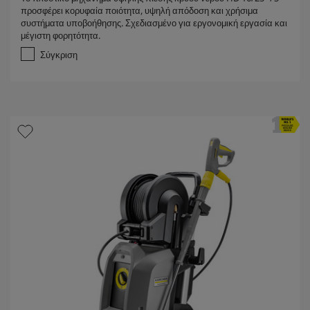
0
προσφέρει κορυφαία ποιότητα, υψηλή απόδοση και χρήσιμα
α
συστήματα υποβοήθησης. Σχεδιασμένο για εργονομική εργασία και
π
μέγιστη φορητότητα.
ό
5
Σύγκριση
α
σ
τ
έ
ρ
ι
α
.