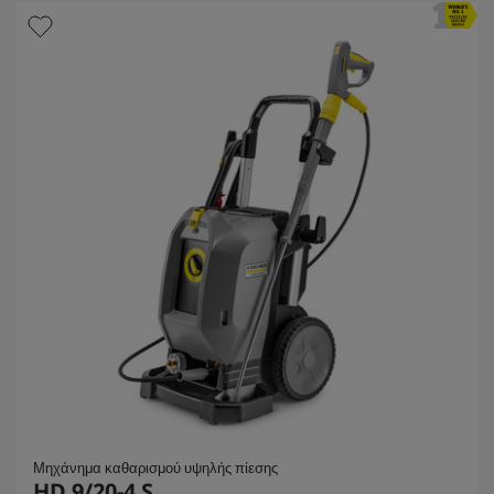
α
.
Μηχάνημα καθαρισμού υψηλής πίεσης
HD 9/20-4 S