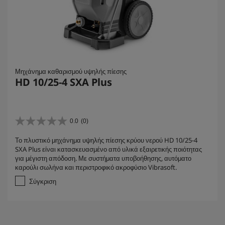
Μηχάνημα καθαρισμού υψηλής πίεσης
HD 10/25-4 SXA Plus
0.0
(0)
0
.
Το πλυστικό μηχάνημα υψηλής πίεσης κρύου νερού HD 10/25-4
0
SXA Plus είναι κατασκευασμένο από υλικά εξαιρετικής ποιότητας
α
για μέγιστη απόδοση. Με συστήματα υποβοήθησης, αυτόματο
π
καρούλι σωλήνα και περιστροφικό ακροφύσιο Vibrasoft.
ό
5
Σύγκριση
α
σ
τ
έ
ρ