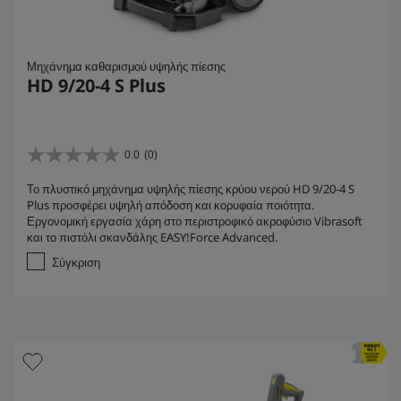
Μηχάνημα καθαρισμού υψηλής πίεσης
HD 9/20-4 S Plus
0.0
(0)
0
.
Το πλυστικό μηχάνημα υψηλής πίεσης κρύου νερού HD 9/20-4 S
0
Plus προσφέρει υψηλή απόδοση και κορυφαία ποιότητα.
α
Εργονομική εργασία χάρη στο περιστροφικό ακροφύσιο Vibrasoft
π
και το πιστόλι σκανδάλης EASY!Force Advanced.
ό
5
Σύγκριση
α
σ
τ
έ
ρ
ι
α
.