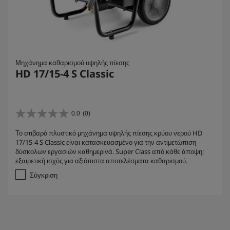
Μηχάνημα καθαρισμού υψηλής πίεσης
HD 17/15-4 S Classic
0.0
(0)
0
.
Το στιβαρό πλυστικό μηχάνημα υψηλής πίεσης κρύου νερού HD
0
17/15-4 S Classic είναι κατασκευασμένο για την αντιμετώπιση
α
δύσκολων εργασιών καθημερινά. Super Class από κάθε άποψη:
π
εξαιρετική ισχύς για αξιόπιστα αποτελέσματα καθαρισμού.
ό
5
Σύγκριση
α
σ
τ
έ
ρ
ι