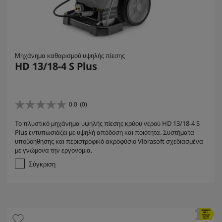
Μηχάνημα καθαρισμού υψηλής πίεσης
HD 13/18-4 S Plus
0.0
(0)
0
.
Το πλυστικό μηχάνημα υψηλής πίεσης κρύου νερού HD 13/18-4 S
0
Plus εντυπωσιάζει με υψηλή απόδοση και ποιότητα. Συστήματα
α
υποβοήθησης και περιστροφικό ακροφύσιο Vibrasoft σχεδιασμένα
π
με γνώμονα την εργονομία.
ό
5
Σύγκριση
α
σ
τ
έ
ρ
ι