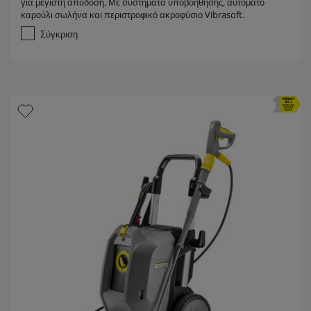
για μέγιστη απόδοση. Με συστήματα υποβοήθησης, αυτόματο
π
καρούλι σωλήνα και περιστροφικό ακροφύσιο Vibrasoft.
ό
5
Σύγκριση
α
σ
τ
έ
ρ
ι
α
.