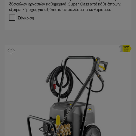
α
δύσκολων εργασιών καθημερινά. Super Class από κάθε άποψη:
π
εξαιρετική ισχύς για αξιόπιστα αποτελέσματα καθαρισμού.
ό
5
Σύγκριση
α
σ
τ
έ
ρ
ι
α
.