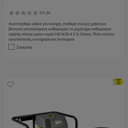
0.0
(0)
0
.
Αναπτύχθηκε ειδικά για σκληρή, σταθερή συνεχή χρήση και
0
βέλτιστα αποτελέσματα καθαρισμού: το μηχάνημα καθαρισμού
α
υψηλής πίεσης κρύου νερού HD 9/20-4 S St Classic. Πολύ εύκολη
π
εγκατάσταση, συντήρηση και λειτουργία.
ό
5
Σύγκριση
α
σ
τ
έ
ρ
ι
α
.