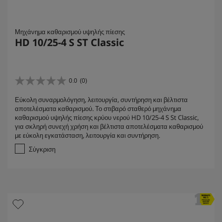
Μηχάνημα καθαρισμού υψηλής πίεσης
HD 10/25-4 S ST Classic
0.0
(0)
0
.
Εύκολη συναρμολόγηση, λειτουργία, συντήρηση και βέλτιστα
0
αποτελέσματα καθαρισμού. Το στιβαρό σταθερό μηχάνημα
α
καθαρισμού υψηλής πίεσης κρύου νερού HD 10/25-4 S St Classic,
π
για σκληρή συνεχή χρήση και βέλτιστα αποτελέσματα καθαρισμού
ό
με εύκολη εγκατάσταση, λειτουργία και συντήρηση.
5
α
Σύγκριση
σ
τ
έ
ρ
ι
α
.