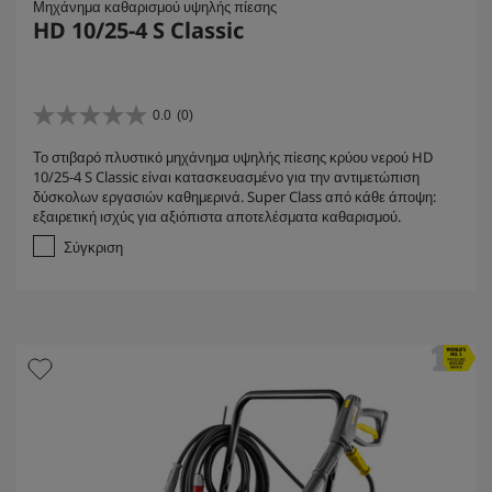
Μηχάνημα καθαρισμού υψηλής πίεσης
HD 10/25-4 S Classic
0.0
(0)
0
.
Το στιβαρό πλυστικό μηχάνημα υψηλής πίεσης κρύου νερού HD
0
10/25-4 S Classic είναι κατασκευασμένο για την αντιμετώπιση
α
δύσκολων εργασιών καθημερινά. Super Class από κάθε άποψη:
π
εξαιρετική ισχύς για αξιόπιστα αποτελέσματα καθαρισμού.
ό
5
Σύγκριση
α
σ
τ
έ
ρ
ι
α
.