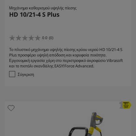
Μηχάνημα καθαρισμού υψηλής πίεσης
HD 10/21-4 S Plus
0.0
(0)
0
.
Το πλυστικό μηχάνημα υψηλής πίεσης κρύου νερού HD 10/21-4 S
0
Plus προσφέρει υψηλή απόδοση και κορυφαία ποιότητα.
α
Εργονομική εργασία χάρη στο περιστροφικό ακροφύσιο Vibrasoft
π
και το πιστόλι σκανδάλης EASY!Force Advanced.
ό
5
Σύγκριση
α
σ
τ
έ
ρ
ι
α
.