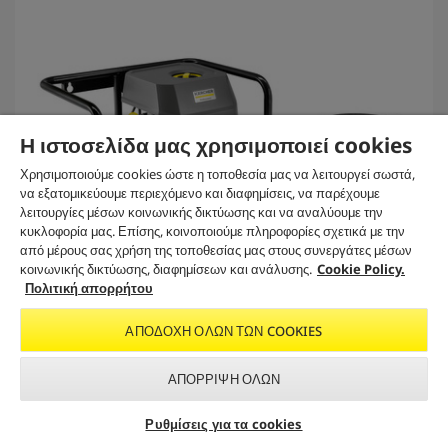
Η ιστοσελίδα μας χρησιμοποιεί cookies
Χρησιμοποιούμε cookies ώστε η τοποθεσία μας να λειτουργεί σωστά,
να εξατομικεύουμε περιεχόμενο και διαφημίσεις, να παρέχουμε
λειτουργίες μέσων κοινωνικής δικτύωσης και να αναλύουμε την
κυκλοφορία μας. Επίσης, κοινοποιούμε πληροφορίες σχετικά με την
από μέρους σας χρήση της τοποθεσίας μας στους συνεργάτες μέσων
κοινωνικής δικτύωσης, διαφημίσεων και ανάλυσης.
Cookie Policy.
Πολιτική απορρήτου
ΑΠΟΔΟΧΉ ΌΛΩΝ ΤΩΝ COOKIES
Μηχάνημα καθαρισμού υψηλής πίεσης
ΑΠΌΡΡΙΨΗ ΌΛΩΝ
HD 13/18-4 S ST Classic
Αναζήτηση εμπόρου &
Εγγραφείτε στο newsletter
Ρυθμίσεις για τα cookies
service
της Kärcher