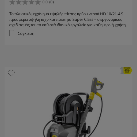
0.0
(0)
0
.
Το πλυστικό μηχάνημα υψηλής πίεσης κρύου νερού HD 10/21-4 S
0
προσφέρει υψηλή ισχύ και ποιότητα Super Class – ο εργονομικός
α
σχεδιασμός του το καθιστά ιδανικό εργαλείο για καθημερινή χρήση.
π
ό
Σύγκριση
5
α
σ
τ
έ
ρ
ι
α
.