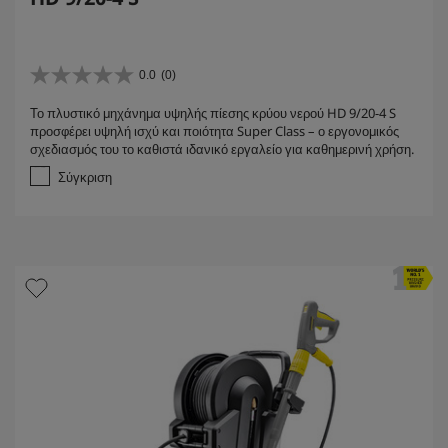
0.0
(0)
0
.
Το πλυστικό μηχάνημα υψηλής πίεσης κρύου νερού HD 9/20-4 S
0
προσφέρει υψηλή ισχύ και ποιότητα Super Class – ο εργονομικός
α
σχεδιασμός του το καθιστά ιδανικό εργαλείο για καθημερινή χρήση.
π
ό
Σύγκριση
5
α
σ
τ
έ
ρ
ι
α
.