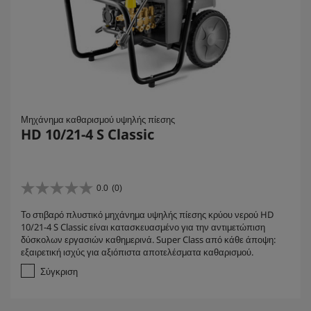
Μηχάνημα καθαρισμού υψηλής πίεσης
HD 10/21-4 S Classic
0.0
(0)
0
.
Το στιβαρό πλυστικό μηχάνημα υψηλής πίεσης κρύου νερού HD
0
10/21-4 S Classic είναι κατασκευασμένο για την αντιμετώπιση
α
δύσκολων εργασιών καθημερινά. Super Class από κάθε άποψη:
π
εξαιρετική ισχύς για αξιόπιστα αποτελέσματα καθαρισμού.
ό
5
Σύγκριση
α
σ
τ