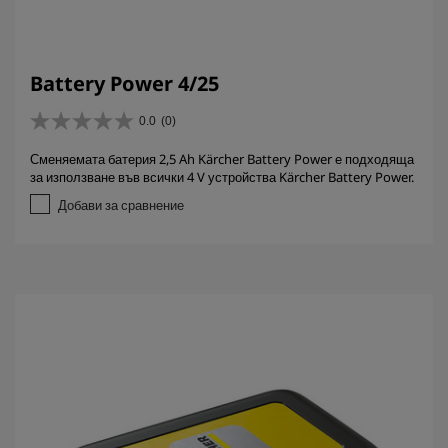
Battery Power 4/25
0.0
(0)
0
.
Сменяемата батерия 2,5 Ah Kärcher Battery Power е подходяща
0
за използване във всички 4 V устройства Kärcher Battery Power.
о
т
Добави за сравнение
5
з
в
е
з
д
и
.