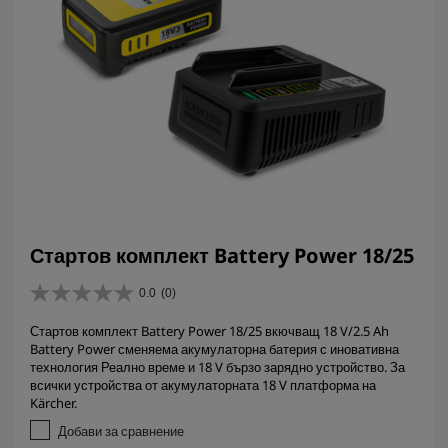
Стартов комплект Battery Power 18/25
0.0
(0)
0
.
Стартов комплект Battery Power 18/25 вкючващ 18 V/2.5 Ah
0
Battery Power сменяема акумулаторна батерия с иновативна
о
технология Реално време и 18 V бързо зарядно устройство. За
т
всички устройства от акумулаторната 18 V платформа на
5
Kärcher.
з
в
Добави за сравнение
е