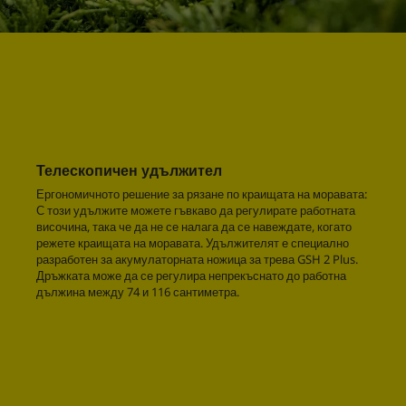
Телескопичен удължител
Ергономичното решение за рязане по краищата на моравата:
С този удължите можете гъвкаво да регулирате работната
височина, така че да не се налага да се навеждате, когато
режете краищата на моравата. Удължителят е специално
разработен за акумулаторната ножица за трева GSH 2 Plus.
Дръжката може да се регулира непрекъснато до работна
дължина между 74 и 116 сантиметра.