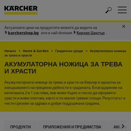
Актуалните цени на продуктите можете да видите на
karchershop.bg
или в най-близкия
Керхер Център
.
Начало
Home & Garden
Градински уреди
Акумулаторна ножица
за трева и храсти
АКУМУЛАТОРНА НОЖИЦА ЗА ТРЕВА
И ХРАСТИ
Акумулаторната ножица за трева и храсти на Керхер е идеална за
извършването на прецизни дейности в градината. Благодарение на
изпитаната 2 в 1 система, вие може бързо и лесно да оформяте
храсти и живи плетове, както и по-малки тревни площи. Резултатът е
чисти срезове за здрава и добре поддържана градина.
ПРОДУКТИ
ПРИЛОЖЕНИЯ И ПРЕДИМСТВА
АКЦЕНТ