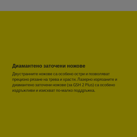
Диамантено заточени ножове
Двустранните ножове са особено остри и позволяват
прецизно рязане на трева и храсти. Лазерно изрязаните и
диамантено заточени ножове (за GSH 2 Plus) са особено
издръжливи и изискват по-малко поддръжка.