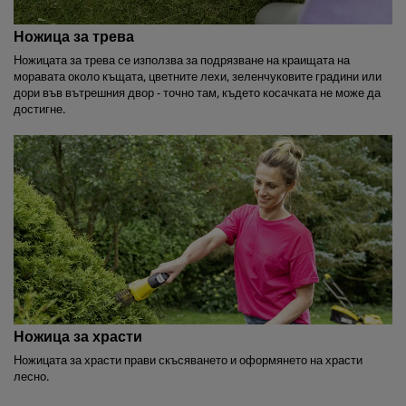
Ножица за трева
Ножицата за трева се използва за подрязване на краищата на
моравата около къщата, цветните лехи, зеленчуковите градини или
дори във вътрешния двор - точно там, където косачката не може да
достигне.
Ножица за храсти
Ножицата за храсти прави скъсяването и оформянето на храсти
лесно.