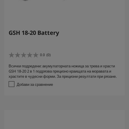
GSH 18-20 Battery
0.0
(0)
0
.
Всички подредени: акумулаторната ножица за трева и храсти
0
GSH 18-20 2 в 1 подрязва прецизно краищата на моравата и
о
храстите в чудесни форми. За прецизни резултати при рязане.
т
5
Добави за сравнение
з
в
е
з
д
и
.