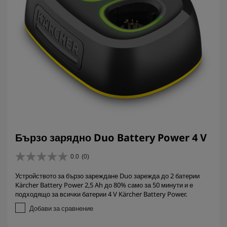
Бързо зарядно Duo Battery Power 4 V
0.0
(0)
0
.
Устройството за бързо зареждане Duo зарежда до 2 батерии
0
Kärcher Battery Power 2,5 Ah до 80% само за 50 минути и е
о
подходящо за всички батерии 4 V Kärcher Battery Power.
т
5
Добави за сравнение
з
в