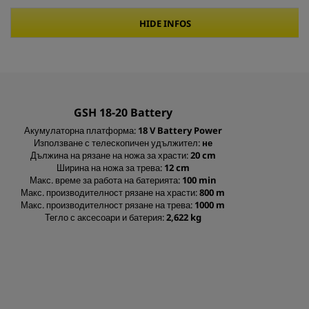
GSH 18-20 Battery
Акумулаторна платформа:
18 V Battery Power
Използване с телескопичен удължител:
не
Дължина на рязане на ножа за храсти:
20 cm
Ширина на ножа за трева:
12 cm
Макс. време за работа на батерията:
100 min
Макс. производителност рязане на храсти:
800 m
Макс. производителност рязане на трева:
1000 m
Тегло с аксесоари и батерия:
2,622 kg