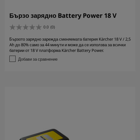
Бързо зарядно Battery Power 18 V
0.0
(0)
0
.
Бързото зарядно зарежда сменяемата батерия Kärcher 18 V / 2,5
0
Ah до 80% само за 44 минути и може да се използва за всички
о
батерии от 18 V платформа Kärcher Battery Power.
т
5
Добави за сравнение
з
в
е
з
д
и
.