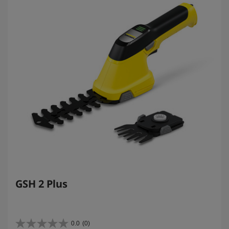
GSH 2 Plus
0.0
(0)
0