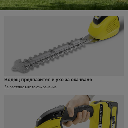
Водещ предпазител и ухо за окачване
За пестящо място съхранение.