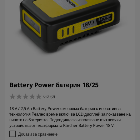
Battery Power батерия 18/25
0.0
(0)
0
.
18 V / 2,5 Ah Battery Power сменяема батерия с иновативна
0
технология Реално време включва LCD дисплей за показване на
о
нивото на батерията. Подходяща за използване във всички
т
устройства от платформата Kärcher Battery Power 18 V.
5
з
Добави за сравнение
в