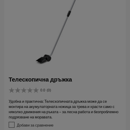
Телескопична дръжка
0.0
(0)
0
.
Удобна и практична: Телескопичната дръжка може да се
0
монтира на акумулаторната ножица за трева и храсти само с
о
няколко движения на ръката – за лесна работа и безпроблемно
т
подрязване на моравата.
5
з
Добави за сравнение
в