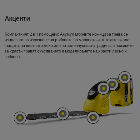
Акценти
Компактният 2 в 1 помощник: Акумулаторните ножици за трева се
използват за изрязване на ръбовете на моравата и пътеките около
къщата, на цветната леха или на зеленчуковата градина, а ножиците
за храсти правят скъсяването и моделирането на храсти лесно и
забавно.