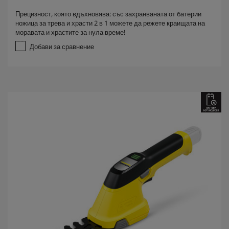
.
Прецизност, която вдъхновява: със захранваната от батерии
0
ножица за трева и храсти 2 в 1 можете да режете краищата на
о
моравата и храстите за нула време!
т
5
Добави за сравнение
з
в
е
з
д
и
.