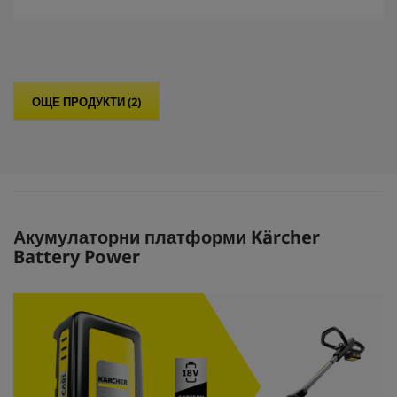
е
з
д
и
.
ОЩЕ ПРОДУКТИ (2)
Акумулаторни платформи Kärcher
Battery Power