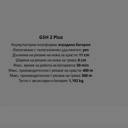
0
GSH 2 Plus
s
e
Акумулаторна платформа:
вградена батерия
c
Използване с телескопичен удължител:
yes
o
Дължина на рязане на ножа за храсти:
11 cm
n
Ширина на рязане на ножа за трева:
8 cm
d
Макс. време за работа на батерията:
50 min
s
Макс. производителност рязане на храсти:
400 m
o
f
Макс. производителност рязане на трева:
500 m
0
Тегло с аксесоари и батерия:
1,192 kg
s
e
c
o
n
d
s