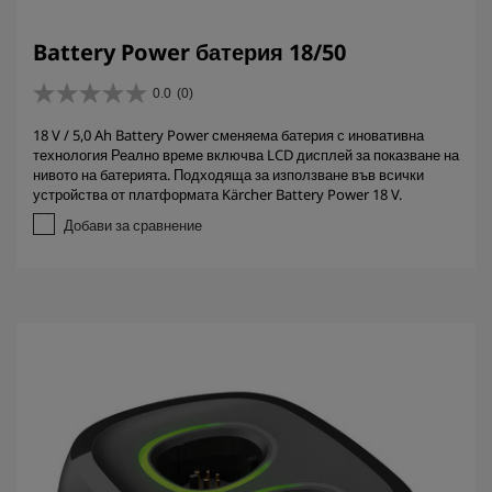
Battery Power батерия 18/50
0.0
(0)
0
.
18 V / 5,0 Ah Battery Power сменяема батерия с иновативна
0
технология Реално време включва LCD дисплей за показване на
о
нивото на батерията. Подходяща за използване във всички
т
устройства от платформата Kärcher Battery Power 18 V.
5
з
Добави за сравнение
в
е
з
д
и
.