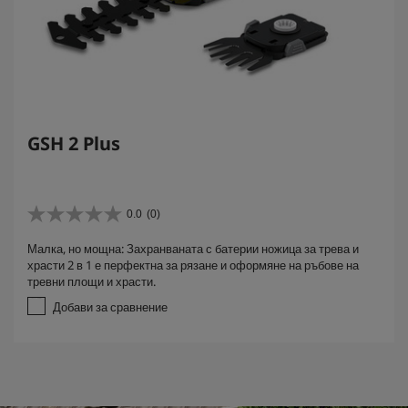
GSH 2 Plus
0.0
(0)
0
.
Малка, но мощна: Захранваната с батерии ножица за трева и
0
храсти 2 в 1 е перфектна за рязане и оформяне на ръбове на
о
тревни площи и храсти.
т
5
Добави за сравнение
з
в
е
з
д
и