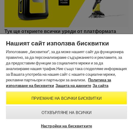
Тук ще откриете всички уреди от платформата
Kärcher Battery Power 18 V
Нашият сайт използва бисквитки
КЪМ ПРОДУКТИТЕ
Използваме „бисквитки“, за да може нашият сайт да функционира
правилно, за да персонализираме съдържанието и рекламите, за
да предоставим функции за социалните мрежи и за да
анализираме нашия трафик.Ние също така споделяме информация
за Вашата употреба на нашия сайт с нашите социални мрежи,
рекламни партньори и партньори за анализи.
Политика за
използване на бисквитки
Защита на данните
За сайта
Изображенията с този етикет са създадени с изкуствен интелект (AI)
ПРИЕМАНЕ НА ВСИЧКИ БИСКВИТКИ
ОТХВЪРЛЯНЕ НА ВСИЧКИ
ПОЛЕЗНА ИНФОРМАЦИЯ
ПРАВНА ИНФОРМАЦИЯ
Настройки на бисквитките
Общи търговски условия