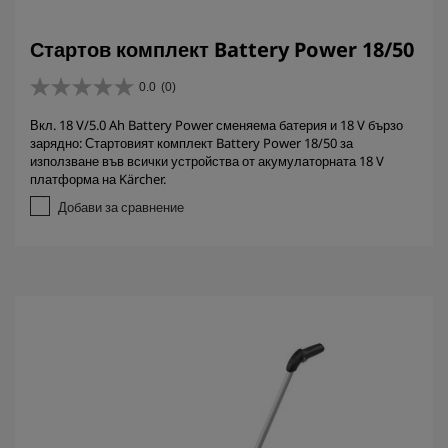
Стартов комплект Battery Power 18/50
0.0
(0)
0
.
Вкл. 18 V/5.0 Ah Battery Power сменяема батерия и 18 V бързо
0
зарядно: Стартовият комплект Battery Power 18/50 за
о
използване във всички устройства от акумулаторната 18 V
т
платформа на Kärcher.
5
з
Добави за сравнение
в
е
з
д
и
.