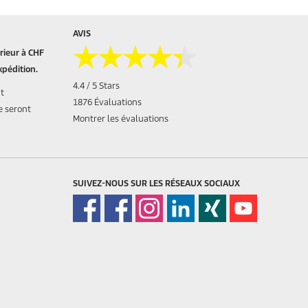
AVIS
★★★★★
★★★★★
ieur à CHF
xpédition.
4.4 / 5 Stars
nt
1876 Évaluations
e seront
Montrer les évaluations
SUIVEZ-NOUS SUR LES RÉSEAUX SOCIAUX