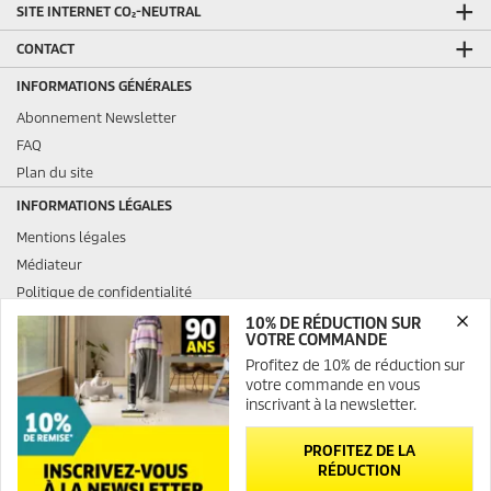
SITE INTERNET CO₂-NEUTRAL
CONTACT
INFORMATIONS GÉNÉRALES
Abonnement Newsletter
FAQ
Plan du site
INFORMATIONS LÉGALES
Mentions légales
Médiateur
Politique de confidentialité
Politique de confidentialité ServiceApp
10% DE RÉDUCTION SUR
VOTRE COMMANDE
Politique relative aux cookies
Profitez de 10% de réduction sur
Droits d'accès des consommateurs
votre commande en vous
Charte de modération des avis
inscrivant à la newsletter.
Opposition au démarchage téléphonique
PROFITEZ DE LA
RÉDUCTION