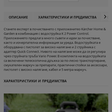
ОПИСАНИЕ
ХАРАКТЕРИСТИКИ И ПРЕДИМСТВА
СП
Станете експерт в почистването с приложенитео Kärcher Home &
Garden в комбинация с водоструйка K 2 Power Control.
Приложението предлага много съвети и идеи за почистване,
както и изчерпателна информация за уреда. Водоструйката е
оборудвана с пистолет за високо налягане и 2 струйника с
адаптер
Quick Connect
. Нивото на налягане може да се регулира
чрез струйната тръба Vario Power. В комплекта на водоструйката
са включени телескопична дръжка за по-лесно транспортиране,
смукателен маркуч за препарати, практични стойки за аксесоари,
пистолет с високо налягане, кабел и 5 метра маркуч.
ХАРАКТЕРИСТИКИ И ПРЕДИМСТВА