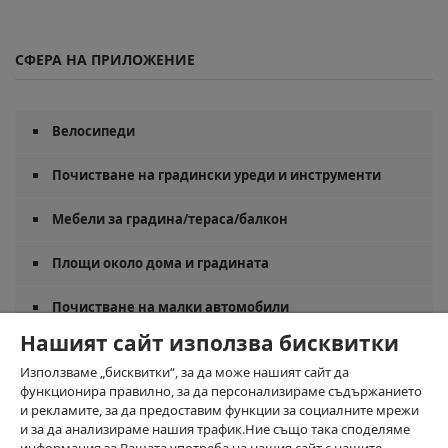
СФЕРА НА ПРИЛОЖЕНИЕ
Велосипеди
Почистване на градински уреди и инструменти
Мебели за градина/тераса/балкон
Площи около дома и градината
Почистване на малки автомобили
Нашият сайт използва бисквитки
Използваме „бисквитки“, за да може нашият сайт да
АКСЕСОАРИ
функционира правилно, за да персонализираме съдържанието
и рекламите, за да предоставим функции за социалните мрежи
и за да анализираме нашия трафик.Ние също така споделяме