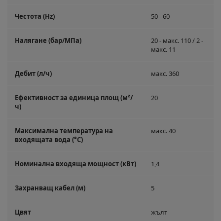
Честота (
Hz
)
50 - 60
Налягане (бар/МПа)
20 - макс. 110 / 2 -
макс. 11
Дебит (л/ч)
макс. 360
Ефективност за единица площ (м²/
20
ч)
Максимална температура на
макс. 40
входящата вода (°C)
Номинална входяща мощност (кВт)
1,4
Захранващ кабел (м)
5
Цвят
жълт