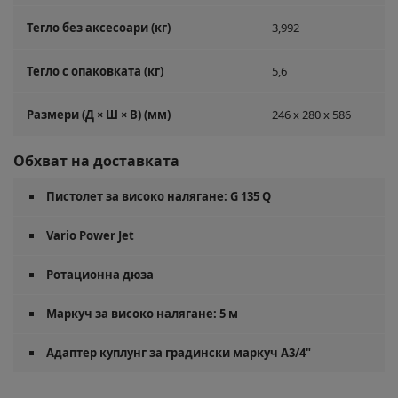
Тегло без аксесоари (кг)
3,992
Тегло с опаковката (кг)
5,6
Размери (Д × Ш × В) (мм)
246 x 280 x 586
Обхват на доставката
Пистолет за високо налягане: G 135 Q
Vario Power Jet
Ротационна дюза
Маркуч за високо налягане: 5 м
Адаптер куплунг за градински маркуч A3/4"