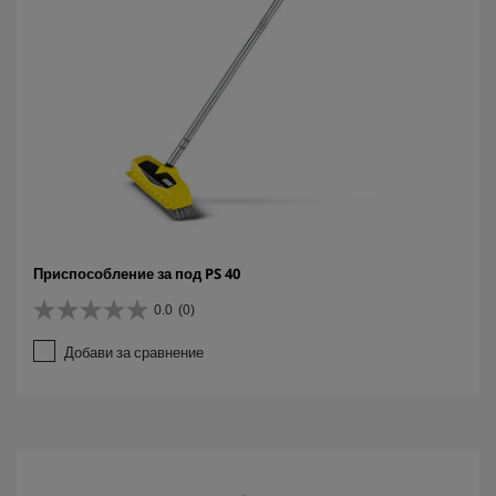
Приспособление за под PS 40
0.0
(0)
0
.
Добави за сравнение
0
о
т
5
з
в
е