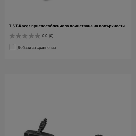
T 5 T-Racer приспособление за почистване на повърхности
0.0
(0)
0
.
Добави за сравнение
0
о
т
5
з
в
е
з
д
и
.