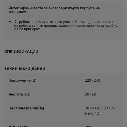
Интегрирани места за аксесоари върху корпуса на
машината
Струйника е винаги готов за употреба и след приключване
на работа всички принадлежности и аксесоари могат удобно
да се приберат.
СПЕЦИФИКАЦИИ
Технически данни
Напрежение (В)
220 - 240
Честота (
Hz
)
50 - 60
Налягане (бар/МПа)
20 - макс. 120 / 2 -
макс. 12