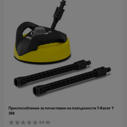
з
д
и
.
Приспособление за почистване на повърхности T-Racer T
350
0.0
(0)
0