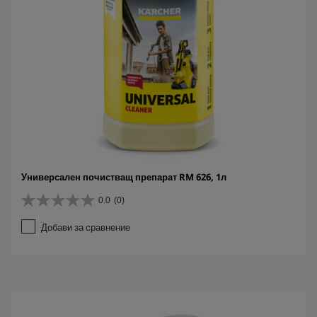
Универсален почистващ препарат RM 626, 1л
0.0
(0)
0
.
Добави за сравнение
0
о
т
5
з
в
е