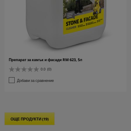
Препарат за камък и фасади RM 623, 5л
0.0
(0)
0
.
Добави за сравнение
0
о
т
5
з
в
е
ОЩЕ ПРОДУКТИ (19)
з
д
и