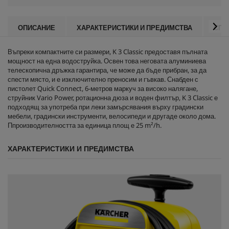
ОПИСАНИЕ
ХАРАКТЕРИСТИКИ И ПРЕДИМСТВА
СПЕ
Въпреки компактните си размери, K 3 Classic предоставя пълната
мощност на една водоструйка. Освен това неговата алуминиева
телескопична дръжка гарантира, че може да бъде прибран, за да
спести място, и е изключително преносим и гъвкав. Снабден с
пистолет
Quick Connect
, 6-метров маркуч за високо налягане,
струйник Vario Power, ротационна дюза и воден филтър, K 3 Classic е
подходящ за употреба при леки замърсявания върху градински
мебели, градински инструменти, велосипеди и другаде около дома.
Ппроизводителността за единица площ е 25 m²/h.
ХАРАКТЕРИСТИКИ И ПРЕДИМСТВА