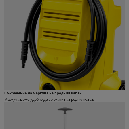
Съхранение на маркуча на предния капак
Маркуча може удобно да се окачи на предния капак