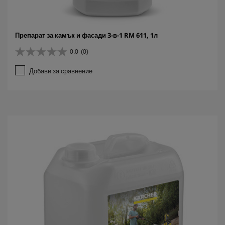
Препарат за камък и фасади 3-в-1 RM 611, 1л
0.0
(0)
0
.
Добави за сравнение
0
о
т
5
з
в
е
з
д
и
.