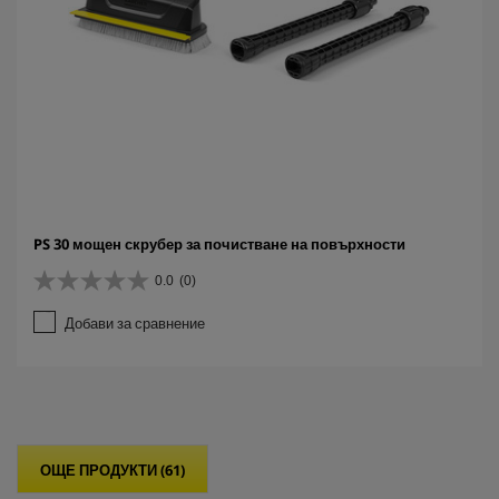
PS 30 мощен скрубер за почистване на повърхности
0.0
(0)
0
.
Добави за сравнение
0
о
т
5
з
в
е
ОЩЕ ПРОДУКТИ (61)
з
д