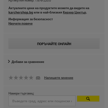
Артикулен номер:
1.676-220.0
Актуалните цени на продуктите можете да видите на
karchershop.bg
или в най-близкия
Керхер Център
.
Информация за безопасност
Научете повече
ПОРЪЧАЙТЕ ОНЛАЙН
Добави за сравнение
(0)
Напишете мнение
Намери търговец: