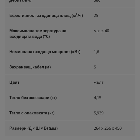
Дебит (л/ч)
380
Ефективност за единица площ (м²/ч)
25
Максимална температура на
макс. 40
входящата вода (°C)
Номинална входяща мощност (кВт)
1,6
Захранващ кабел (м)
5
Цвят
жълт
Тегло без аксесоари (кг)
4,15
Тегло с опаковката (кг)
5,939
Размери (Д × Ш × В) (мм)
264 x 256 x 450