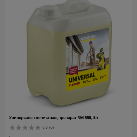
з
д
и
.
Универсален почистващ препарат RM 555, 5л
0.0
(0)
0
.