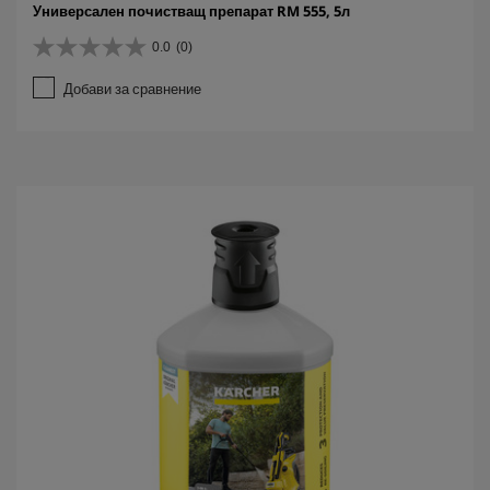
Универсален почистващ препарат RM 555, 5л
0.0
(0)
0
.
Добави за сравнение
0
о
т
5
з
в
е
з
д
и
.