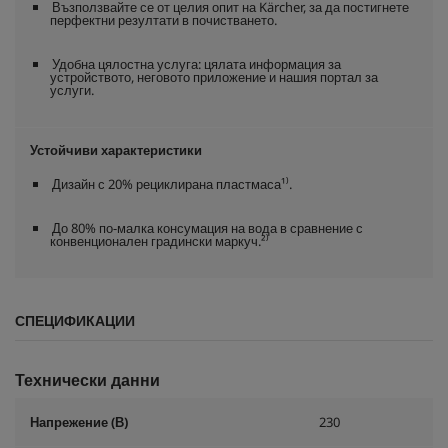
Възползвайте се от целия опит на Kärcher, за да постигнете
перфектни резултати в почистването.
Удобна цялостна услуга: цялата информация за
устройството, неговото приложение и нашия портал за
услуги.
Устойчиви характеристики
Дизайн с 20% рециклирана пластмаса¹⁾.
До 80% по-малка консумация на вода в сравнение с
конвенционален градински маркуч.²⁾
СПЕЦИФИКАЦИИ
Технически данни
Напрежение (В)
230