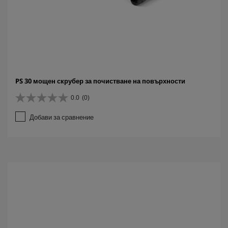
PS 30 мощен скрубер за почистване на повърхности
0.0
(0)
0
.
Добави за сравнение
0
о
т
5
з
в
е
з
д
и
.