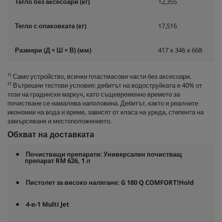
Тегло без аксесоари (кг)
12,355
Тегло с опаковката (кг)
17,516
Размери (Д × Ш × В) (мм)
417 x 346 x 668
¹⁾ Само устройство, всички пластмасови части без аксесоари.
²⁾ Вътрешни тестови условия: дебитът на водоструйката е 40% от
този на градински маркуч, като същевременно времето за
почистване се намалява наполовина. Дебитът, както и реалните
икономии на вода и време, зависят от класа на уреда, степента на
замърсяване и местоположението.
Обхват на доставката
Почистващи препарати: Универсален почистващ
препарат RM 626, 1 л
Пистолет за високо налягане: G 180 Q COMFORT!Hold
4-в-1 Multi Jet