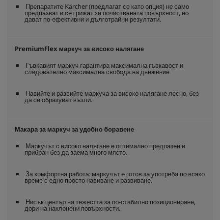
Препаратите Kärcher (предлагат се като опция) не само
предпазват и се грижат за почистваната повърхност, но
дават по-ефективни и дълготрайни резултати.
PremiumFlex
маркуч за високо налягане
Гъвкавият маркуч гарантира максимална гъвкавост и
следователно максимална свобода на движение
Навийте и развийте маркуча за високо налягане лесно, без
да се образуват възли.
Макара за маркуч за удобно боравене
Маркучът с високо налягане е оптимално предпазен и
прибран без да заема много място.
За комфортна работа: маркучът е готов за употреба по всяко
време с едно просто навиване и развиване.
Нисък център на тежестта за по-стабилно позициониране,
дори на наклонени повърхности.