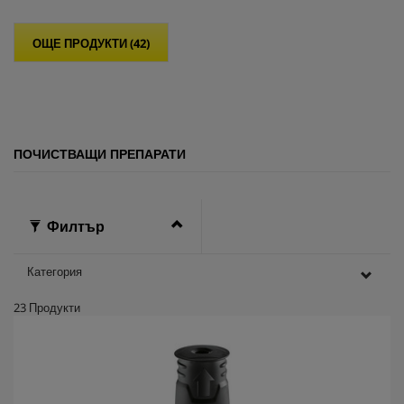
в
е
ОЩЕ ПРОДУКТИ (42)
з
д
и
.
ПОЧИСТВАЩИ ПРЕПАРАТИ
Филтър
Категория
23
Продукти