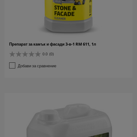
Препарат за камък и фасади 3-в-1 RM 611, 1л
0.0
(0)
0
.
Добави за сравнение
0
о
т
5
з
в
е
з
д
и
.