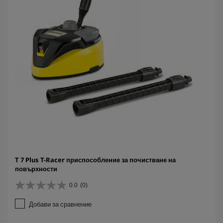
T 7 Plus T-Racer приспособление за почистване на
повърхности
0.0
(0)
0
.
Добави за сравнение
0
о