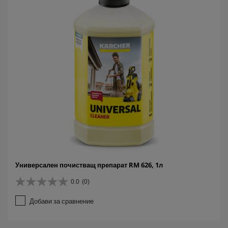
Универсален почистващ препарат RM 626, 1л
0.0
(0)
0
.
Добави за сравнение
0
о
т