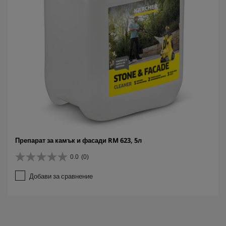
Препарат за камък и фасади RM 623, 5л
0.0
(0)
0
.
Добави за сравнение
0
о
т
5
з
в