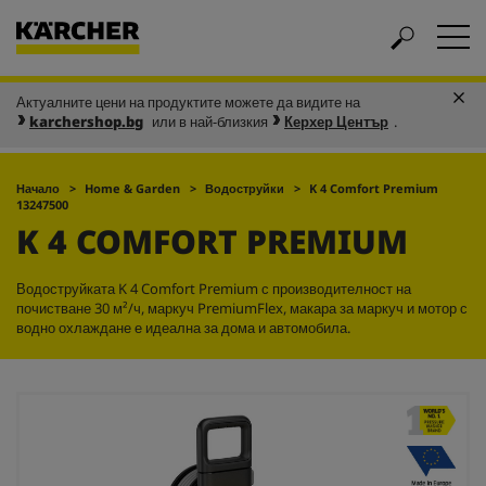
Актуалните цени на продуктите можете да видите на
karchershop.bg
или в най-близкия
Керхер Център
.
Начало
Home & Garden
Водоструйки
K 4 Comfort Premium
13247500
K 4 COMFORT PREMIUM
Водоструйката K 4 Comfort Premium с производителност на
почистване 30 м²/ч, маркуч
PremiumFlex
, макара за маркуч и мотор с
водно охлаждане е идеална за дома и автомобила.