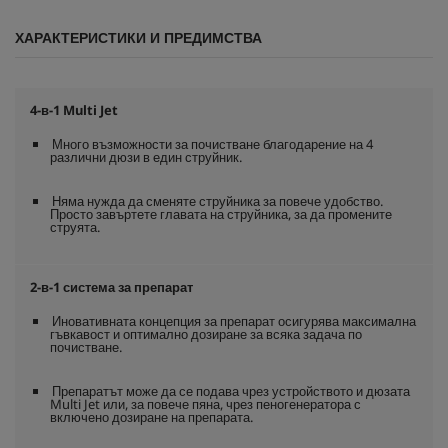
ХАРАКТЕРИСТИКИ И ПРЕДИМСТВА
4-в-1 Multi Jet
Много възможности за почистване благодарение на 4
различни дюзи в един струйник.
Няма нужда да сменяте струйника за повече удобство.
Просто завъртете главата на струйника, за да промените
струята.
2-в-1 система за препарат
Иновативната концепция за препарат осигурява максимална
гъвкавост и оптимално дозиране за всяка задача по
почистване.
Препаратът може да се подава чрез устройството и дюзата
Multi Jet или, за повече пяна, чрез пеногенератора с
включено дозиране на препарата.