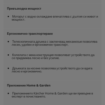
Превъзходна мощност
Моторът с водно охлаждане впечатлява с дългия си живот и
мощност.
Ергономично транспортиране
Телескопичната дръжка с заключващ механизъм позволява
лесен, удобен и ергономичен транспорт.
Колелата с мека конструкция позволяват устройството да
се придвижва лесно и без усилие.
Дръжката за носене позволява устройството да се вдига
лесно и ергономично.
Приложение Home & Garden
Приложението Kärcher Home & Garden ще ви превърне в
експерт в почистването.