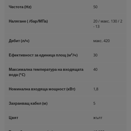
Честота (
Hz
)
50
Налягане ( /бар/МПа)
20 / макс. 130 / 2
- 13
Дебит (л/ч)
макс. 420
Ефективност за единица площ (м²/ч)
30
Максимална температура на входящата
40
вода (°C)
Номинална входяща мощност (кВт)
1,8
Захранващ кабел (м)
5
Цвят
жълт