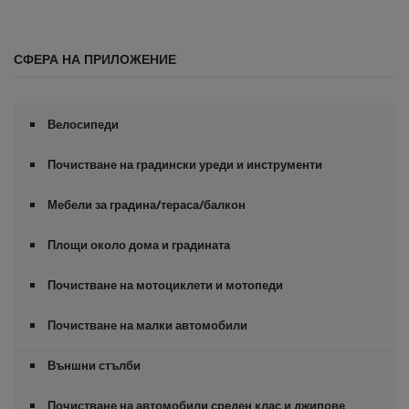
s
e
c
СФЕРА НА ПРИЛОЖЕНИЕ
o
n
d
s
o
Велосипеди
f
0
s
Почистване на градински уреди и инструменти
e
c
Мебели за градина/тераса/балкон
o
n
d
Площи около дома и градината
s
Почистване на мотоциклети и мотопеди
Почистване на малки автомобили
Външни стълби
Почистване на автомобили среден клас и джипове