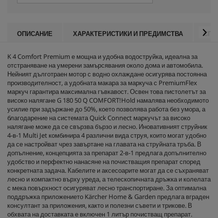
ОПИСАНИЕ
ХАРАКТЕРИСТИКИ И ПРЕДИМСТВА
СПЕ
K 4 Comfort Premium е мощна и удобна водоструйка, идеална за
отстраняване на умерени замърсявания около дома и автомобила.
Нейният дълготраен мотор с водно охлаждане осигурява постоянна
производителност, а удобната макара за маркуча с
PremiumFlex
маркуч гарантира максимална гъвкавост. Освен това пистолетът за
високо налягане G 180 50 Q COMFORT!Hold намалява необходимото
усилие при задържане до 50%, което позволява работа без умора, а
благодарение на системата
Quick Connect
маркучът за високо
налягане може да се свързва бързо и лесно. Иновативният струйник
4-в-1 Multi Jet комбинира 4 различни вида струя, които могат удобно
да се настройват чрез завъртане на главата на струйната тръба. В
допълнение, концепцията за препарат 2-в-1 предлага допълнително
удобство и перфектно нанасяне на почистващия препарат според
конкретната задача. Кабелите и аксесоарите могат да се съхраняват
лесно и компактно върху уреда, а телескопичната дръжка и колелата
с мека повърхност осигуряват лесно транспортиране. За оптимална
поддръжка приложението Kärcher Home & Garden предлага вграден
консултант за приложения, както и полезни съвети и трикове. В
обхвата на доставката е включен 1 литър почистващ препарат.