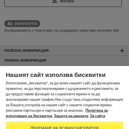
Изображенията с този етикет са създадени с изкуствен интелект (AI)
ПОЛЕЗНА ИНФОРМАЦИЯ
ПРАВНА ИНФОРМАЦИЯ
Общи търговски условия
Нашият сайт използва бисквитки
За сайта
Използваме „бисквитки“, за да може нашият сайт да функционира
Защита на данните
правилно, за да персонализираме съдържанието и рекламите, за
Използване на бисквитки
да предоставим функции за социалните мрежи и за да
Карта на сайта
анализираме нашия трафик.Ние също така споделяме информация
за Вашата употреба на нашия сайт с нашите социални мрежи,
Информация за изхвърляне и приемане обратно
рекламни партньори и партньори за анализи.
Политика за
Noto License Statement
използване на бисквитки
Защита на данните
За сайта
ЗА КОНТАКТИ
ПРИЕМАНЕ НА ВСИЧКИ БИСКВИТКИ