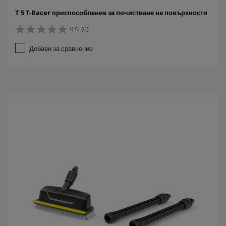
T 5 T-Racer приспособление за почистване на повърхности
0.0
(0)
0
.
Добави за сравнение
0
о
т
5
з
в
е
з
д
и
.