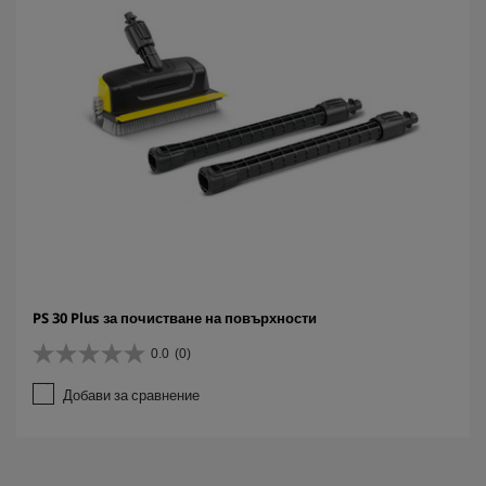
PS 30 Plus за почистване на повърхности
0.0
(0)
0
.
Добави за сравнение
0
о
т
5
з