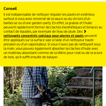
Conseil
Il est indispensable de nettoyer régulier les pavés en extérieur,
surtout si vous avez renversé de la sauce ou du vin lors d’un
barbecue ou d’une garden-party. En effet, la graisse et l’huile
peuvent rapidement former des taches inesthétiques et tenaces au
contact de liquides, par exemple de l’eau de pluie. Des
nettoyants concentrés spéciaux pour pierres et pavés
peuvent
être appliqués sur la surface sale à l’aide d’un nettoyeur haute
pression ou d’un vaporisateur. Si vous n’avez pas de nettoyant sous
la main, vous pouvez également absorber les taches d’huile avec
un matériau absorbant comme de la litière pour chat ou de la sciure
de bois, qu’il suffit ensuite de balayer.