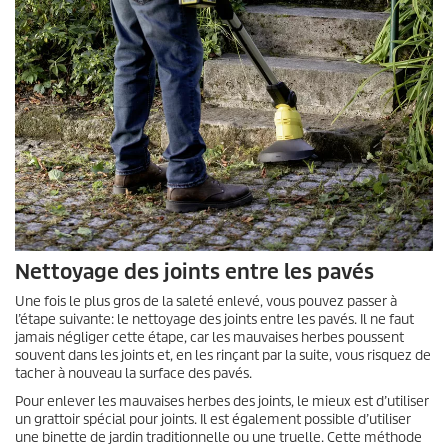
Nettoyage des joints entre les pavés
Une fois le plus gros de la saleté enlevé, vous pouvez passer à
l’étape suivante: le nettoyage des joints entre les pavés. Il ne faut
jamais négliger cette étape, car les mauvaises herbes poussent
souvent dans les joints et, en les rinçant par la suite, vous risquez de
tacher à nouveau la surface des pavés.
Pour enlever les mauvaises herbes des joints, le mieux est d’utiliser
un grattoir spécial pour joints. Il est également possible d’utiliser
une binette de jardin traditionnelle ou une truelle. Cette méthode