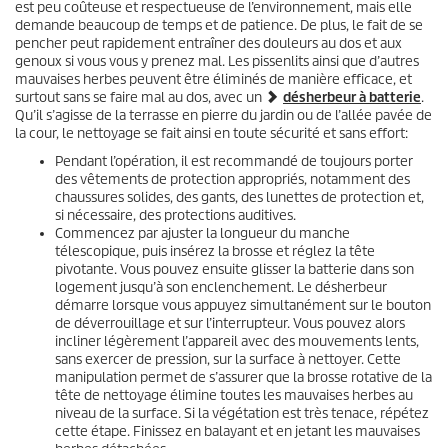
est peu coûteuse et respectueuse de l’environnement, mais elle
demande beaucoup de temps et de patience. De plus, le fait de se
pencher peut rapidement entraîner des douleurs au dos et aux
genoux si vous vous y prenez mal. Les pissenlits ainsi que d’autres
mauvaises herbes peuvent être éliminés de manière efficace, et
surtout sans se faire mal au dos, avec un
désherbeur à batterie
.
Qu’il s’agisse de la terrasse en pierre du jardin ou de l’allée pavée de
la cour, le nettoyage se fait ainsi en toute sécurité et sans effort:
Pendant l’opération, il est recommandé de toujours porter
des vêtements de protection appropriés, notamment des
chaussures solides, des gants, des lunettes de protection et,
si nécessaire, des protections auditives.
Commencez par ajuster la longueur du manche
télescopique, puis insérez la brosse et réglez la tête
pivotante. Vous pouvez ensuite glisser la batterie dans son
logement jusqu’à son enclenchement. Le désherbeur
démarre lorsque vous appuyez simultanément sur le bouton
de déverrouillage et sur l’interrupteur. Vous pouvez alors
incliner légèrement l’appareil avec des mouvements lents,
sans exercer de pression, sur la surface à nettoyer. Cette
manipulation permet de s’assurer que la brosse rotative de la
tête de nettoyage élimine toutes les mauvaises herbes au
niveau de la surface. Si la végétation est très tenace, répétez
cette étape. Finissez en balayant et en jetant les mauvaises