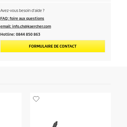
o
Avez-vous besoin d'aide ?
d
FAQ: foire aux questions
email: info.ch@kaercher.com
u
Hotline: 0844 850 863
i
FORMULAIRE DE CONTACT
t