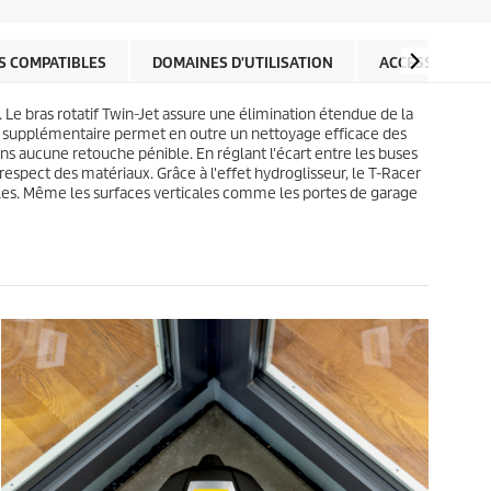
p
i
r
l
o
e
d
S COMPATIBLES
DOMAINES D'UTILISATION
ACCESSOIRES
s
u
.
i
Le bras rotatif Twin-Jet assure une élimination étendue de la
1
t
se supplémentaire permet en outre un nettoyage efficace des
0
ans aucune retouche pénible. En réglant l'écart entre les buses
a
 respect des matériaux. Grâce à l'effet hydroglisseur, le
T-Racer
v
les. Même les surfaces verticales comme les portes de garage
i
s