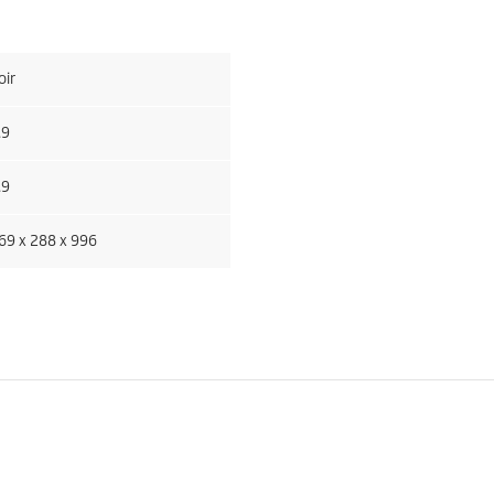
oir
.9
.9
69 x 288 x 996