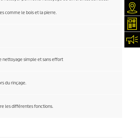
Rec
es comme le bois et la pierre.
New
Con
le nettoyage simple et sans effort
ors du rinçage.
 les différentes fonctions.