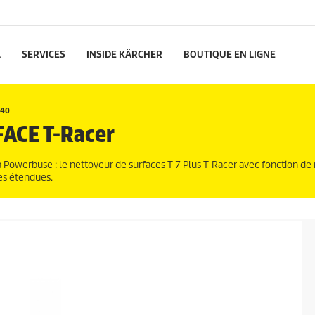
L
SERVICES
INSIDE KÄRCHER
BOUTIQUE EN LIGNE
40
FACE
T-Racer
a Powerbuse : le nettoyeur de surfaces T 7 Plus
T-Racer
avec fonction de 
es étendues.