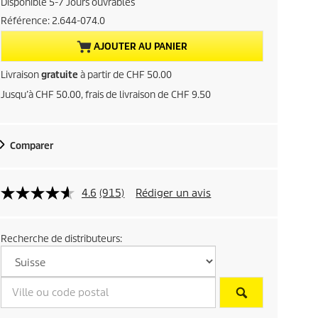
Disponible 5-7 Jours ouvrables
x
Référence:
2.644-074.0
a
AJOUTER AU PANIER
c
Livraison
gratuite
à partir de CHF 50.00
Jusqu’à CHF 50.00, frais de livraison de CHF 9.50
t
u
Comparer
e
l
4.6
(915)
Rédiger un avis
d
Recherche de distributeurs:
u
p
r