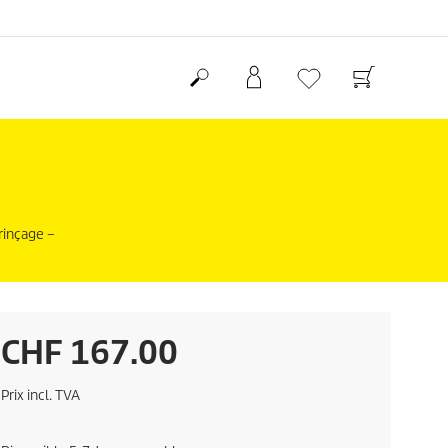
rinçage –
P
CHF 167.00
r
Prix incl. TVA
i