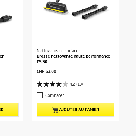
Nettoyeurs de surfaces
er
Brosse nettoyante haute performance
PS 30
P
CHF 63.00
r
i
4.2
(10)
4
x
.
a
Comparer
2
c
s
t
u
u
ER
AJOUTER AU PANIER
r
e
5
l
é
d
t
u
o