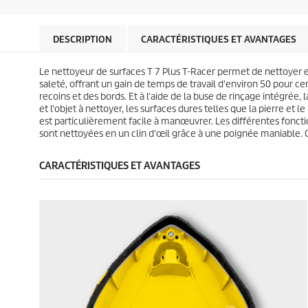
p
p
i
i
r
r
l
l
o
o
e
e
d
d
DESCRIPTION
CARACTÉRISTIQUES ET AVANTAGES
s
s
u
u
.
.
i
i
Le nettoyeur de surfaces T 7 Plus
T-Racer
permet de nettoyer ef
6
9
t
t
saleté, offrant un gain de temps de travail d'environ 50 pour 
a
a
recoins et des bords. Et à l'aide de la buse de rinçage intégrée
v
v
et l'objet à nettoyer, les surfaces dures telles que la pierre et
i
i
est particulièrement facile à manœuvrer. Les différentes fon
s
s
sont nettoyées en un clin d'œil grâce à une poignée maniable. C
CARACTÉRISTIQUES ET AVANTAGES