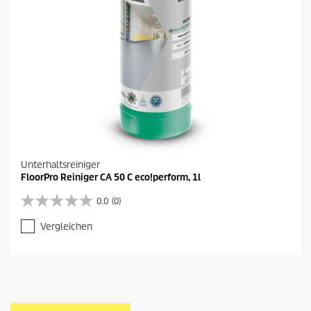
Unterhaltsreiniger
FloorPro Reiniger CA 50 C eco!perform, 1l
0.0
(0)
0
.
Vergleichen
0
v
o
n
5
S
t