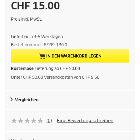
A
CHF 15.00
k
Preis inkl. MwSt.
t
Lieferbar in 3-5 Werktagen
u
Bestellnummer:
6.999-136.0
e
IN DEN WARENKORB LEGEN
l
Kostenlose
Lieferung ab CHF 50.00
Unter CHF 50.00 Versandkosten von CHF 9.50
l
e
Vergleichen
r
P
(0)
Eine Bewertung schreiben
r