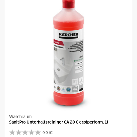
e
r
n
e
n
.
Waschraum
SanitPro Unterhaltsreiniger CA 20 C eco!perform, 1l
0.0
(0)
0