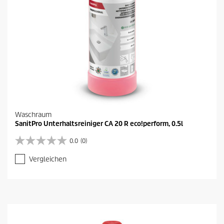
Waschraum
SanitPro Unterhaltsreiniger CA 20 R eco!perform, 0.5l
0.0
(0)
0
.
Vergleichen
0
v
o
n
5
S
t