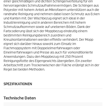
einer gleichmäßigen und dichten Schlingenverteilung für ein
k
hervorragendes Schmutzaufnahmevermögen. Die Schlingen aus
Polyester mit hohem Anteil an Mikrofasern unterstützen auch die
t
randnahe Reinigung und nehmen dabei losen Schmutz aus Ecken
und Kanten mit. Der Wischbezug eignet sich ideal in der
s
Industriereinigung und in anderen Bereichen mit hohem
Schmutzaufkommen sowie auf unebenen Böden. Dank der
Farbcodierung lässt sich der Moppbezug eindeutig einem
bestimmten Reinigungsbereich zuordnen und
Kreuzkontaminationen werden effektiv verhindert. Der Mopp
eignet sich darüber hinaus sowohl zum Einsatz im
Flachmoppsystem mit Doppeleimerfahrwagen oder
Eineimerfahrwagen und Presse als auch für vorkonditionierte
Anwendungen. Dazu den Moppbezug mit 250 Prozent
Reinigungsflotte des Eigengewichts übergießen. Ein zweiter
Arbeitsschritt zum Trockenwischen der Fläche erübrigt sich in der
Regel bei beiden Methoden.
SPEZIFIKATIONEN
Technische Daten