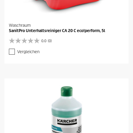
Waschraum
SanitPro Unterhaltsreiniger CA 20 C eco!perform, 5l
0.0
(0)
0
.
Vergleichen
0
v
o
n
5
S
t
e
r
n
e
n
.