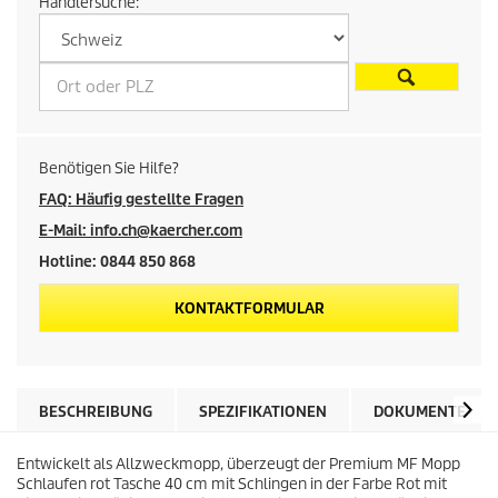
Händlersuche:
e
i
s
d
Benötigen Sie Hilfe?
e
FAQ: Häufig gestellte Fragen
E-Mail: info.ch@kaercher.com
s
Hotline: 0844 850 868
P
KONTAKTFORMULAR
r
o
BESCHREIBUNG
SPEZIFIKATIONEN
DOKUMENTE
d
Entwickelt als Allzweckmopp, überzeugt der Premium MF Mopp
u
Schlaufen rot Tasche 40 cm mit Schlingen in der Farbe Rot mit