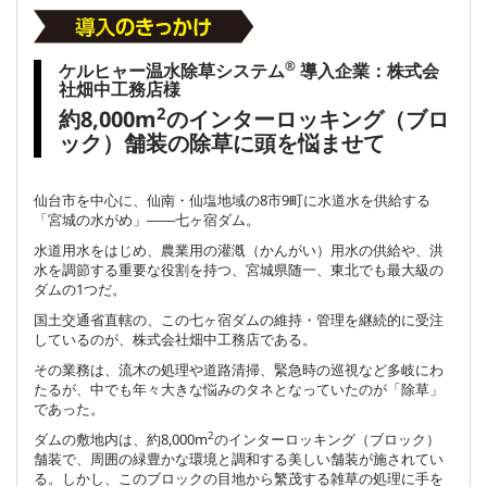
®
ケルヒャー温水除草システム
導入企業：株式会
社畑中工務店様
2
約8,000m
のインターロッキング（ブロ
ック）舗装の除草に頭を悩ませて
仙台市を中心に、仙南・仙塩地域の8市9町に水道水を供給する
「宮城の水がめ」――七ヶ宿ダム。
水道用水をはじめ、農業用の灌漑（かんがい）用水の供給や、洪
水を調節する重要な役割を持つ、宮城県随一、東北でも最大級の
ダムの1つだ。
国土交通省直轄の、この七ヶ宿ダムの維持・管理を継続的に受注
しているのが、株式会社畑中工務店である。
その業務は、流木の処理や道路清掃、緊急時の巡視など多岐にわ
たるが、中でも年々大きな悩みのタネとなっていたのが「除草」
であった。
2
ダムの敷地内は、約8,000m
のインターロッキング（ブロック）
舗装で、周囲の緑豊かな環境と調和する美しい舗装が施されてい
る。しかし、このブロックの目地から繁茂する雑草の処理に手を