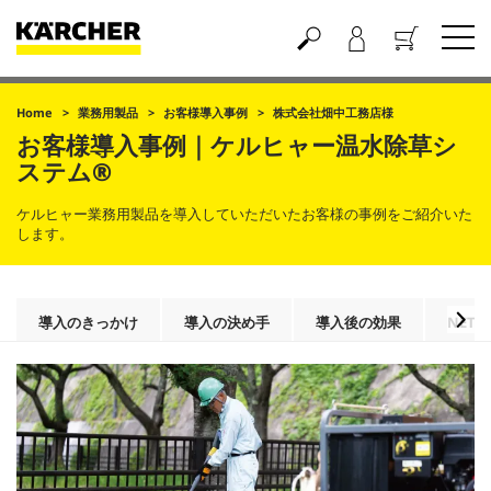
買い物かご
Home
業務用製品
お客様導入事例
株式会社畑中工務店様
お客様導入事例｜ケルヒャー温水除草シ
ステム®
ケルヒャー業務用製品を導入していただいたお客様の事例をご紹介いた
します。
導入のきっかけ
導入の決め手
導入後の効果
NET