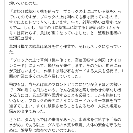
焼いていたのだ。
「肩掛け式草刈り機を使って、ブロックの上に出ている草を刈っ
ていくのですが、ブロックの上は刈れても根は残っているので、
すぐにまた伸びてきてしまいます。年々、雑草の勢いは増すばか
りで…。しかし、毎年の（除草施工に対する）設計歩掛（ぶがか
り）は変わらず、負担が重くなっていました」と、監理技術者の
塩沼氏は話す。
草刈り機での除草は危険を伴う作業で、それもネックになってい
た。
「ブロックの上で草刈り機を使うと、高速回転する刈刃（ナイロ
ンコード）によって、飛び石が発生します。そのため、周囲に石
が飛ばないように、作業中は飛び石をガードする人員も必要で、1
回の作業に多くの人員を要していました」
飛び石は、当たれば車のフロントガラスにひびが入るほどの勢い
で、20m近くも飛ぶという。そんな危険と隣り合わせの草刈り機
を扱うには、安全講習を受講することも必要で、しかも熟練して
いないと、ブロックの表面にナイロンコードカッター本体を当て
過ぎてしまい、すぐに破損させることもあるため、人員の選定も
悩みのタネであった。
さらに、ダムならではの事情があった。水道水を供給する「命の
水がめ」である以上、ダム湖の水質や環境、人体の安全を守るた
めに、除草剤は散布できないのである。