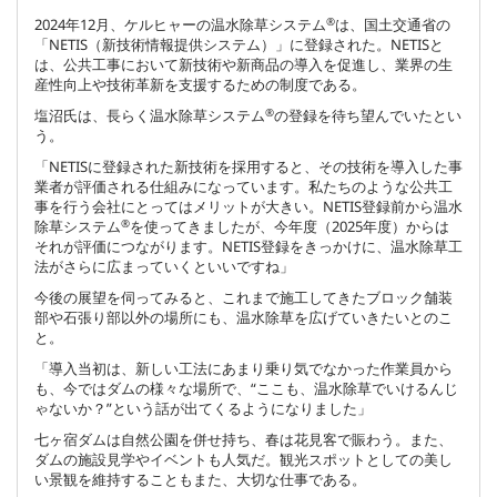
®
2024年12月、ケルヒャーの温水除草システム
は、国土交通省の
「NETIS（新技術情報提供システム）」に登録された。NETISと
は、公共工事において新技術や新商品の導入を促進し、業界の生
産性向上や技術革新を支援するための制度である。
®
塩沼氏は、長らく温水除草システム
の登録を待ち望んでいたとい
う。
「NETISに登録された新技術を採用すると、その技術を導入した事
業者が評価される仕組みになっています。私たちのような公共工
事を行う会社にとってはメリットが大きい。NETIS登録前から温水
®
除草システム
を使ってきましたが、今年度（2025年度）からは
それが評価につながります。NETIS登録をきっかけに、温水除草工
法がさらに広まっていくといいですね」
今後の展望を伺ってみると、これまで施工してきたブロック舗装
部や石張り部以外の場所にも、温水除草を広げていきたいとのこ
と。
「導入当初は、新しい工法にあまり乗り気でなかった作業員から
も、今ではダムの様々な場所で、“ここも、温水除草でいけるんじ
ゃないか？”という話が出てくるようになりました」
七ヶ宿ダムは自然公園を併せ持ち、春は花見客で賑わう。また、
ダムの施設見学やイベントも人気だ。観光スポットとしての美し
い景観を維持することもまた、大切な仕事である。