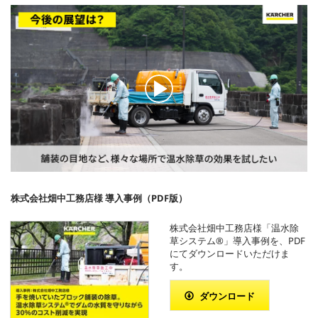
0
秒
株式会社畑中工務店様 導入事例（PDF版）
の
う
ち
株式会社畑中工務店様「温水除
0
草システム®」導入事例を、PDF
秒
にてダウンロードいただけま
す。
ダウンロード