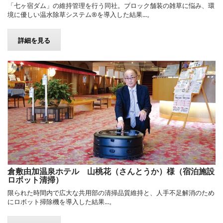
「七ヶ宿ダム」の維持管理を行う同社。ブロック舗装の雑草に悩み、環
境に優しい温水除草システム®を導入した結果...。
詳細を見る
倉敷由加温泉ホテル 山桃花（さんとうか）様（宿泊施設
ロボット清掃）
限られた時間内で広大な共用部の清掃品質維持と、人手不足解消のため
にロボット掃除機を導入した結果...。