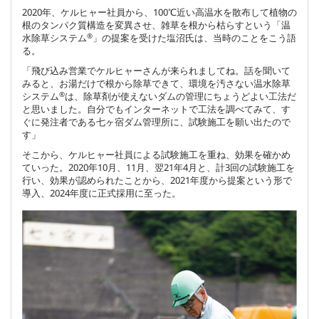
2020年、ケルヒャー社員から、100℃近い高温水を散布して植物の
根のタンパク質構造を変異させ、雑草を根から枯らすという「温
®
水除草システム
」の提案を受けた塩沼氏は、当時のことをこう語
る。
「飛び込み営業でケルヒャーさんが来られましてね。話を聞いて
みると、お湯だけで根から除草できて、環境を汚さない温水除草
®
システム
は、除草剤が使えないダムの管理にちょうどよい工法だ
と思いました。自分でもインターネットで工法を調べてみて、す
ぐに発注者である七ヶ宿ダム管理所に、試験施工を願い出たので
す」
そこから、ケルヒャー社員による試験施工を重ね、効果を確かめ
ていった。2020年10月、11月、翌21年4月と、計3回の試験施工を
行い、効果が認められたことから、2021年度から提案という形で
導入、2024年度に正式採用に至った。