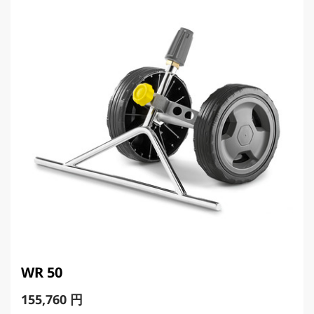
r
i
c
e
WR 50
C
155,760 円
u