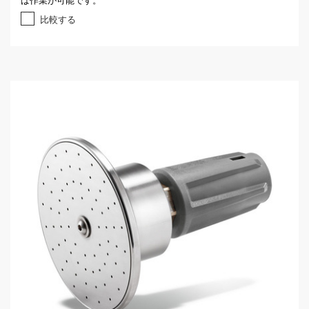
5
個
比較する
で
す
。