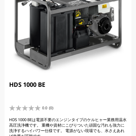
HDS 1000 BE
0.0
(0)
星
0
HDS 1000 BEは電源不要のエンジンタイプのケルヒャー業務用温水
.
高圧洗浄機です。 重機や資材にこびりついた頑固な汚れも強力に
0
洗浄するハイパワー仕様です。 電源がない現場でも、水さえあれ
／
ば作業が可能です。