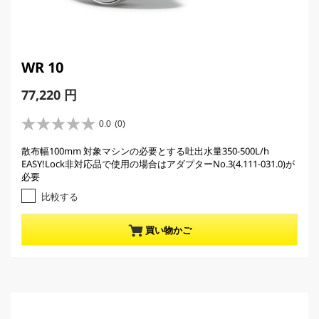
WR 10
C
77,220 円
u
r
0.0
(0)
星
r
0
散布幅100mm 対象マシンの必要とする吐出水量350-500L/h
e
.
EASY!Lock非対応品で使用の場合はアダプターNo.3(4.111-031.0)が
0
n
必要
／
t
5
比較する
p
個
r
で
買い物かご
す
o
。
d
u
c
t
p