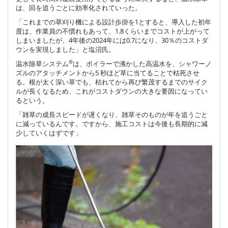
は、回を追うごとに効率化されていった。
「これまでの草刈り機による設計歩掛を1とすると、導入した初年
度は、作業員の不慣れもあって、1.8くらいまでコストが上がって
しまいましたが、4年後の2024年には0.7になり、30％のコストダ
ウンを実現しました」と塩沼氏。
®
温水除草システム
は、ボイラーで沸かした高温水を、シャワーノ
ズルのアタッチメントから5 秒ほど草に当てることで枯死させ
る。根が太く深い草でも、枯れてから再び繁茂するまでのサイク
ルが長くなるため、これがコストダウンの大きな要因になってい
るという。
「雑草の成長スピードが遅くなり、雑草そのものが年を追うごと
に減っているんです。ですから、施工コストは今後も長期的に減
少していくはずです」