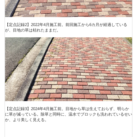
【定点記録2】2022年4月施工前。前回施工から6カ月が経過している
が、目地の草は枯れたままだ。
【定点記録3】2024年4月施工前。目地から草は生えておらず、明らか
に草が減っている。除草と同時に、温水でブロックも洗われているせい
か、より美しく見える。