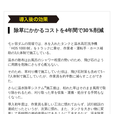
除草にかかるコストを4年間で30％削減
七ヶ宿ダムの現場では、水を入れたタンクと温水高圧洗浄機
「HDS 1000 BE」をトラックに乗せ、作業者・運転手・ホース補
助の3人体制で施工している。
温水の散布はお風呂のシャワー程度の勢いのため、飛び石のよう
に周囲を危険にさらす心配もない。
そのため、草刈り機で施工していた頃は、飛び石対策も含めて5～
7人体制で施工していたが、作業員を約半数に減らすことができ
た。
®
さらに温水除草システム
施工後は、枯れた草はそのまま風雨で取
り除かれるため、刈り取った草を収集・運搬・処分する手間もな
くなった。
導入初年度は、作業員も新しい工法に慣れておらず、試行錯誤の
連続だったというが、次第に慣れ、また、タンクを大きい物に変
更して長時間の連続使用ができるように工夫するなど、温水除草