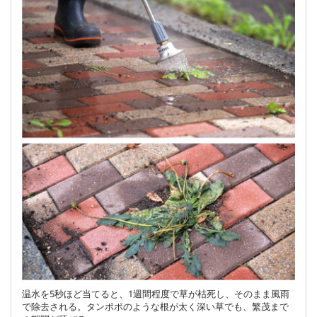
温水を5秒ほど当てると、1週間程度で草が枯死し、そのまま風雨
で除去される。タンポポのような根が太く深い草でも、繁茂まで