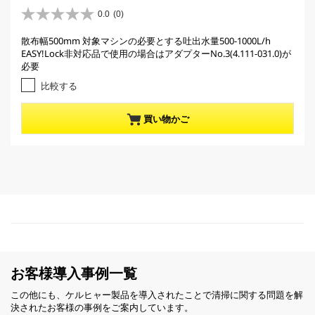
r
0.0
(0)
星
r
0
散布幅500mm 対象マシンの必要とする吐出水量500-1000L/h
e
.
EASY!Lock非対応品で使用の場合はアダプターNo.3(4.111-031.0)が
0
n
必要
／
t
5
比較する
p
個
r
で
買い物かご
す
o
。
d
u
c
t
p
r
i
c
e
お客様導入事例一覧
この他にも、ケルヒャー製品を導入されたことで清掃に関する問題を解
決されたお客様の事例をご案内しています。