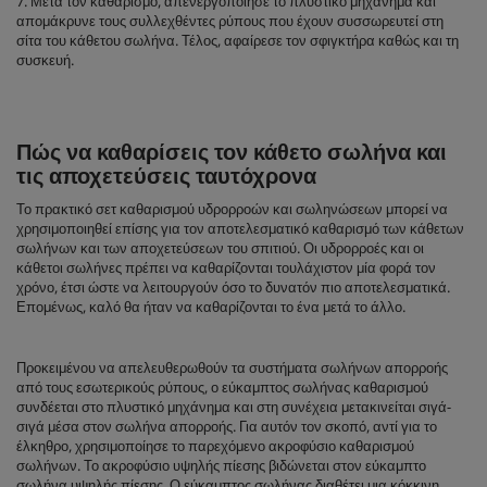
7. Μετά τον καθαρισμό, απενεργοποίησε το πλυστικό μηχάνημα και
απομάκρυνε τους συλλεχθέντες ρύπους που έχουν συσσωρευτεί στη
σίτα του κάθετου σωλήνα. Τέλος, αφαίρεσε τον σφιγκτήρα καθώς και τη
συσκευή.
Πώς να καθαρίσεις τον κάθετο σωλήνα και
τις αποχετεύσεις ταυτόχρονα
Το πρακτικό σετ καθαρισμού υδρορροών και σωληνώσεων μπορεί να
χρησιμοποιηθεί επίσης για τον αποτελεσματικό καθαρισμό των κάθετων
σωλήνων και των αποχετεύσεων του σπιτιού. Οι υδρορροές και οι
κάθετοι σωλήνες πρέπει να καθαρίζονται τουλάχιστον μία φορά τον
χρόνο, έτσι ώστε να λειτουργούν όσο το δυνατόν πιο αποτελεσματικά.
Επομένως, καλό θα ήταν να καθαρίζονται το ένα μετά το άλλο.
Προκειμένου να απελευθερωθούν τα συστήματα σωλήνων απορροής
από τους εσωτερικούς ρύπους, ο εύκαμπτος σωλήνας καθαρισμού
συνδέεται στο πλυστικό μηχάνημα και στη συνέχεια μετακινείται σιγά-
σιγά μέσα στον σωλήνα απορροής. Για αυτόν τον σκοπό, αντί για το
έλκηθρο, χρησιμοποίησε το παρεχόμενο ακροφύσιο καθαρισμού
σωλήνων. Το ακροφύσιο υψηλής πίεσης βιδώνεται στον εύκαμπτο
σωλήνα υψηλής πίεσης. Ο εύκαμπτος σωλήνας διαθέτει μια κόκκινη