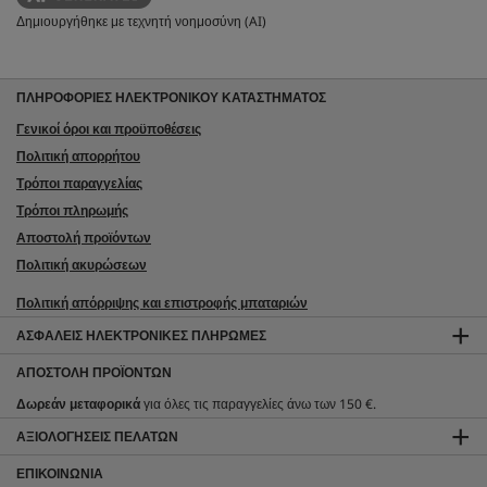
Δημιουργήθηκε με τεχνητή νοημοσύνη (AI)
ΠΛΗΡΟΦΟΡΙΕΣ ΗΛΕΚΤΡΟΝΙΚΟΥ ΚΑΤΑΣΤΗΜΑΤΟΣ
Γενικοί όροι και προϋποθέσεις
Πολιτική απορρήτου
Τρόποι παραγγελίας
Τρόποι πληρωμής
Αποστολή προϊόντων
Πολιτική ακυρώσεων
Πολιτική απόρριψης και επιστροφής μπαταριών
ΑΣΦΑΛΕΊΣ ΗΛΕΚΤΡΟΝΙΚΈΣ ΠΛΗΡΩΜΈΣ
ΑΠΟΣΤΟΛΉ ΠΡΟΪΌΝΤΩΝ
Δωρεάν μεταφορικά
για όλες τις παραγγελίες άνω των 150 €.
ΑΞΙΟΛΟΓΉΣΕΙΣ ΠΕΛΑΤΏΝ
ΕΠΙΚΟΙΝΩΝΊΑ