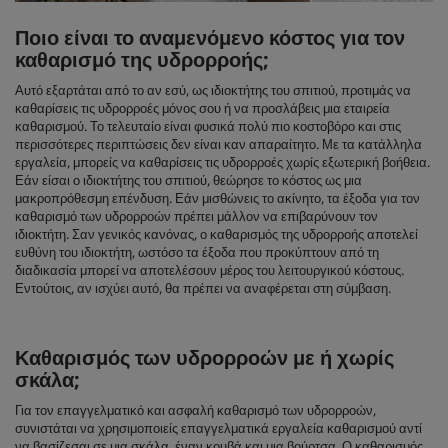
Ποιο είναι το αναμενόμενο κόστος για τον
καθαρισμό της υδρορροής;
Αυτό εξαρτάται από το αν εσύ, ως ιδιοκτήτης του σπιτιού, προτιμάς να
καθαρίσεις τις υδρορροές μόνος σου ή να προσλάβεις μια εταιρεία
καθαρισμού. Το τελευταίο είναι φυσικά πολύ πιο κοστοβόρο και στις
περισσότερες περιπτώσεις δεν είναι καν απαραίτητο. Με τα κατάλληλα
εργαλεία, μπορείς να καθαρίσεις τις υδρορροές χωρίς εξωτερική βοήθεια.
Εάν είσαι ο ιδιοκτήτης του σπιτιού, θεώρησε το κόστος ως μια
μακροπρόθεσμη επένδυση. Εάν μισθώνεις το ακίνητο, τα έξοδα για τον
καθαρισμό των υδρορροών πρέπει μάλλον να επιβαρύνουν τον
ιδιοκτήτη. Σαν γενικός κανόνας, ο καθαρισμός της υδρορροής αποτελεί
ευθύνη του ιδιοκτήτη, ωστόσο τα έξοδα που προκύπτουν από τη
διαδικασία μπορεί να αποτελέσουν μέρος του λειτουργικού κόστους.
Εντούτοις, αν ισχύει αυτό, θα πρέπει να αναφέρεται στη σύμβαση.
Καθαρισμός των υδρορροών με ή χωρίς
σκάλα;
Για τον επαγγελματικό και ασφαλή καθαρισμό των υδρορροών,
συνιστάται να χρησιμοποιείς επαγγελματικά εργαλεία καθαρισμού αντί
να βασίζεσαι σε μια σκάλα, έναν κουβά και μια βούρτσα. Ο καθαρισμός