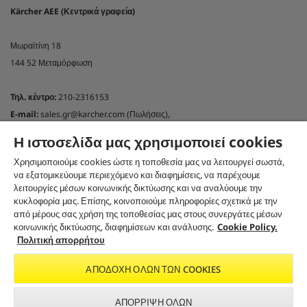
Kärcher AEE (Κεντρικά γραφεία)
Μωραϊτίνη 18
144 52 Μεταμόρφωση
Τηλ. κέντρο:
210-2316153
E-mail:
sales.gr@karcher.com (Πωλήσεις),
customercare.gr@karcher.com (Online shop)
Η ιστοσελίδα μας χρησιμοποιεί cookies
support.gr@karcher.com(Τεχνική υποστήριξη)
Χρησιμοποιούμε cookies ώστε η τοποθεσία μας να λειτουργεί σωστά,
NEWSLETTER KÄRCHER GREECE
να εξατομικεύουμε περιεχόμενο και διαφημίσεις, να παρέχουμε
λειτουργίες μέσων κοινωνικής δικτύωσης και να αναλύουμε την
Εγγραφή στο newsletter
κυκλοφορία μας. Επίσης, κοινοποιούμε πληροφορίες σχετικά με την
ΑΚΟΛΟΥΘΉΣΤΕ ΜΑΣ ΣΤΑ SOCIAL MEDIA
από μέρους σας χρήση της τοποθεσίας μας στους συνεργάτες μέσων
κοινωνικής δικτύωσης, διαφημίσεων και ανάλυσης.
Cookie Policy.
Πολιτική απορρήτου
ΑΠΟΔΟΧΉ ΌΛΩΝ ΤΩΝ COOKIES
CO₂-NEUTRAL WEBSITE
ΑΠΌΡΡΙΨΗ ΌΛΩΝ