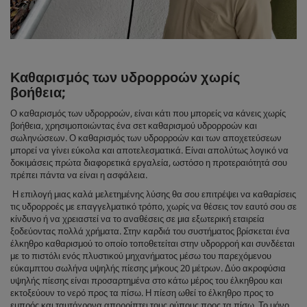
Καθαρισμός των υδρορροών χωρίς
βοήθεια;
Ο καθαρισμός των υδρορροών, είναι κάτι που μπορείς να κάνεις χωρίς
βοήθεια, χρησιμοποιώντας ένα σετ καθαρισμού υδρορροών και
σωληνώσεων. Ο καθαρισμός των υδρορροών και των αποχετεύσεων
μπορεί να γίνει εύκολα και αποτελεσματικά. Είναι απολύτως λογικό να
δοκιμάσεις πρώτα διαφορετικά εργαλεία, ωστόσο η προτεραιότητά σου
πρέπει πάντα να είναι η ασφάλεια.
Η επιλογή μιας καλά μελετημένης λύσης θα σου επιτρέψει να καθαρίσεις
τις υδρορροές με επαγγελματικό τρόπο, χωρίς να θέσεις τον εαυτό σου σε
κίνδυνο ή να χρειαστεί να το αναθέσεις σε μια εξωτερική εταιρεία
ξοδεύοντας πολλά χρήματα. Στην καρδιά του συστήματος βρίσκεται ένα
έλκηθρο καθαρισμού το οποίο τοποθετείται στην υδρορροή και συνδέεται
με το πιστόλι ενός πλυστικού μηχανήματος μέσω του παρεχόμενου
εύκαμπτου σωλήνα υψηλής πίεσης μήκους 20 μέτρων. Δύο ακροφύσια
υψηλής πίεσης είναι προσαρτημένα στο κάτω μέρος του έλκηθρου και
εκτοξεύουν το νερό προς τα πίσω. Η πίεση ωθεί το έλκηθρο προς το
εμπρός και ταυτόχρονα απορρίπτει τους ρύπους προς τα πίσω. Το μόνο