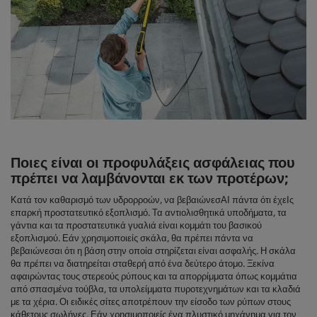
Ποιες είναι οι προφυλάξεις ασφάλειας που
πρέπει να λαμβάνονται εκ των προτέρων;
Κατά τον καθαρισμό των υδρορροών, να βεβαιώνεσΑΙ πάντα ότι έχεΙς
επαρκή προστατευτικό εξοπλισμό. Τα αντιολισθητικά υποδήματα, τα
γάντια και τα προστατευτικά γυαλιά είναι κομμάτι του βασικού
εξοπλισμού. Εάν χρησιμοποιείς σκάλα, θα πρέπει πάντα να
βεβαιώνεσαι ότι η βάση στην οποία στηρίζεται είναι ασφαλής. Η σκάλα
θα πρέπει να διατηρείται σταθερή από ένα δεύτερο άτομο. Ξεκίνα
αφαιρώντας τους στερεούς ρύπους και τα απορρίμματα όπως κομμάτια
από σπασμένα τούβλα, τα υπολείμματα πυροτεχνημάτων και τα κλαδιά
με τα χέρια. Οι ειδικές σίτες αποτρέπουν την είσοδο των ρύπων στους
κάθετους σωλήνες. Εάν χρησιμοποιείς ένα πλυστικό μηχάνημα για τον