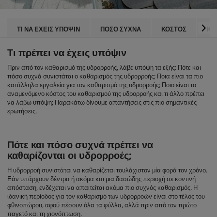
ΤΙ ΝΑ ΕΧΕΙΣ ΥΠΟΨΙΝ
ΠΟΣΟ ΣΥΧΝΑ
ΚΟΣΤΟΣ
ΚΑ
Τι πρέπει να έχεις υπόψιν
Πριν από τον καθαρισμό της υδρορροής, λάβε υπόψη τα εξής: Πότε και
πόσο συχνά συνιστάται ο καθαρισμός της υδρορροής; Ποια είναι τα πιο
κατάλληλα εργαλεία για τον καθαρισμό της υδρορροής; Ποιο είναι το
αναμενόμενο κόστος του καθαρισμού της υδρορροής και τι άλλο πρέπει
να λάβω υπόψη; Παρακάτω δίνουμε απαντήσεις στις πιο σημαντικές
ερωτήσεις.
Πότε και πόσο συχνά πρέπει να
καθαρίζονται οι υδρορροές;
Η υδρορροή συνιστάται να καθαρίζεται τουλάχιστον μία φορά τον χρόνο.
Εάν υπάρχουν δέντρα ή ακόμα και μια δασώδης περιοχή σε κοντινή
απόσταση, ενδέχεται να απαιτείται ακόμα πιο συχνός καθαρισμός. Η
ιδανική περίοδος για τον καθαρισμό των υδρορροών είναι στο τέλος του
φθινοπώρου, αφού πέσουν όλα τα φύλλα, αλλά πριν από τον πρώτο
παγετό και τη χιονόπτωση.