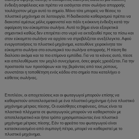
ένδειξη ασφάλειας και πρέπει να εισάγεται στον σωλήνα απορροής
τουλάχιστον μέχρι αυτό το σημείο. Μόνο τότε μπορείς να θέσεις το
πλυστικό μηχάνημα σε λειτουργία. Η διαδικασία καθαρισμού πρέπει να
διακοπεί αμέσως μόλις εμφανιστεί και πάλι η κόκκινη ένδειξη κατά την
αφαίρεση του εύκαμπτου σωλήνα. Αυτό το βήμα είναι εξαιρετικά
σημαντικό καθώς δεν επιτρέπει στο νερό να εκτοξευθεί προς τα πίσω και
στον εύκαμπτο σωλήνα να αρχίσει να στροβιλίζεται ανεξέλεγκτα. Αφού
ενεργοποιήσεις το πλυστικό μηχάνημα, κατευθύνε χειροκίνητα τον
εύκαμπτο σωλήνα στο εσωτερικό του σωλήνα απορροής. Η πίεση θα
διαλύσει ακόμα και τα πιο επίμονα εμπόδια. Για να το κάνεις αυτό, πίεσε
και απελευθέρωσε τον μοχλό συνεχόμενα, όσες φορές χρειάζεται. Για την
προστασία των προσόψεων και της βεράντας από τους ρύπους,
συνιστάται η τοποθέτηση ενός κάδου στο σημείο που καταλήγει ο
κάθετος σωλήνας.
Επιπλέον, οι αποχετεύσεις και οι φωταγωγοί μπορούν επίσης να
καθαριστούν αποτελεσματικά με ένα πλυστικό μηχάνημα ή ένα πλυστικό
μηχάνημα μέτριας πίεσης. Οι ευαίσθητες επιφάνειες, όπως είναι τα
πλαστικά πλέγματα σε φωταγωγούς μπορούν να καθαριστούν με
αποτελεσματικό και ήπιο τρόπο χρησιμοποιώντας ένα πλυστικό
μηχάνημα μέτριας πίεσης. Εάν το φρεάτιο του φωταγωγού είναι
κατασκευασμένο από συμπαγή πέτρα, μπορεί να καθαριστεί με το
πλυστικό μηχάνημα.