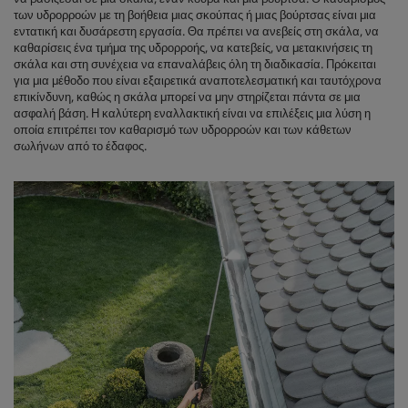
των υδρορροών με τη βοήθεια μιας σκούπας ή μιας βούρτσας είναι μια
εντατική και δυσάρεστη εργασία. Θα πρέπει να ανεβείς στη σκάλα, να
καθαρίσεις ένα τμήμα της υδρορροής, να κατεβείς, να μετακινήσεις τη
σκάλα και στη συνέχεια να επαναλάβεις όλη τη διαδικασία. Πρόκειται
για μια μέθοδο που είναι εξαιρετικά αναποτελεσματική και ταυτόχρονα
επικίνδυνη, καθώς η σκάλα μπορεί να μην στηρίζεται πάντα σε μια
ασφαλή βάση. Η καλύτερη εναλλακτική είναι να επιλέξεις μια λύση η
οποία επιτρέπει τον καθαρισμό των υδρορροών και των κάθετων
σωλήνων από το έδαφος.