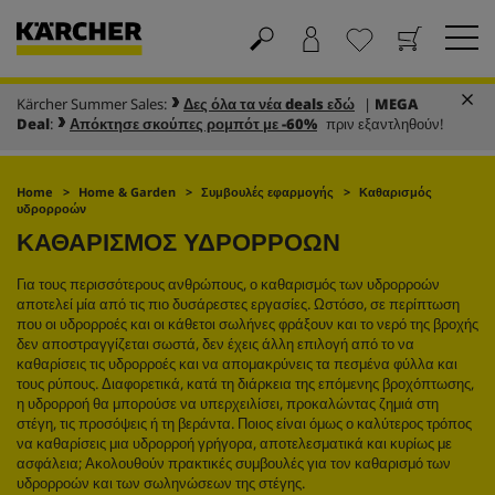
Kärcher Summer Sales:
Δες όλα τα νέα deals εδώ
|
MEGA
Καλάθι
Αγαπημένα
Deal
:
Απόκτησε σκούπες ρομπότ με -60%
πριν εξαντληθούν!
Home
Home & Garden
Συμβουλές εφαρμογής
Καθαρισμός
υδρορροών
ΚΑΘΑΡΙΣΜΟΣ ΥΔΡΟΡΡΟΩΝ
Για τους περισσότερους ανθρώπους, ο καθαρισμός των υδρορροών
αποτελεί μία από τις πιο δυσάρεστες εργασίες. Ωστόσο, σε περίπτωση
που οι υδρορροές και οι κάθετοι σωλήνες φράξουν και το νερό της βροχής
δεν αποστραγγίζεται σωστά, δεν έχεις άλλη επιλογή από το να
καθαρίσεις τις υδρορροές και να απομακρύνεις τα πεσμένα φύλλα και
τους ρύπους. Διαφορετικά, κατά τη διάρκεια της επόμενης βροχόπτωσης,
η υδρορροή θα μπορούσε να υπερχειλίσει, προκαλώντας ζημιά στη
στέγη, τις προσόψεις ή τη βεράντα. Ποιος είναι όμως ο καλύτερος τρόπος
να καθαρίσεις μια υδρορροή γρήγορα, αποτελεσματικά και κυρίως με
ασφάλεια; Ακολουθούν πρακτικές συμβουλές για τον καθαρισμό των
υδρορροών και των σωληνώσεων της στέγης.