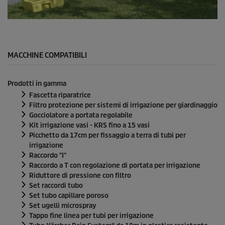
0
s
e
c
o
MACCHINE COMPATIBILI
n
d
i
Prodotti in gamma
d
i
Fascetta riparatrice
0
Filtro protezione per sistemi di irrigazione per giardinaggio
s
Gocciolatore a portata regolabile
e
Kit irrigazione vasi - KRS fino a 15 vasi
c
o
Picchetto da 17cm per fissaggio a terra di tubi per
n
irrigazione
d
Raccordo "I"
i
Raccordo a T con regolazione di portata per irrigazione
Riduttore di pressione con filtro
Set raccordi tubo
Set tubo capillare poroso
Set ugelli microspray
Tappo fine linea per tubi per irrigazione