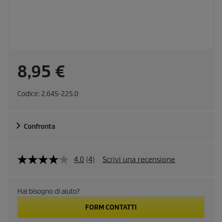
r
8,95 €
e
Codice:
2.645-225.0
c
Confronta
o
m
4.0
(4)
Scrivi una recensione
L
e
m
g
g
Hai bisogno di aiuto?
i
e
4
FORM CONTATTI
r
e