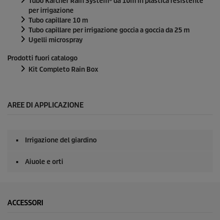
Tubo
Kärcher Rain System
® da 10m in plastica resistente
per irrigazione
Tubo capillare 10 m
Tubo capillare per irrigazione goccia a goccia da 25 m
Ugelli microspray
Prodotti fuori catalogo
Kit Completo Rain Box
AREE DI APPLICAZIONE
Irrigazione del giardino
Aiuole e orti
ACCESSORI