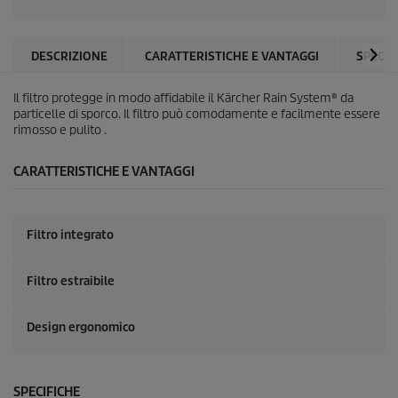
n
c
e
n
d
s
DESCRIZIONE
CARATTERISTICHE E VANTAGGI
SPECIF
i
o
e
n
Il filtro protegge in modo affidabile il
Kärcher Rain System
® da
i
particelle di sporco. Il filtro può comodamente e facilmente essere
d
.
rimosso e pulito .
S
t
r
e
CARATTERISTICHE E VANTAGGI
s
s
e
o
l
i
Filtro integrato
t
n
k
a
a
Filtro estraibile
l
l
i
a
Design ergonomico
p
a
l
g
i
n
SPECIFICHE