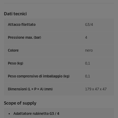
p
a
.
r
Dati tecnici
i
Attacco filettato
G3/4
c
Pressione max. (bar)
4
e
Colore
nero
Peso (kg)
0,1
Peso comprensivo di imballaggio (kg)
0,1
Dimensioni (L × P × A) (mm)
179 x 47 x 47
Scope of supply
Adattatore rubinetto G3 / 4