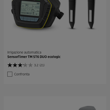
Irrigazione automatica
SensorTimer TM ST6 DUO eco!ogic
3.2
(21)
3
.
Confronta
2
s
u
5
s
t
e
l