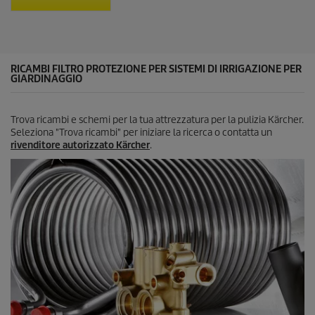
l
e
.
1
3
RICAMBI FILTRO PROTEZIONE PER SISTEMI DI IRRIGAZIONE PER
r
GIARDINAGGIO
e
c
e
Trova ricambi e schemi per la tua attrezzatura per la pulizia Kärcher.
n
Seleziona "Trova ricambi" per iniziare la ricerca o contatta un
s
rivenditore autorizzato Kärcher
.
i
o
n
i