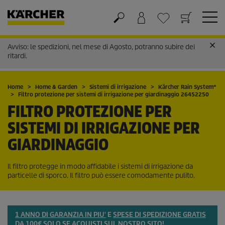
Avviso: le spedizioni, nel mese di Agosto, potranno subire dei
Carrello
Lista dei desideri
ritardi.
Home
Home & Garden
Sistemi di irrigazione
Kärcher Rain System
®
Filtro protezione per sistemi di irrigazione per giardinaggio 26452250
FILTRO PROTEZIONE PER
SISTEMI DI IRRIGAZIONE PER
GIARDINAGGIO
Il filtro protegge in modo affidabile i sistemi di irrigazione da
particelle di sporco. Il filtro può essere comodamente pulito.
1 ANNO DI GARANZIA IN PIU'
E
SPESE DI SPEDIZIONE GRATIS
DA 100€
SOLO SE ACQUISTI SUL NOSTRO SITO!