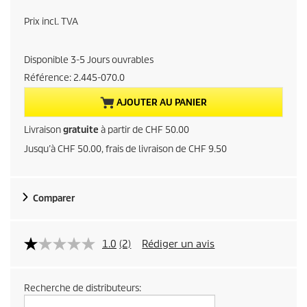
r
Prix incl. TVA
i
Disponible 3-5 Jours ouvrables
x
Référence:
2.445-070.0
a
AJOUTER AU PANIER
c
Livraison
gratuite
à partir de CHF 50.00
Jusqu’à CHF 50.00, frais de livraison de CHF 9.50
t
u
Comparer
e
l
1.0
(2)
Rédiger un avis
d
Recherche de distributeurs:
u