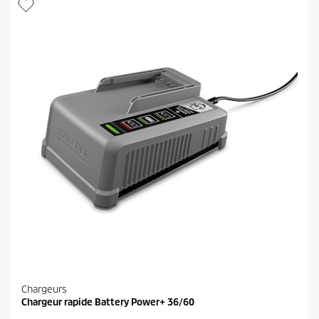
i
r
l
o
e
d
s
u
.
i
t
Chargeurs
Chargeur rapide Battery Power+ 36/60