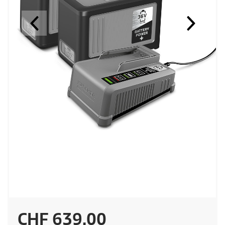
P
CHF 639.00