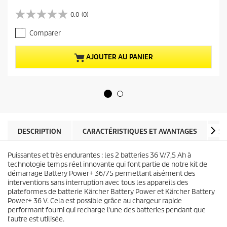
r
i
0.0
(0)
0
x
.
a
Comparer
0
c
s
t
u
u
AJOUTER AU PANIER
r
e
5
l
é
d
t
u
o
p
i
r
l
o
e
d
DESCRIPTION
CARACTÉRISTIQUES ET AVANTAGES
SP
s
u
.
i
Puissantes et très endurantes : les 2 batteries 36 V/7,5 Ah à
t
technologie temps réel innovante qui font partie de notre kit de
démarrage Battery Power+ 36/75 permettant aisément des
interventions sans interruption avec tous les appareils des
plateformes de batterie Kärcher Battery Power et Kärcher Battery
Power+ 36 V. Cela est possible grâce au chargeur rapide
performant fourni qui recharge l'une des batteries pendant que
l'autre est utilisée.