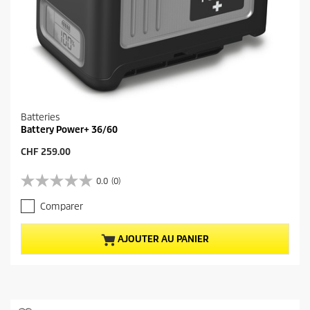
Batteries
Battery Power+ 36/60
P
CHF 259.00
r
i
0.0
(0)
0
x
.
a
Comparer
0
c
s
t
u
u
AJOUTER AU PANIER
r
e
5
l
é
d
t
u
o
p