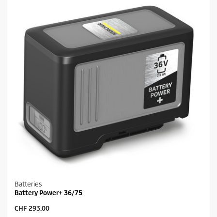
Batteries
Battery Power+ 36/75
P
CHF 293.00
r