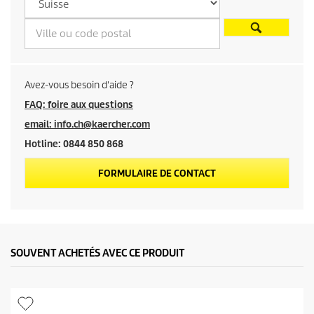
p
r
o
Avez-vous besoin d'aide ?
d
FAQ: foire aux questions
email: info.ch@kaercher.com
u
Hotline: 0844 850 868
i
FORMULAIRE DE CONTACT
t
SOUVENT ACHETÉS AVEC CE PRODUIT