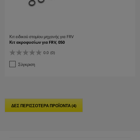
Κιτ ειδικού στομίου μηχανής για FRV
Κιτ ακροφυσίων για FRV, 050
0.0
(0)
0
.
Σύγκριση
0
α
π
ό
5
α
σ
ΔΕΣ ΠΕΡΙΣΣΟΤΕΡΑ ΠΡΟΪΟΝΤΑ (4)
τ
έ
ρ
ι
α
.