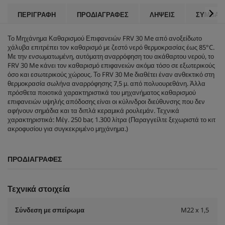
ρ
p
ι
r
ΠΕΡΙΓΡΑΦΉ
ΠΡΟΔΙΑΓΡΑΦΈΣ
ΛΉΨΕΙΣ
ΣΥΜΒΑΤ
α
i
.
c
Το Μηχάνημα Καθαρισμού Επιφανειών FRV 30 Me από ανοξείδωτο
e
χάλυβα επιτρέπει τον καθαρισμό με ζεστό νερό θερμοκρασίας έως 85°C.
Με την ενσωματωμένη, αυτόματη αναρρόφηση του ακάθαρτου νερού, το
FRV 30 Me κάνει τον καθαρισμό επιφανειών ακόμα τόσο σε εξωτερικούς
όσο και εσωτερικούς χώρους. Το FRV 30 Me διαθέτει έναν ανθεκτικό στη
θερμοκρασία σωλήνα αναρρόφησης 7,5 μ. από πολυουρεθάνη. Άλλα
πρόσθετα ποιοτικά χαρακτηριστικά του μηχανήματος καθαρισμού
επιφανειών υψηλής απόδοσης είναι οι κύλινδροι διεύθυνσης που δεν
αφήνουν σημάδια και τα διπλά κεραμικά ρουλεμάν. Τεχνικά
χαρακτηριστικά: Μέγ. 250 bar, 1.300 λίτρα (Παραγγείλτε ξεχωριστά το κιτ
ακροφυσίου για συγκεκριμένο μηχάνημα.)
ΠΡΟΔΙΑΓΡΑΦΈΣ
Τεχνικά στοιχεία
Σύνδεση με σπείρωμα
M22 x 1,5