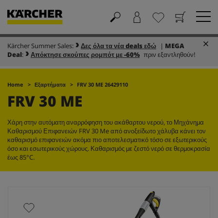
Kärcher Summer Sales:
Δες όλα τα νέα deals εδώ
|
MEGA
Καλάθι
Αγαπημένα
Deal
:
Απόκτησε σκούπες ρομπότ με -60%
πριν εξαντληθούν!
Home
Εξαρτήματα
FRV 30 ME 26429110
FRV 30 ME
Χάρη στην αυτόματη αναρρόφηση του ακάθαρτου νερού, το Μηχάνημα
Καθαρισμού Επιφανειών FRV 30 Me από ανοξείδωτο χάλυβα κάνει τον
καθαρισμό επιφανειών ακόμα πιο αποτελεσματικό τόσο σε εξωτερικούς
όσο και εσωτερικούς χώρους. Καθαρισμός με ζεστό νερό σε θερμοκρασία
έως 85°C.