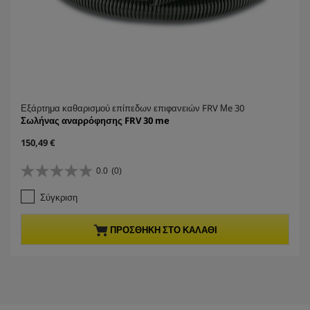
Εξάρτημα καθαρισμού επίπεδων επιφανειών FRV Μe 30
Σωλήνας αναρρόφησης FRV 30 me
C
150,49 €
u
r
0.0
(0)
0
r
.
e
Σύγκριση
0
n
α
t
π
p
ΠΡΟΣΘΉΚΗ ΣΤΟ ΚΑΛΆΘΙ
ό
r
5
o
α
d
σ
u
τ
c
έ
t