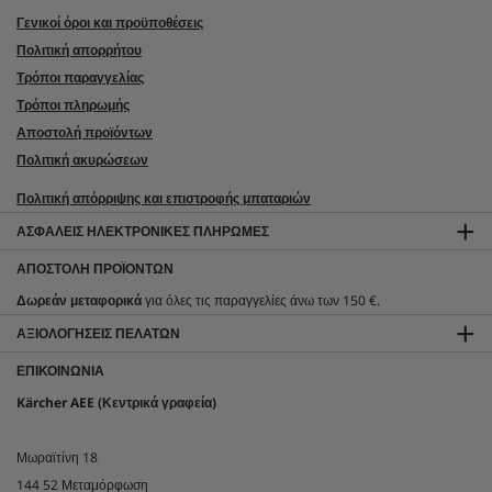
Γενικοί όροι και προϋποθέσεις
Πολιτική απορρήτου
Τρόποι παραγγελίας
Τρόποι πληρωμής
Αποστολή προϊόντων
Πολιτική ακυρώσεων
Πολιτική απόρριψης και επιστροφής μπαταριών
ΑΣΦΑΛΕΊΣ ΗΛΕΚΤΡΟΝΙΚΈΣ ΠΛΗΡΩΜΈΣ
ΑΠΟΣΤΟΛΉ ΠΡΟΪΌΝΤΩΝ
Δωρεάν μεταφορικά
για όλες τις παραγγελίες άνω των 150 €.
ΑΞΙΟΛΟΓΉΣΕΙΣ ΠΕΛΑΤΏΝ
ΕΠΙΚΟΙΝΩΝΊΑ
Kärcher AEE (Κεντρικά γραφεία)
Μωραϊτίνη 18
144 52 Μεταμόρφωση