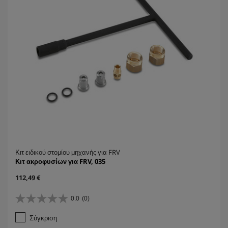
Κιτ ειδικού στομίου μηχανής για FRV
Κιτ ακροφυσίων για FRV, 035
C
112,49 €
u
r
0.0
(0)
0
r
.
e
Σύγκριση
0
n