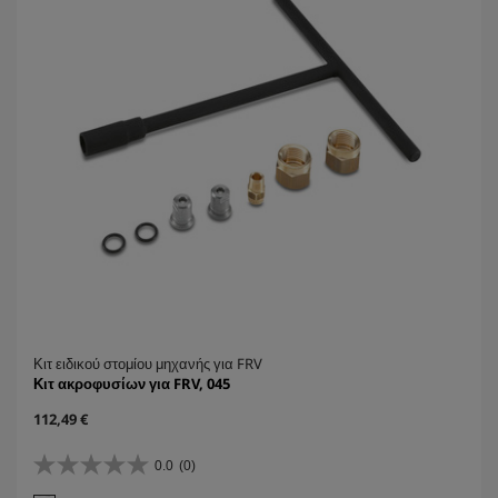
e
Κιτ ειδικού στομίου μηχανής για FRV
Κιτ ακροφυσίων για FRV, 045
C
112,49 €
u
r
0.0
(0)
0
r
.