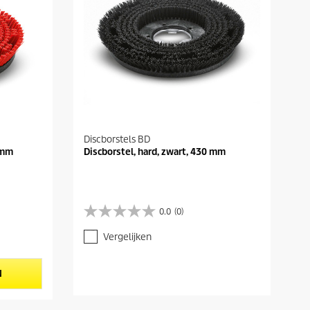
Discborstels BD
 mm
Discborstel, hard, zwart, 430 mm
0.0
(0)
0
.
Vergelijken
0
v
a
N
n
d
e