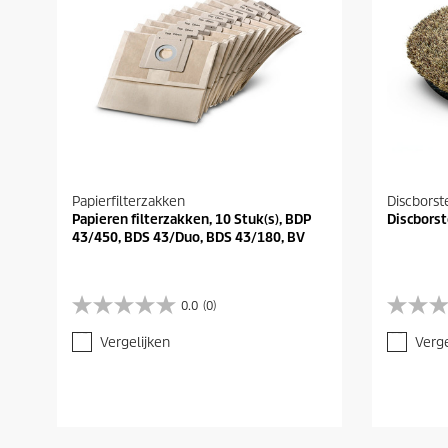
Papierfilterzakken
Discborst
Papieren filterzakken, 10 Stuk(s), BDP
Discborst
43/450, BDS 43/Duo, BDS 43/180, BV
0.0
(0)
0
0
.
.
Vergelijken
Verge
0
0
v
v
a
a
n
n
d
d
e
e