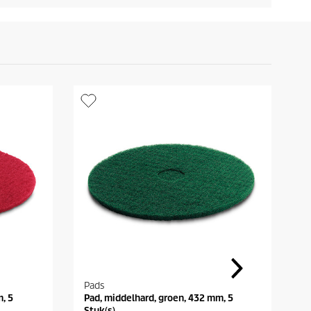
Pads
O
, 5
Pad, middelhard, groen, 432 mm, 5
V
Stuk(s)