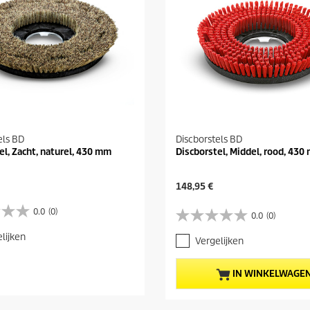
els BD
Discborstels BD
el, Zacht, naturel, 430 mm
Discborstel, Middel, rood, 430
H
148,95 €
u
i
0.0
(0)
0.0
(0)
0
d
.
i
lijken
Vergelijken
0
g
v
e
a
p
IN WINKELWAGE
n
r
d
o
e