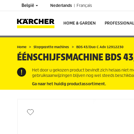
België
Nederlands
Français
HOME & GARDEN
PROFESSIONA
Home
Stopgezette machines
BDS 43/Duo C Adv 12912230
ÉÉNSCHIJFSMACHINE
BDS 43
Het door u gekozen product bevindt zich helaas niet m
gebruiksaanwijzingen blijven nog wel steeds beschikba
Ga naar het huidig productassortiment.