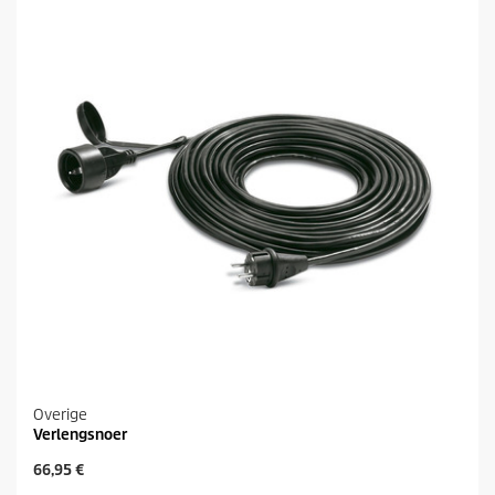
Overige
Verlengsnoer
H
66,95 €
u