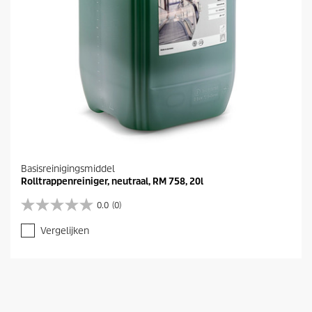
Basisreinigingsmiddel
Rolltrappenreiniger, neutraal, RM 758, 20l
0.0
(0)
0
.
Vergelijken
0
v
a
n
d
e
5