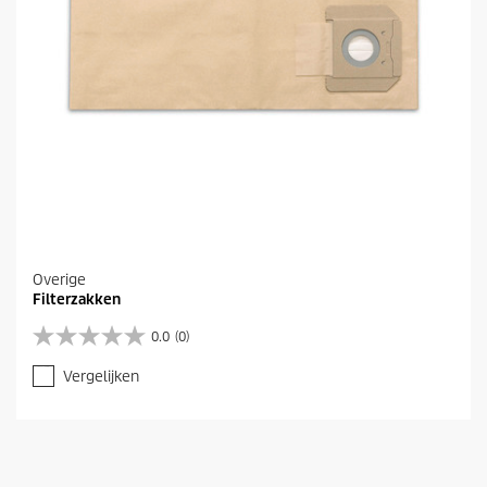
.
Overige
Filterzakken
0.0
(0)
0
.
Vergelijken
0
v
a
n
d
e