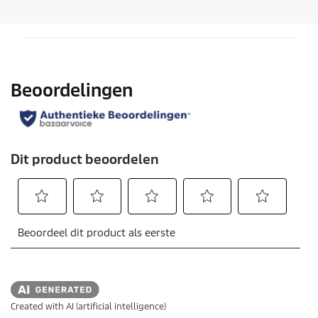
s
t
e
r
r
e
n
.
Created with AI (artificial intelligence)