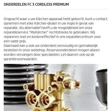
r
i
ONDERDELEN FC 3 CORDLESS PREMIUM
e
j
n
s
.
Ongeacht waar u uw Kärcher-apparaat hebt gekocht, kunt u contact
1
opnemen met elke Kärcher-dealer in uw regio in geval van
0
reparatie. Als alternatief heeft u de mogelijkheid om onze
b
reparatieservice "MyKärcher" rechtstreeks te gebruiken. Wij
e
repareren snel en kosteneffectief in ons reparatiecentrum voor
o
een vaste prijs.
o
Daarnaast kan u ook uw onderdeel eenvoudig en gemakkelijk
r
bestellen in onze webshop. Reserveonderdelen mogen alleen
d
worden vervangen door specialisten. Let daarom ook op de
e
garantievoorwaarden.
l
i
n
g
e
n