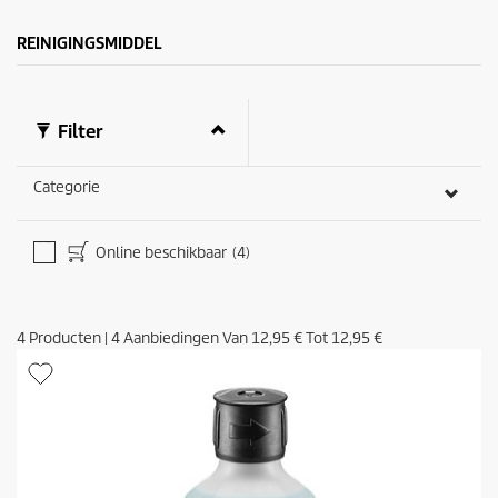
r
i
e
j
REINIGINGSMIDDEL
n
s
.
4
9
b
Filter
e
o
Categorie
o
r
d
e
Online beschikbaar
(4)
l
i
n
g
4
Producten
|
4
Aanbiedingen Van
12,95 €
Tot
12,95 €
e
n