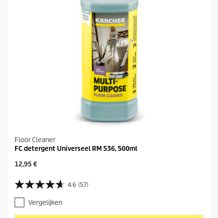
Floor Cleaner
FC detergent Universeel RM 536, 500ml
H
12,95 €
u
i
4.6
(57)
4
d
.
i
Vergelijken
6
g
v
e