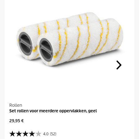
Rollen
Set rollen voor meerdere oppervlakken, geel
H
29,95 €
u
i
4.0
(52)
4
d