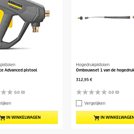
pistolen
Hogedrukpistolen
ce Advanced pistool
Ombouwset 1 van de hogedru
H
312,95 €
u
i
0.0
(0)
0.0
(0)
0
d
.
i
lijken
Vergelijken
0
g
v
e
a
p
IN WINKELWAGEN
IN WINKELWAGE
n
r
d
o
e
d