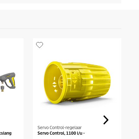
Servo Control-regelaar
S
kslang
Servo Control, 1100 l/u -
S
90