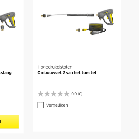
Hogedrukpistolen
kslang
Ombouwset 2 van het toestel
0.0
(0)
0
.
Vergelijken
0
v
a
N
n
d
e