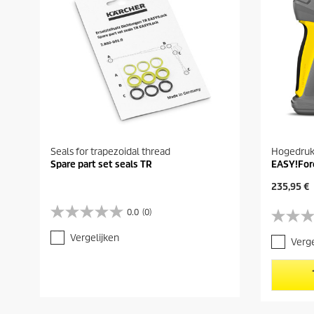
Seals for trapezoidal thread
Hogedruk
Spare part set seals TR
EASY!For
H
235,95 €
u
i
0.0
(0)
0
0
d
.
.
i
Vergelijken
Verge
0
0
g
v
v
e
a
a
p
n
n
r
d
d
o
e
e
d