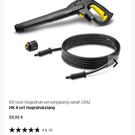
Kit voor hogedruk-vervangslang vanaf 1992
HK 4 set hogedrukslang
H
59,95 €
u
i
4.8
(4)
4
d