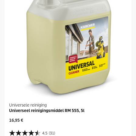
Universele reiniging
Universeel reinigingsmiddel RM 555, 5l
H
16,95 €
u
i
4.5
(31)
4