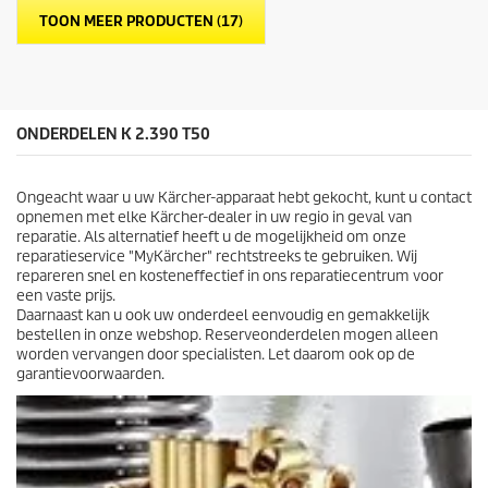
e
p
TOON MEER PRODUCTEN (17)
r
r
r
i
e
j
n
s
.
1
ONDERDELEN K 2.390 T50
0
b
e
Ongeacht waar u uw Kärcher-apparaat hebt gekocht, kunt u contact
o
opnemen met elke Kärcher-dealer in uw regio in geval van
o
reparatie. Als alternatief heeft u de mogelijkheid om onze
r
reparatieservice "MyKärcher" rechtstreeks te gebruiken. Wij
d
repareren snel en kosteneffectief in ons reparatiecentrum voor
e
een vaste prijs.
l
Daarnaast kan u ook uw onderdeel eenvoudig en gemakkelijk
i
bestellen in onze webshop. Reserveonderdelen mogen alleen
n
worden vervangen door specialisten. Let daarom ook op de
g
garantievoorwaarden.
e
n