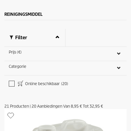
e
n
REINIGINGSMIDDEL
.
1
1
b
e
Filter
o
o
r
Prijs (€)
d
e
Categorie
l
i
n
g
Online beschikbaar
(20)
e
n
21
Producten
|
20
Aanbiedingen Van
8,95 €
Tot
32,95 €