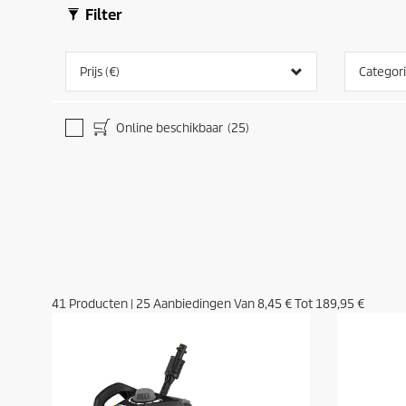
o
o
Filter
o
o
r
r
d
d
Prijs (€)
Categor
e
e
l
l
i
i
n
n
Online beschikbaar
(25)
g
g
e
e
n
n
41
Producten
|
25
Aanbiedingen Van
8,45 €
Tot
189,95 €