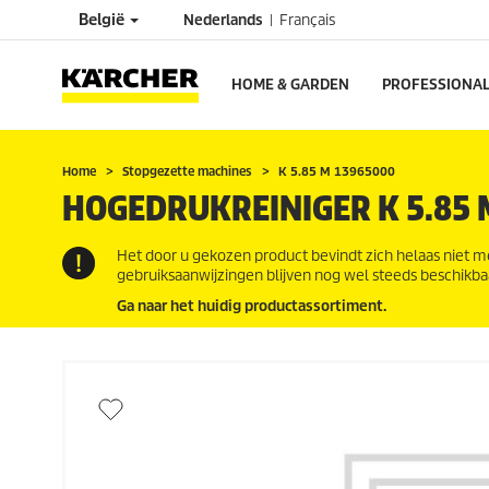
België
Nederlands
Français
HOME & GARDEN
PROFESSIONA
Home
Stopgezette machines
K 5.85 M 13965000
HOGEDRUKREINIGER K 5.85 
Het door u gekozen product bevindt zich helaas niet m
gebruiksaanwijzingen blijven nog wel steeds beschikba
Ga naar het huidig productassortiment.