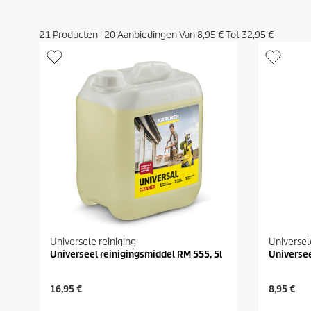
21
Producten
|
20
Aanbiedingen Van
8,95 €
Tot
32,95 €
Universele reiniging
Universel
Universeel reinigingsmiddel RM 555, 5l
Universee
H
H
16,95 €
8,95 €
u
u