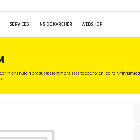
L
SERVICES
INSIDE KÄRCHER
WEBSHOP
M
eer in ons huidig productassortiment. Het toebehoren, de reinigingsmid
ar.