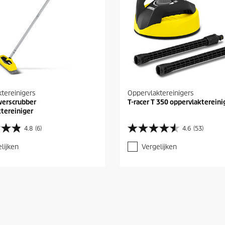
tereinigers
Oppervlaktereinigers
werscrubber
T-racer T 350 oppervlaktereini
tereiniger
4.8
(6)
4.6
(53)
4
.
lijken
Vergelijken
6
v
a
n
d
e
5
s
t