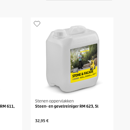
Stenen oppervlakken
 RM 611,
Steen- en gevelreiniger RM 623, 5l
H
32,95 €
u