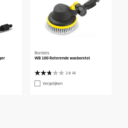
Borstels
ger
WB 100 Roterende wasborstel
2.8
(4)
2
.
Vergelijken
8
v
a
n
d
e
5
s
t