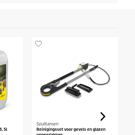
Spuitlansen
S
, 5l
Reinigingsset voor gevels en glazen
E
oppervlakken