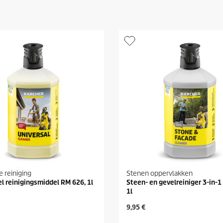
e reiniging
Stenen oppervlakken
l reinigingsmiddel RM 626, 1l
Steen- en gevelreiniger 3-in-1
1l
H
9,95 €
u